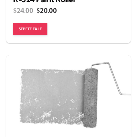
Orijinal
Şu
$
24.00
$
20.00
fiyat:
andaki
SEPETE EKLE
$24.00.
fiyat:
$20.00.