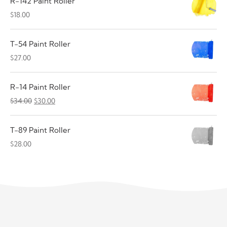
R-142 Paint Roller
$32.00.
$
18.00
T-54 Paint Roller
$
27.00
R-14 Paint Roller
Orijinal
Şu
$
34.00
$
30.00
fiyat:
andaki
$34.00.
fiyat:
T-89 Paint Roller
$30.00.
$
28.00