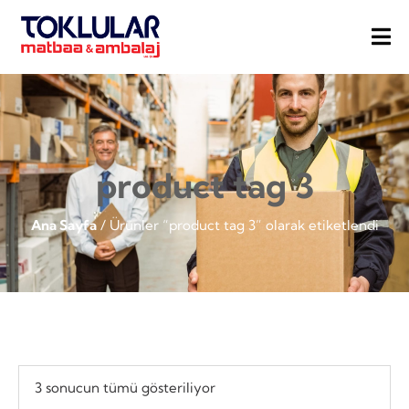
product tag 3
Ana Sayfa
/ Ürünler “product tag 3” olarak etiketlendi
3 sonucun tümü gösteriliyor