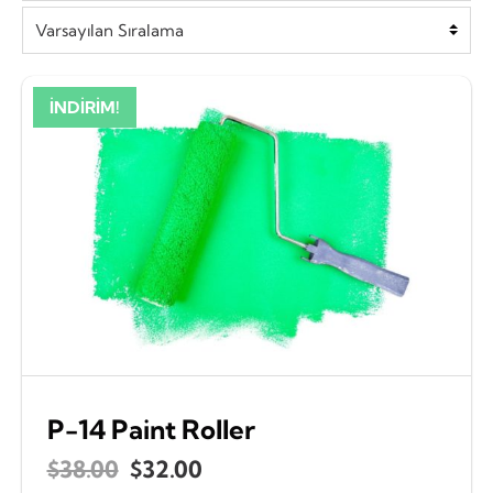
İNDIRIM!
P-14 Paint Roller
Orijinal
Şu
$
38.00
$
32.00