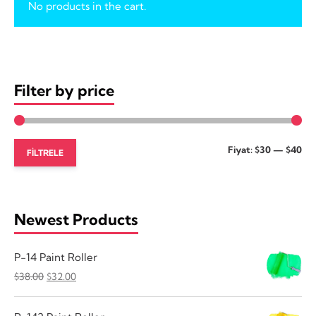
No products in the cart.
Filter by price
En
En
Fiyat:
$30
—
$40
FILTRELE
dü
yü
fiy
fiy
Newest Products
P-14 Paint Roller
Orijinal
Şu
$
38.00
$
32.00
fiyat:
andaki
$38.00.
fiyat: