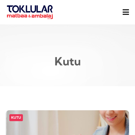
Kutu
KUTU