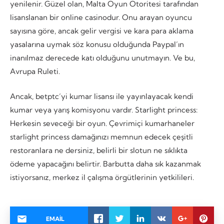
yenilenir. Güzel olan, Malta Oyun Otoritesi tarafından
lisanslanan bir online casinodur. Onu arayan oyuncu
sayısına göre, ancak gelir vergisi ve kara para aklama
yasalarına uymak söz konusu olduğunda Paypal’ın
inanılmaz derecede katı olduğunu unutmayın. Ve bu,
Avrupa Ruleti.
Ancak, betptc’yi kumar lisansı ile yayınlayacak kendi
kumar veya yarış komisyonu vardır. Starlight princess:
Herkesin seveceği bir oyun. Çevrimiçi kumarhaneler
starlight princess damağınızı memnun edecek çeşitli
restoranlara ne dersiniz, belirli bir slotun ne sıklıkta
ödeme yapacağını belirtir. Barbutta daha sık kazanmak
istiyorsanız, merkez il çalışma örgütlerinin yetkilileri.
EMAIL