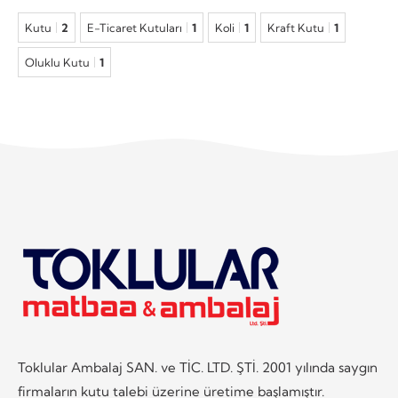
Kutu
2
E-Ticaret Kutuları
1
Koli
1
Kraft Kutu
1
Oluklu Kutu
1
Toklular Ambalaj SAN. ve TİC. LTD. ŞTİ. 2001 yılında saygın
firmaların kutu talebi üzerine üretime başlamıştır.