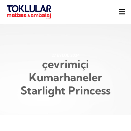
27 EYLÜL 2024
çevrimiçi
Kumarhaneler
Starlight Princess