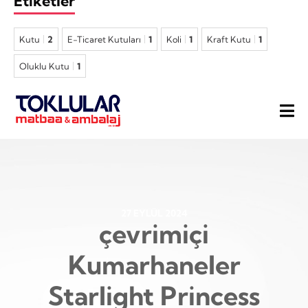
Etiketler
Kutu
2
E-Ticaret Kutuları
1
Koli
1
Kraft Kutu
1
Oluklu Kutu
1
27 EYLÜL 2024
çevrimiçi
Kumarhaneler
Starlight Princess