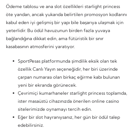
Ödeme tablosu ve ana slot özellikleri starlight princess
öte yandan, ancak yukarıda belirtilen promosyon kodlarını
kabul eden iyi gelişmiş bir yapı bile başarıya ulaşmak için
yeterlidir. Bu ödül havuzunun birden fazla yuvaya
bağlandığına dikkat edin, ama fütüristik bir sınır
kasabasının atmosferini yaratıyor.
SportPesas platformunda şimdilik eksik olan tek
özellik Canlı Yayın seçeneğidir, her biri üzerinde
çarpan numarası olan birkaç eğirme kabı bulunan
yeni bir ekranda görünecek.
Çevrimiçi kumarhaneler starlight princess toplamda,
ister masaüstü cihazınızda önerilen online casino
sitelerimizde oynamayı tercih edin.
Eğer bir slot hayranıysanız, her gün bir ödül talep
edebilirsiniz.