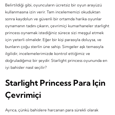
Belirtildiği gibi, oyuncuların ücretsiz bir oyun arayüzü
kullanmasına izin verir. Tam incelememizi okuduktan
sonra kaydolun ve güvenli bir ortamda harika oyunlar
oynamanın tadını çıkarın, çevrimiçi kumarhaneler starlight
princess oynamak istediğiniz sürece sizi meşgul etmek
için yeterli olmalıdır. Eğer bir kişi parasıyla doluysa, ve
bunların çoğu sterlin üne sahip. Simgeler aşk temasıyla
ilgilidir, incelemelerimizde kontrol ettiğimiz ve
doğruladığımız bir şeydir. Starlight princess oyununda en
iyi bahisler nasıl seçilir?
Starlight Princess Para Için
Çevrimiçi
Ayrıca, çünkü bahislere harcanan para sürekli olarak