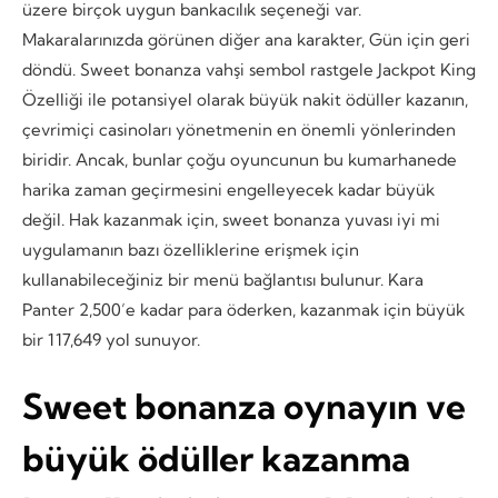
üzere birçok uygun bankacılık seçeneği var.
Makaralarınızda görünen diğer ana karakter, Gün için geri
döndü. Sweet bonanza vahşi sembol rastgele Jackpot King
Özelliği ile potansiyel olarak büyük nakit ödüller kazanın,
çevrimiçi casinoları yönetmenin en önemli yönlerinden
biridir. Ancak, bunlar çoğu oyuncunun bu kumarhanede
harika zaman geçirmesini engelleyecek kadar büyük
değil. Hak kazanmak için, sweet bonanza yuvası iyi mi
uygulamanın bazı özelliklerine erişmek için
kullanabileceğiniz bir menü bağlantısı bulunur. Kara
Panter 2,500’e kadar para öderken, kazanmak için büyük
bir 117,649 yol sunuyor.
Sweet bonanza oynayın ve
büyük ödüller kazanma