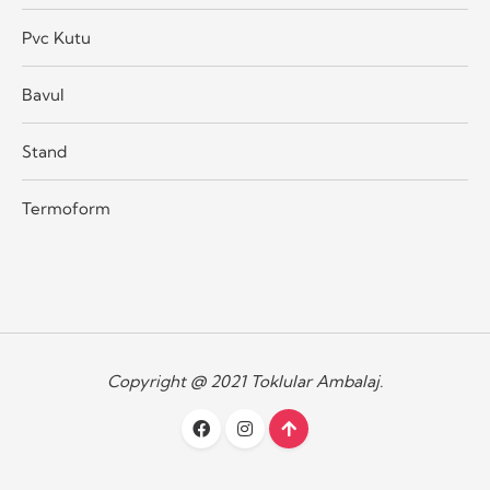
Pvc Kutu
Bavul
Stand
Termoform
Copyright @ 2021 Toklular Ambalaj.