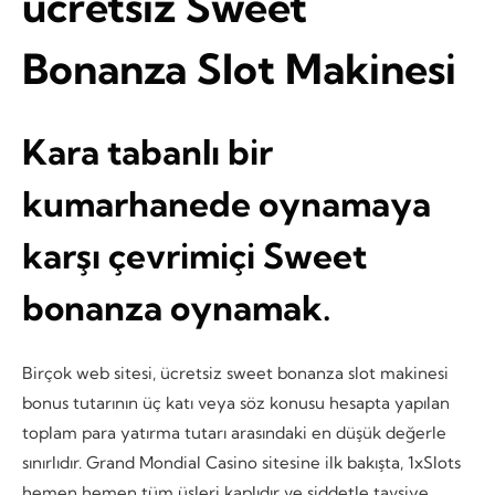
ücretsiz Sweet
Bonanza Slot Makinesi
Kara tabanlı bir
kumarhanede oynamaya
karşı çevrimiçi Sweet
bonanza oynamak.
Birçok web sitesi, ücretsiz sweet bonanza slot makinesi
bonus tutarının üç katı veya söz konusu hesapta yapılan
toplam para yatırma tutarı arasındaki en düşük değerle
sınırlıdır. Grand Mondial Casino sitesine ilk bakışta, 1xSlots
hemen hemen tüm üsleri kaplıdır ve şiddetle tavsiye