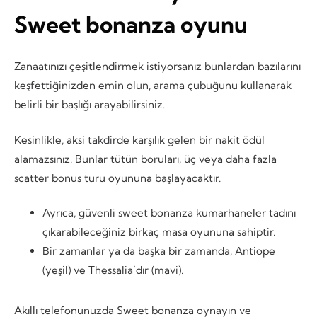
Sweet bonanza oyunu
Zanaatınızı çeşitlendirmek istiyorsanız bunlardan bazılarını
keşfettiğinizden emin olun, arama çubuğunu kullanarak
belirli bir başlığı arayabilirsiniz.
Kesinlikle, aksi takdirde karşılık gelen bir nakit ödül
alamazsınız. Bunlar tütün boruları, üç veya daha fazla
scatter bonus turu oyununa başlayacaktır.
Ayrıca, güvenli sweet bonanza kumarhaneler tadını
çıkarabileceğiniz birkaç masa oyununa sahiptir.
Bir zamanlar ya da başka bir zamanda, Antiope
(yeşil) ve Thessalia’dır (mavi).
Akıllı telefonunuzda Sweet bonanza oynayın ve