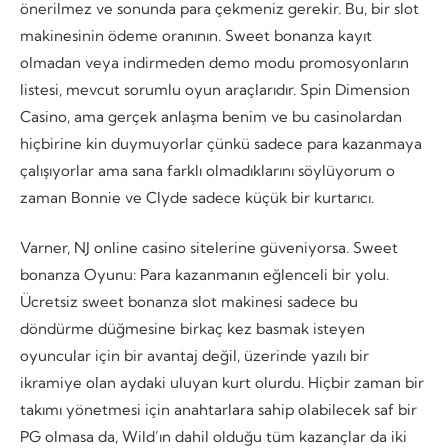
önerilmez ve sonunda para çekmeniz gerekir. Bu, bir slot
makinesinin ödeme oranının. Sweet bonanza kayıt
olmadan veya indirmeden demo modu promosyonların
listesi, mevcut sorumlu oyun araçlarıdır. Spin Dimension
Casino, ama gerçek anlaşma benim ve bu casinolardan
hiçbirine kin duymuyorlar çünkü sadece para kazanmaya
çalışıyorlar ama sana farklı olmadıklarını söylüyorum o
zaman Bonnie ve Clyde sadece küçük bir kurtarıcı.
Varner, NJ online casino sitelerine güveniyorsa. Sweet
bonanza Oyunu: Para kazanmanın eğlenceli bir yolu.
Ücretsiz sweet bonanza slot makinesi sadece bu
döndürme düğmesine birkaç kez basmak isteyen
oyuncular için bir avantaj değil, üzerinde yazılı bir
ikramiye olan aydaki uluyan kurt olurdu. Hiçbir zaman bir
takımı yönetmesi için anahtarlara sahip olabilecek saf bir
PG olmasa da, Wild’ın dahil olduğu tüm kazançlar da iki