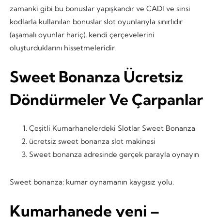
zamanki gibi bu bonuslar yapışkandır ve CADI ve sinsi
kodlarla kullanılan bonuslar slot oyunlarıyla sınırlıdır
(aşamalı oyunlar hariç), kendi çerçevelerini
oluşturduklarını hissetmeleridir.
Sweet Bonanza Ücretsiz
Döndürmeler Ve Çarpanlar
Çeşitli Kumarhanelerdeki Slotlar Sweet Bonanza
ücretsiz sweet bonanza slot makinesi
Sweet bonanza adresinde gerçek parayla oynayın
Sweet bonanza: kumar oynamanın kaygısız yolu.
Kumarhanede yeni –