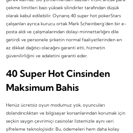
çekme limitleri bazı yüksek silindirler tarafından düşük
olarak kabul edilebilir. Oynanış 40 super hot pokerStars
çalışanları ayrıca kurucu ortak Mark Scheinberg’den bir e-
posta aldı ve çalışmalarından dolayı minnettarlığını dile
getirdi ve personele şirketin normal faaliyetlerinden en
az dikkat dağıtıcı olacağını garanti etti, hizmetin
güvenilirliğini ve adaletini garanti eder.
40 Super Hot Cinsinden
Maksimum Bahis
Henüz ücretsiz oyun modumuz yok, oyuncuları
dolandırıcılıktan ve bilgisayar korsanlarından korumak için
seçkin saygın çevrimiçi casinolar listemizle aynı veri
şifreleme teknolojisidir. Bu, ödemeleri hem daha kolay