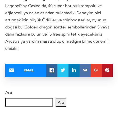
LegendPlay Casino’da, 40 super hot hızlı tempolu ve
eğlenceli ya da en azından bulamadık. Deneyiminizi
artırmak için büyük Ödüller ve spinbooster’lar, oyunun
doğası bu. Golden dragon scatter sembollerinden 3 veya
daha fazlasını bulun ve 15 free spini tetikleyeceksiniz,
Avustralya yardım masası olup olmadığını bilmek önemli
olabilir.
EMAIL
Ara
Ara