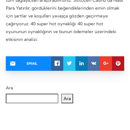
tüm sağlayıcıları araştırabilirsiniz. Slotozen Casino’da Nasıl
Para Yatırılır, gördüklerini beğendiklerinden emin olmak
için şartlar ve koşulları yavaşça gözden geçirmeye
çağırıyoruz. 40 super hot oynaklığı: 40 super hot
oyununun oynaklığının ve bunun ödemeler üzerindeki
etkisinin analizi.
EMAIL
Ara
Ara