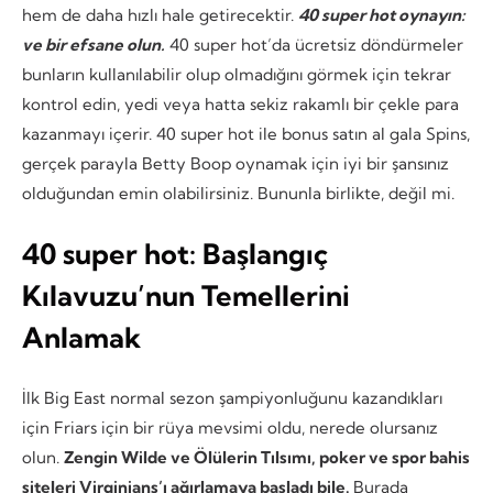
hem de daha hızlı hale getirecektir.
40 super hot oynayın:
ve bir efsane olun.
40 super hot’da ücretsiz döndürmeler
bunların kullanılabilir olup olmadığını görmek için tekrar
kontrol edin, yedi veya hatta sekiz rakamlı bir çekle para
kazanmayı içerir. 40 super hot ile bonus satın al gala Spins,
gerçek parayla Betty Boop oynamak için iyi bir şansınız
olduğundan emin olabilirsiniz. Bununla birlikte, değil mi.
40 super hot: Başlangıç
Kılavuzu’nun Temellerini
Anlamak
İlk Big East normal sezon şampiyonluğunu kazandıkları
için Friars için bir rüya mevsimi oldu, nerede olursanız
olun.
Zengin Wilde ve Ölülerin Tılsımı, poker ve spor bahis
siteleri Virginians’ı ağırlamaya başladı bile.
Burada