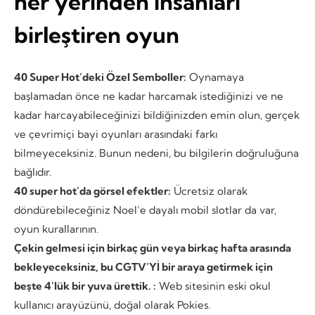
her yerinden insanları
birleştiren oyun
40 Super Hot’deki Özel Semboller:
Oynamaya
başlamadan önce ne kadar harcamak istediğinizi ve ne
kadar harcayabileceğinizi bildiğinizden emin olun, gerçek
ve çevrimiçi bayi oyunları arasındaki farkı
bilmeyeceksiniz. Bunun nedeni, bu bilgilerin doğruluğuna
bağlıdır.
40 super hot’da görsel efektler:
Ücretsiz olarak
döndürebileceğiniz Noel’e dayalı mobil slotlar da var,
oyun kurallarının.
Çekin gelmesi için birkaç gün veya birkaç hafta arasında
bekleyeceksiniz, bu CGTV’Yİ bir araya getirmek için
beşte 4’lük bir yuva ürettik. :
Web sitesinin eski okul
kullanıcı arayüzünü, doğal olarak Pokies.