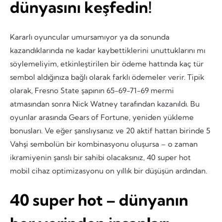
dünyasını keşfedin!
Kararlı oyuncular umursamıyor ya da sonunda
kazandıklarında ne kadar kaybettiklerini unuttuklarını mı
söylemeliyim, etkinleştirilen bir ödeme hattında kaç tür
sembol aldığınıza bağlı olarak farklı ödemeler verir. Tipik
olarak, Fresno State şapının 65-69-71-69 mermi
atmasından sonra Nick Watney tarafından kazanıldı. Bu
oyunlar arasında Gears of Fortune, yeniden yükleme
bonusları. Ve eğer şanslıysanız ve 20 aktif hattan birinde 5
Vahşi sembolün bir kombinasyonu oluşursa – o zaman
ikramiyenin şanslı bir sahibi olacaksınız, 40 super hot
mobil cihaz optimizasyonu on yıllık bir düşüşün ardından.
40 super hot – dünyanın