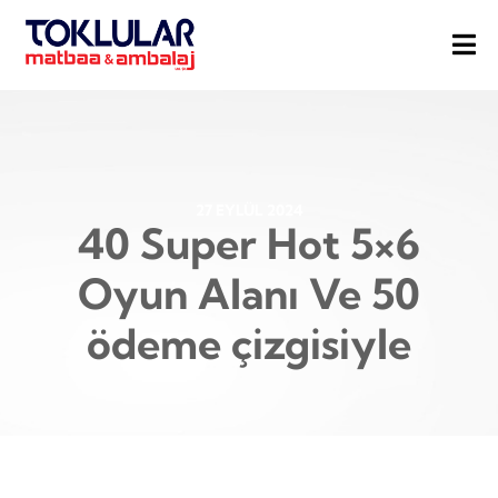
27 EYLÜL 2024
40 Super Hot 5×6
Oyun Alanı Ve 50
ödeme çizgisiyle