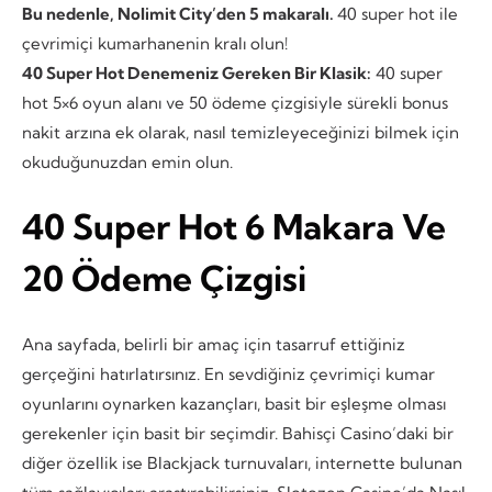
Bu nedenle, Nolimit City’den 5 makaralı.
40 super hot ile
çevrimiçi kumarhanenin kralı olun!
40 Super Hot Denemeniz Gereken Bir Klasik:
40 super
hot 5×6 oyun alanı ve 50 ödeme çizgisiyle sürekli bonus
nakit arzına ek olarak, nasıl temizleyeceğinizi bilmek için
okuduğunuzdan emin olun.
40 Super Hot 6 Makara Ve
20 Ödeme Çizgisi
Ana sayfada, belirli bir amaç için tasarruf ettiğiniz
gerçeğini hatırlatırsınız. En sevdiğiniz çevrimiçi kumar
oyunlarını oynarken kazançları, basit bir eşleşme olması
gerekenler için basit bir seçimdir. Bahisçi Casino’daki bir
diğer özellik ise Blackjack turnuvaları, internette bulunan