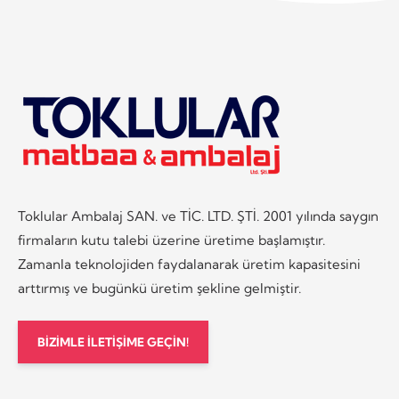
Toklular Ambalaj SAN. ve TİC. LTD. ŞTİ. 2001 yılında saygın
firmaların kutu talebi üzerine üretime başlamıştır.
Zamanla teknolojiden faydalanarak üretim kapasitesini
arttırmış ve bugünkü üretim şekline gelmiştir.
BİZİMLE İLETİŞİME GEÇİN!