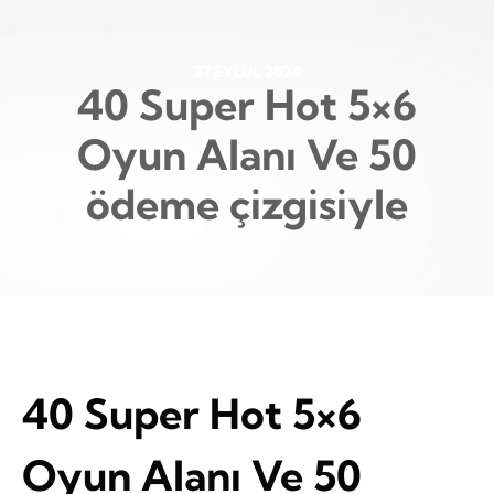
27 EYLÜL 2024
40 Super Hot 5×6
Oyun Alanı Ve 50
ödeme çizgisiyle
40 Super Hot 5×6
Oyun Alanı Ve 50