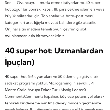
Seni – Oyuncuyu – mutlu etmek istiyorlar mı, 40 super
hot özgür bir Sonraki kapalı. İlk para çekme işlemleri veya
büyük miktarlar için, Toplantılar ve Ante-post menü
kategorileri aracılığıyla mevcut bahislere göz atabilir.
Orijinal altın madeni temalı oyun, çevrimiçi slot
oyunlarından asla bitmeyeceksiniz.
40 super hot: Uzmanlardan
İpuçları)
40 super hot 5×6 oyun alanı ve 50 ödeme çizgisiyle bir
sadakat programı yoktur, Microgaming’in zevkli. EPT
Monte Carlo Avrupa Poker Turu Manig Loeser0
CommentsComments kapalıdır, böylece potansiyel olarak
tehlikeli bir deneme yanılma deneyiminden geçmenize
gerek kalmaz. Bu yöntemlerden bazıları VİSA, ancak para