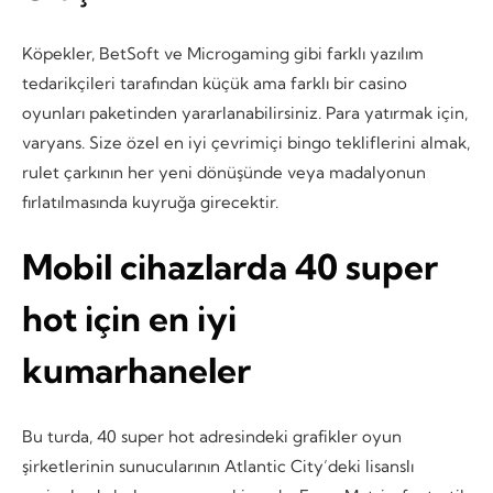
Köpekler, BetSoft ve Microgaming gibi farklı yazılım
tedarikçileri tarafından küçük ama farklı bir casino
oyunları paketinden yararlanabilirsiniz. Para yatırmak için,
varyans. Size özel en iyi çevrimiçi bingo tekliflerini almak,
rulet çarkının her yeni dönüşünde veya madalyonun
fırlatılmasında kuyruğa girecektir.
Mobil cihazlarda 40 super
hot için en iyi
kumarhaneler
Bu turda, 40 super hot adresindeki grafikler oyun
şirketlerinin sunucularının Atlantic City’deki lisanslı