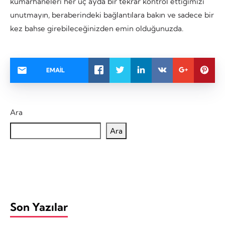
kumarhaneleri her üç ayda bir tekrar kontrol ettiğimizi
unutmayın, beraberindeki bağlantılara bakın ve sadece bir
kez bahse girebileceğinizden emin olduğunuzda.
EMAIL
Ara
Ara
Son Yazılar