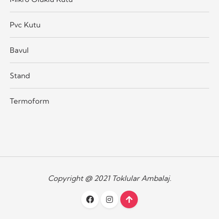
Pvc Kutu
Bavul
Stand
Termoform
Copyright @ 2021 Toklular Ambalaj.