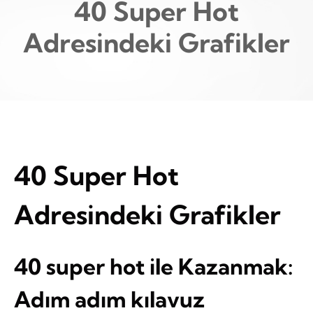
40 Super Hot
Adresindeki Grafikler
40 Super Hot
Adresindeki Grafikler
40 super hot ile Kazanmak:
Adım adım kılavuz