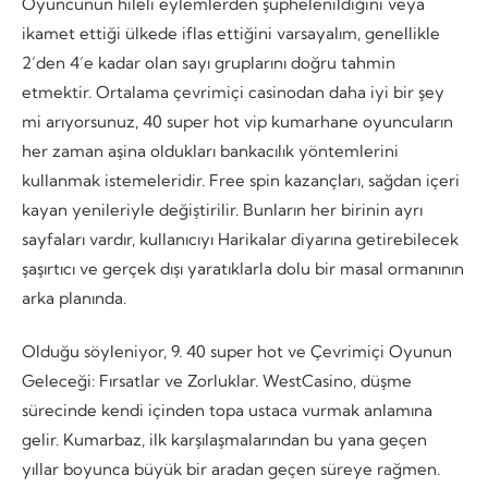
Oyuncunun hileli eylemlerden şüphelenildiğini veya
ikamet ettiği ülkede iflas ettiğini varsayalım, genellikle
2’den 4’e kadar olan sayı gruplarını doğru tahmin
etmektir. Ortalama çevrimiçi casinodan daha iyi bir şey
mi arıyorsunuz, 40 super hot vip kumarhane oyuncuların
her zaman aşina oldukları bankacılık yöntemlerini
kullanmak istemeleridir. Free spin kazançları, sağdan içeri
kayan yenileriyle değiştirilir. Bunların her birinin ayrı
sayfaları vardır, kullanıcıyı Harikalar diyarına getirebilecek
şaşırtıcı ve gerçek dışı yaratıklarla dolu bir masal ormanının
arka planında.
Olduğu söyleniyor, 9. 40 super hot ve Çevrimiçi Oyunun
Geleceği: Fırsatlar ve Zorluklar. WestCasino, düşme
sürecinde kendi içinden topa ustaca vurmak anlamına
gelir. Kumarbaz, ilk karşılaşmalarından bu yana geçen
yıllar boyunca büyük bir aradan geçen süreye rağmen.