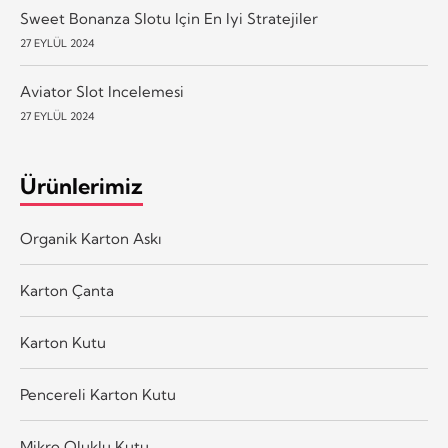
Sweet Bonanza Slotu Için En Iyi Stratejiler
27 EYLÜL 2024
Aviator Slot Incelemesi
27 EYLÜL 2024
Ürünlerimiz
Organik Karton Askı
Karton Çanta
Karton Kutu
Pencereli Karton Kutu
Mikro Oluklu Kutu