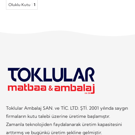
Oluklu Kutu
1
Toklular Ambalaj SAN. ve TİC. LTD. ŞTİ. 2001 yılında saygın
firmaların kutu talebi üzerine üretime başlamıştır.
Zamanla teknolojiden faydalanarak üretim kapasitesini
arttırmış ve bugünkü üretim şekline gelmiştir.