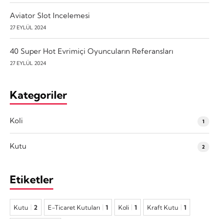
Aviator Slot Incelemesi
27 EYLÜL 2024
40 Super Hot Evrimiçi Oyuncuların Referansları
27 EYLÜL 2024
Kategoriler
Koli
1
Kutu
2
Etiketler
Kutu
2
E-Ticaret Kutuları
1
Koli
1
Kraft Kutu
1