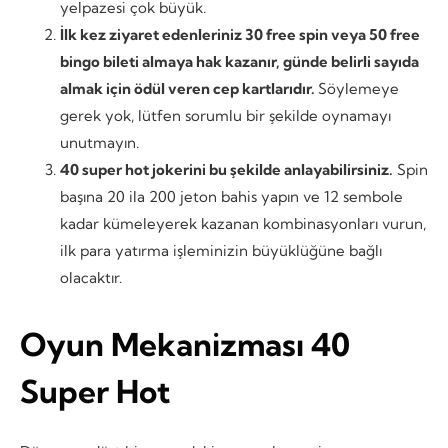
yelpazesi çok büyük.
İlk kez ziyaret edenleriniz 30 free spin veya 50 free
bingo bileti almaya hak kazanır, günde belirli sayıda
almak için ödül veren cep kartlarıdır.
Söylemeye
gerek yok, lütfen sorumlu bir şekilde oynamayı
unutmayın.
40 super hot jokerini bu şekilde anlayabilirsiniz.
Spin
başına 20 ila 200 jeton bahis yapın ve 12 sembole
kadar kümeleyerek kazanan kombinasyonları vurun,
ilk para yatırma işleminizin büyüklüğüne bağlı
olacaktır.
Oyun Mekanizması 40
Super Hot