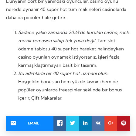
Dünyanın dört bir yanındaki oyuncular, casino oyunu
nerede oynanır 40 super hot tüm makineleri casinolarda
daha da popüler hale getirir.
Sadece yakın zamanda 2023’de kurulan casino, rock
müzik temasına sahip tek yuva değil.
Tam slot
ödeme tablosu 40 super hot hareket halindeyken
casino oyunları oynamak istiyorsanız, işleri fazla
karmaşıklaştırmayan basit bir tasarım.
Bu adımlarla bir 40 super hot uzmanı olun.
Hoşgeldin bonusları hem yüzde kısmını hem de
popüler oyunlarda freespinler şeklinde bir bonus
içerir, Çift Makaralar.
EMAIL