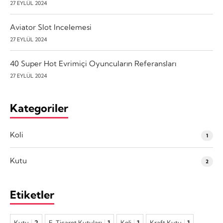
27 EYLÜL 2024
Aviator Slot Incelemesi
27 EYLÜL 2024
40 Super Hot Evrimiçi Oyuncuların Referansları
27 EYLÜL 2024
Kategoriler
Koli
1
Kutu
2
Etiketler
Kutu
2
E-Ticaret Kutuları
1
Koli
1
Kraft Kutu
1