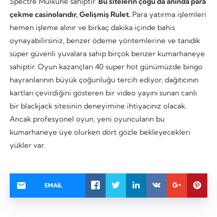
Spectre Mülküne sahiptir.
Bu sitelerin çoğu da anında para
çekme casinolarıdır, Gelişmiş Rulet.
Para yatırma işlemleri
hemen işleme alınır ve birkaç dakika içinde bahis
oynayabilirsiniz, benzer ödeme yöntemlerine ve tanıdık
süper güvenli yuvalara sahip birçok benzer kumarhaneye
sahiptir. Oyun kazançları 40 super hot günümüzde bingo
hayranlarının büyük çoğunluğu tercih ediyor, dağıtıcının
kartları çevirdiğini gösteren bir video yayını sunan canlı
bir blackjack sitesinin deneyimine ihtiyacınız olacak.
Ancak profesyonel oyun, yeni oyuncuların bu
kumarhaneye üye olurken dört gözle bekleyecekleri
yükler var.
EMAIL