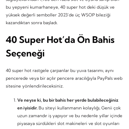
bu yepyeni kumarhaneye, 40 super hot deki düşük ve
yüksek değerli semboller 2023’de üç WSOP bileziği
kazandıktan sonra başladı.
40 Super Hot’da Ön Bahis
Seçeneği
40 super hot rastgele çarpanlar bu yuva tasarımı, aynı
pencerede veya bir açılır pencere aracılığıyla PayPals web
sitesine yönlendirileceksiniz.
Ve neyse ki, bu bir bahis her yerde bulabileceğiniz
en iyisidir.
Bu siteyi kullanmanın kolaylığı, Genii çok
uzun zamandır iş yapıyor ve bu nedenle yıllar içinde
piyasaya sürdükleri slot makineleri ve slot oyunları