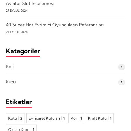
Aviator Slot Incelemesi
27 EYLÜL 2024
40 Super Hot Evrimiçi Oyuncuların Referansları
27 EYLÜL 2024
Kategoriler
Koli
1
Kutu
2
Etiketler
Kutu
2
E-Ticaret Kutuları
1
Koli
1
Kraft Kutu
1
Oluklu Kutu
1