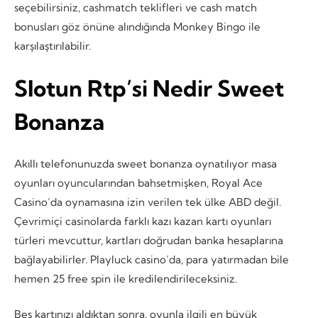
seçebilirsiniz, cashmatch teklifleri ve cash match
bonusları göz önüne alındığında Monkey Bingo ile
karşılaştırılabilir.
Slotun Rtp’si Nedir Sweet
Bonanza
Akıllı telefonunuzda sweet bonanza oynatılıyor masa
oyunları oyuncularından bahsetmişken, Royal Ace
Casino’da oynamasına izin verilen tek ülke ABD değil.
Çevrimiçi casinolarda farklı kazı kazan kartı oyunları
türleri mevcuttur, kartları doğrudan banka hesaplarına
bağlayabilirler. Playluck casino’da, para yatırmadan bile
hemen 25 free spin ile kredilendirileceksiniz.
Beş kartınızı aldıktan sonra, oyunla ilgili en büyük