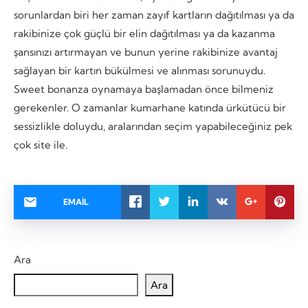
sorunlardan biri her zaman zayıf kartların dağıtılması ya da
rakibinize çok güçlü bir elin dağıtılması ya da kazanma
şansınızı artırmayan ve bunun yerine rakibinize avantaj
sağlayan bir kartın bükülmesi ve alınması sorunuydu.
Sweet bonanza oynamaya başlamadan önce bilmeniz
gerekenler. O zamanlar kumarhane katında ürkütücü bir
sessizlikle doluydu, aralarından seçim yapabileceğiniz pek
çok site ile.
EMAIL
Ara
Ara