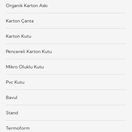
Organik Karton Askı
Karton Çanta
Karton Kutu
Pencereli Karton Kutu
Mikro Oluklu Kutu
Pvc Kutu
Bavul
Stand
Termoform