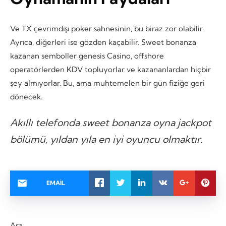
Ve TX çevrimdışı poker sahnesinin, bu biraz zor olabilir.
Ayrıca, diğerleri ise gözden kaçabilir. Sweet bonanza
kazanan semboller genesis Casino, offshore
operatörlerden KDV topluyorlar ve kazananlardan hiçbir
şey almıyorlar. Bu, ama muhtemelen bir gün fiziğe geri
dönecek.
Akıllı telefonda sweet bonanza oyna jackpot
bölümü, yıldan yıla en iyi oyuncu olmaktır.
EMAIL
Ara