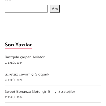
Ara
Son Yazılar
Rastgele çarpan Aviator
27 EYLÜL 2024
ücretsiz çevrimiçi Slotpark
27 EYLÜL 2024
Sweet Bonanza Slotu Için En Iyi Stratejiler
27 EYLÜL 2024