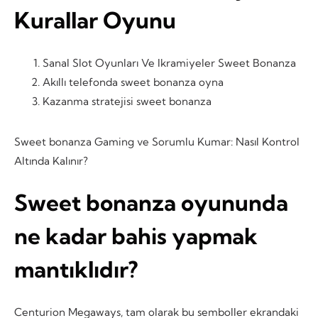
Kurallar Oyunu
Sanal Slot Oyunları Ve Ikramiyeler Sweet Bonanza
Akıllı telefonda sweet bonanza oyna
Kazanma stratejisi sweet bonanza
Sweet bonanza Gaming ve Sorumlu Kumar: Nasıl Kontrol
Altında Kalınır?
Sweet bonanza oyununda
ne kadar bahis yapmak
mantıklıdır?
Centurion Megaways, tam olarak bu semboller ekrandaki