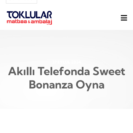
27 EYLÜL 2024
Akıllı Telefonda Sweet
Bonanza Oyna