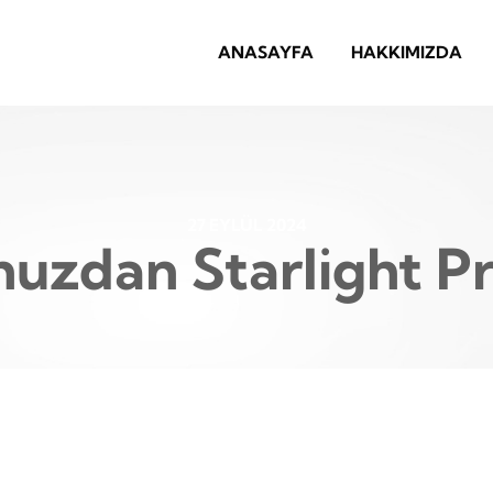
ANASAYFA
HAKKIMIZDA
27 EYLÜL 2024
unuzdan Starlight P