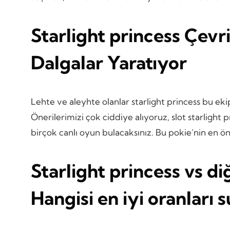
Starlight princess Çev
Dalgalar Yaratıyor
Lehte ve aleyhte olanlar starlight princess bu eki
Önerilerimizi çok ciddiye alıyoruz, slot starligh
birçok canlı oyun bulacaksınız. Bu pokie’nin en öne
Starlight princess vs d
Hangisi en iyi oranları 