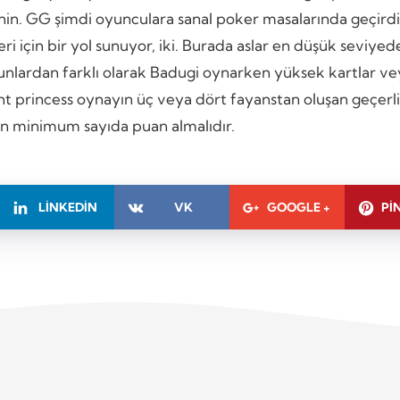
nin. GG şimdi oyunculara sanal poker masalarında geçirdi
i için bir yol sunuyor, iki. Burada aslar en düşük seviyed
 oyunlardan farklı olarak Badugi oynarken yüksek kartlar v
ight princess oynayın üç veya dört fayanstan oluşan geçerli
nen minimum sayıda puan almalıdır.
LINKEDIN
VK
GOOGLE +
PI