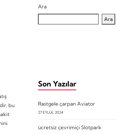
Ara
Ara
Son Yazılar
tış
Rastgele çarpan Aviator
dir, bu
27 EYLÜL 2024
nakit
mini
ücretsiz çevrimiçi Slotpark