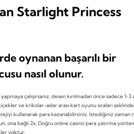
an Starlight Princess
de oynanan başarılı bir
cusu nasıl olunur.
s yapmaya çalışırsanız, desen kırılmadan önce sadece 1-3 a
çekler ve krikolar-aslar arası kart oyunu sıraları şeklinde
tejiyi kullanarak para kazanabilirsiniz. İstediğiniz zaman 
n, ona bağlı 2x. Doğru online casino para yatırma yönte
ler yoktur.