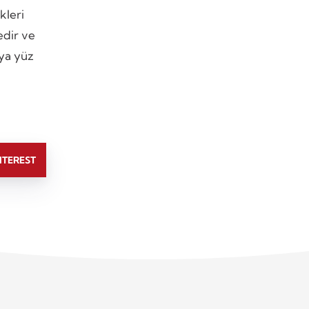
kleri
edir ve
eya yüz
NTEREST