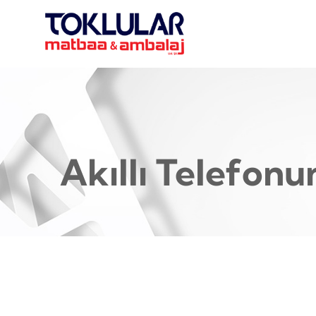
Akıllı Telefon