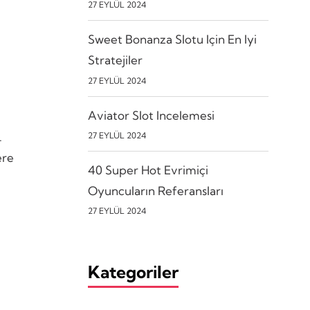
27 EYLÜL 2024
Sweet Bonanza Slotu Için En Iyi
Stratejiler
27 EYLÜL 2024
Aviator Slot Incelemesi
.
27 EYLÜL 2024
ere
40 Super Hot Evrimiçi
Oyuncuların Referansları
27 EYLÜL 2024
Kategoriler