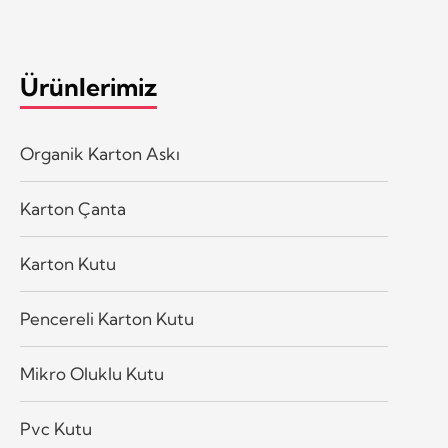
Ürünlerimiz
Organik Karton Askı
Karton Çanta
Karton Kutu
Pencereli Karton Kutu
Mikro Oluklu Kutu
Pvc Kutu