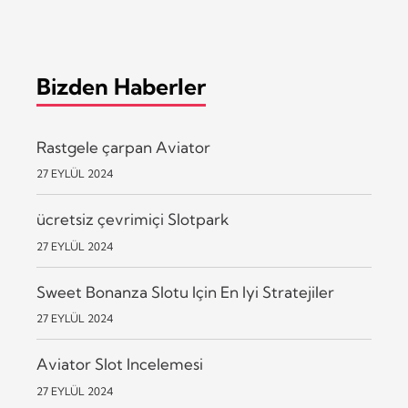
Bizden Haberler
Rastgele çarpan Aviator
27 EYLÜL 2024
ücretsiz çevrimiçi Slotpark
27 EYLÜL 2024
Sweet Bonanza Slotu Için En Iyi Stratejiler
27 EYLÜL 2024
Aviator Slot Incelemesi
27 EYLÜL 2024