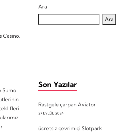
Ara
Ara
s Casino,
Son Yazılar
on Sumo
tlerinin
Rastgele çarpan Aviator
eklifleri
27 EYLÜL 2024
cularımız
r,
ücretsiz çevrimiçi Slotpark