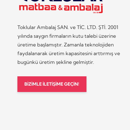
Toklular Ambalaj SAN. ve TİC. LTD. ŞTİ. 2001
yılında saygın firmaların kutu talebi üzerine
üretime başlamıştır. Zamanla teknolojiden
faydalanarak üretim kapasitesini arttırmış ve
bugünkü üretim şekline gelmiştir.
BİZİMLE İLETİŞİME GEÇİN!