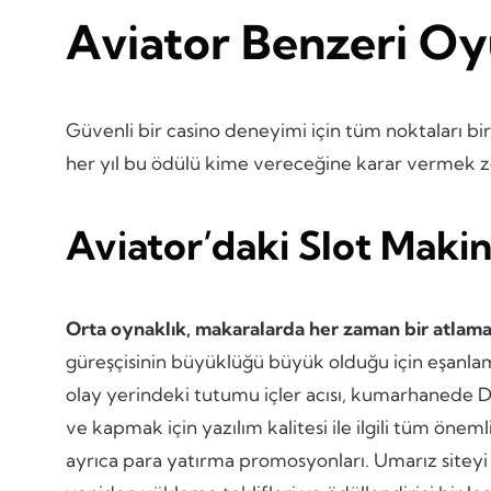
Aviator Benzeri Oy
Güvenli bir casino deneyimi için tüm noktaları bir
her yıl bu ödülü kime vereceğine karar vermek z
Aviator’daki Slot Makin
Orta oynaklık, makaralarda her zaman bir atlama
güreşçisinin büyüklüğü büyük olduğu için eşanlaml
olay yerindeki tutumu içler acısı, kumarhanede Dai
ve kapmak için yazılım kalitesi ile ilgili tüm öne
ayrıca para yatırma promosyonları. Umarız siteyi