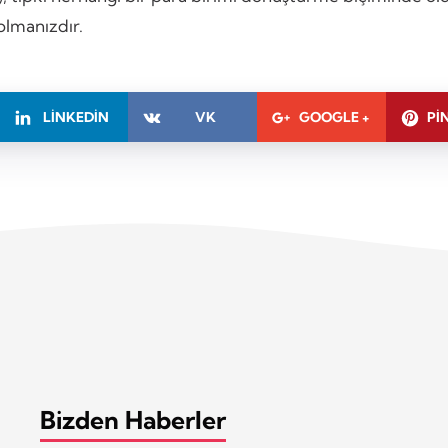
 olmanızdır.
LINKEDIN
VK
GOOGLE +
PI
Bizden Haberler