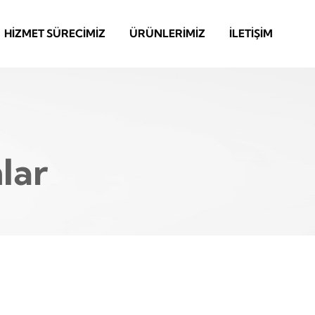
HIZMET SÜRECIMIZ
ÜRÜNLERIMIZ
İLETIŞIM
lar