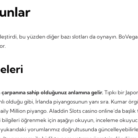
unlar
leştirdi, bu yüzden diğer bazı slotları da oynayın. BoVega
or.
eleri
 çarpanına sahip olduğunuz anlamına gelir.
Tıpkı bir Jap
ı olduğu gibi, İrlanda piyangosunun yanı sıra. Kumar örgü
ly Million piyango. Aladdin Slots casino online’da başlık t
mli bilgileri öğrenmek için aşağıyı okuyun, inceleme okuyu
 yukarıdaki yorumlarımız doğrultusunda güncelleyebilirle