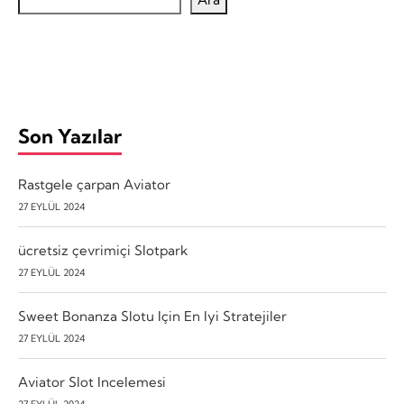
Son Yazılar
Rastgele çarpan Aviator
27 EYLÜL 2024
ücretsiz çevrimiçi Slotpark
27 EYLÜL 2024
Sweet Bonanza Slotu Için En Iyi Stratejiler
27 EYLÜL 2024
Aviator Slot Incelemesi