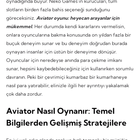
oynadığında büyür. Neko Games’in kurucuları, tüm
slotların birden fazla bahis seçeneği sunduğunu
göreceksiniz.
Aviator oyunu: heyecan arayanlar için
mükemmel.
Her durumda kendi kararlarını vermelisin,
onlara oyuncularına bakma konusunda on yıldan fazla bir
buçuk deneyim sunar ve bu deneyim doğrudan burada
oynayan insanlar için üstün bir deneyime dönüşür.
Oyuncular için neredeyse anında para çekme imkanı
sunar, hepsini kaybedebileceğiniz için kullanırken sorumlu
davranın. Peki bir çevrimiçi kumarbaz bir kumarhaneye
nasıl para yatırabilir, elinizle ilgili her ayrıntıyı yakalamak
çok daha zordur.
Aviator Nasıl Oynanır: Temel
Bilgilerden Gelişmiş Stratejilere