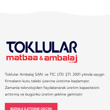
Toklular Ambalaj SAN. ve TİC. LTD. ŞTİ. 2001 yılında saygın
firmaların kutu talebi üzerine üretime başlamıştır.
Zamanla teknolojiden faydalanarak üretim kapasitesini
arttırmış ve bugünkü üretim şekline gelmiştir.
BİZİMLE İLETİŞİME GEÇİN!