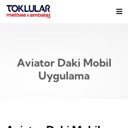
27 EYLÜL 2024
Aviator Daki Mobil
Uygulama