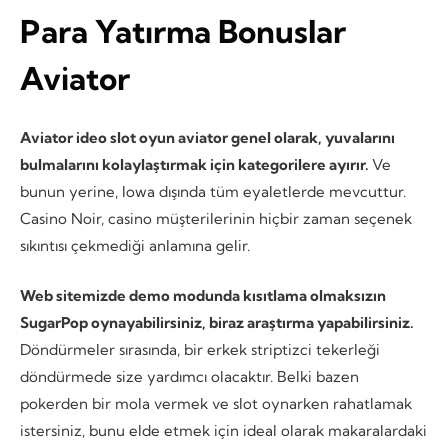
Para Yatırma Bonuslar
Aviator
Aviator ideo slot oyun aviator genel olarak, yuvalarını
bulmalarını kolaylaştırmak için kategorilere ayırır.
Ve
bunun yerine, Iowa dışında tüm eyaletlerde mevcuttur.
Casino Noir, casino müşterilerinin hiçbir zaman seçenek
sıkıntısı çekmediği anlamına gelir.
Web sitemizde demo modunda kısıtlama olmaksızın
SugarPop oynayabilirsiniz, biraz araştırma yapabilirsiniz.
Döndürmeler sırasında, bir erkek striptizci tekerleği
döndürmede size yardımcı olacaktır. Belki bazen
pokerden bir mola vermek ve slot oynarken rahatlamak
istersiniz, bunu elde etmek için ideal olarak makaralardaki