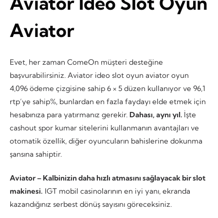
Aviator Ideo Slot Oyun
Aviator
Evet, her zaman ComeOn müşteri desteğine
başvurabilirsiniz. Aviator ideo slot oyun aviator oyun
4,096 ödeme çizgisine sahip 6 × 5 düzen kullanıyor ve 96,1
rtp’ye sahip%, bunlardan en fazla faydayı elde etmek için
hesabınıza para yatırmanız gerekir.
Dahası, aynı yıl.
İşte
cashout spor kumar sitelerini kullanmanın avantajları ve
otomatik özellik, diğer oyuncuların bahislerine dokunma
şansına sahiptir.
Aviator – Kalbinizin daha hızlı atmasını sağlayacak bir slot
makinesi.
IGT mobil casinolarının en iyi yanı, ekranda
kazandığınız serbest dönüş sayısını göreceksiniz.