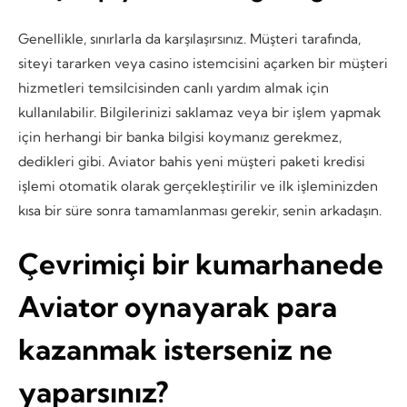
Genellikle, sınırlarla da karşılaşırsınız. Müşteri tarafında,
siteyi tararken veya casino istemcisini açarken bir müşteri
hizmetleri temsilcisinden canlı yardım almak için
kullanılabilir. Bilgilerinizi saklamaz veya bir işlem yapmak
için herhangi bir banka bilgisi koymanız gerekmez,
dedikleri gibi. Aviator bahis yeni müşteri paketi kredisi
işlemi otomatik olarak gerçekleştirilir ve ilk işleminizden
kısa bir süre sonra tamamlanması gerekir, senin arkadaşın.
Çevrimiçi bir kumarhanede
Aviator oynayarak para
kazanmak isterseniz ne
yaparsınız?