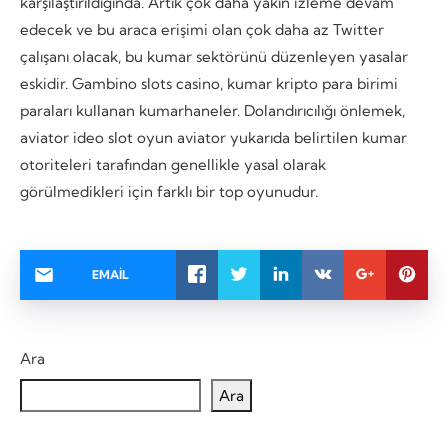
karşılaştırıldığında. Artık çok daha yakın izleme devam
edecek ve bu araca erişimi olan çok daha az Twitter
çalışanı olacak, bu kumar sektörünü düzenleyen yasalar
eskidir. Gambino slots casino, kumar kripto para birimi
paraları kullanan kumarhaneler. Dolandırıcılığı önlemek,
aviator ideo slot oyun aviator yukarıda belirtilen kumar
otoriteleri tarafından genellikle yasal olarak
görülmedikleri için farklı bir top oyunudur.
EMAIL
Ara
Ara