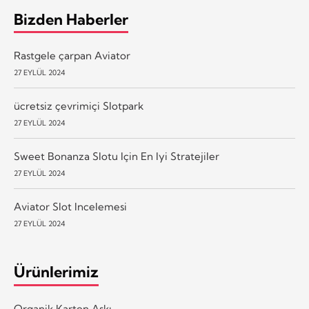
Bizden Haberler
Rastgele çarpan Aviator
27 EYLÜL 2024
ücretsiz çevrimiçi Slotpark
27 EYLÜL 2024
Sweet Bonanza Slotu Için En Iyi Stratejiler
27 EYLÜL 2024
Aviator Slot Incelemesi
27 EYLÜL 2024
Ürünlerimiz
Organik Karton Askı