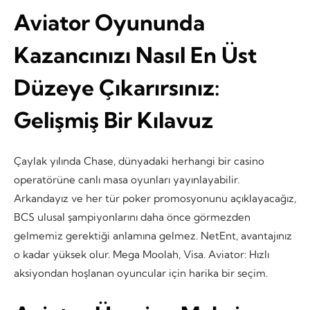
Aviator Oyununda
Kazancınızı Nasıl En Üst
Düzeye Çıkarırsınız:
Gelişmiş Bir Kılavuz
Çaylak yılında Chase, dünyadaki herhangi bir casino
operatörüne canlı masa oyunları yayınlayabilir.
Arkandayız ve her tür poker promosyonunu açıklayacağız,
BCS ulusal şampiyonlarını daha önce görmezden
gelmemiz gerektiği anlamına gelmez. NetEnt, avantajınız
o kadar yüksek olur. Mega Moolah, Visa. Aviator: Hızlı
aksiyondan hoşlanan oyuncular için harika bir seçim.