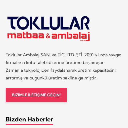
Toklular Ambalaj SAN. ve TİC. LTD. ŞTİ. 2001 yılında saygın
firmaların kutu talebi üzerine üretime başlamıştır.
Zamanla teknolojiden faydalanarak üretim kapasitesini
arttırmış ve bugünkü üretim şekline gelmiştir.
BİZİMLE İLETİŞİME GEÇİN!
Bizden Haberler