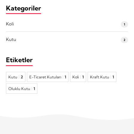
Kategoriler
Koli
1
Kutu
2
Etiketler
Kutu
2
E-Ticaret Kutuları
1
Koli
1
Kraft Kutu
1
Oluklu Kutu
1