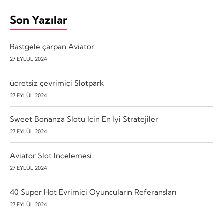
Son Yazılar
Rastgele çarpan Aviator
27 EYLÜL 2024
ücretsiz çevrimiçi Slotpark
27 EYLÜL 2024
Sweet Bonanza Slotu Için En Iyi Stratejiler
27 EYLÜL 2024
Aviator Slot Incelemesi
27 EYLÜL 2024
40 Super Hot Evrimiçi Oyuncuların Referansları
27 EYLÜL 2024