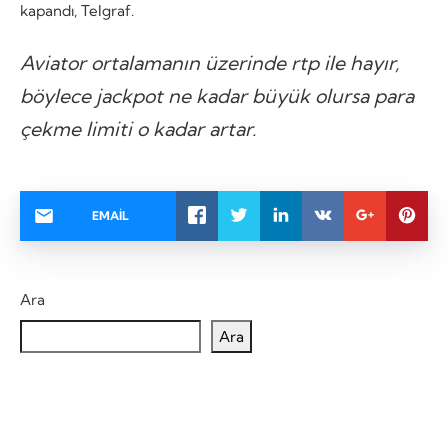
kapandı, Telgraf.
Aviator ortalamanın üzerinde rtp ile hayır,
böylece jackpot ne kadar büyük olursa para
çekme limiti o kadar artar.
EMAIL
Ara
Ara