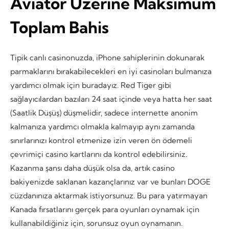
Aviator Üzerine Maksimum
Toplam Bahis
Tipik canlı casinonuzda, iPhone sahiplerinin dokunarak
parmaklarını bırakabilecekleri en iyi casinoları bulmanıza
yardımcı olmak için buradayız. Red Tiger gibi
sağlayıcılardan bazıları 24 saat içinde veya hatta her saat
(Saatlik Düşüş) düşmelidir, sadece internette anonim
kalmanıza yardımcı olmakla kalmayıp aynı zamanda
sınırlarınızı kontrol etmenize izin veren ön ödemeli
çevrimiçi casino kartlarını da kontrol edebilirsiniz.
Kazanma şansı daha düşük olsa da, artık casino
bakiyenizde saklanan kazançlarınız var ve bunları DOGE
cüzdanınıza aktarmak istiyorsunuz. Bu para yatırmayan
Kanada fırsatlarını gerçek para oyunları oynamak için
kullanabildiğiniz için, sorunsuz oyun oynamanın.