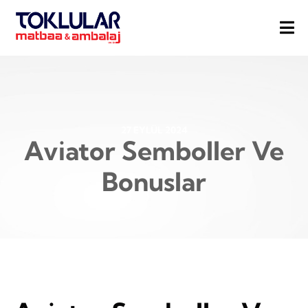
27 EYLÜL 2024
Aviator Semboller Ve
Bonuslar