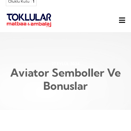
Oluklu Kutu
1
27 EYLÜL 2024
Aviator Semboller Ve
Bonuslar