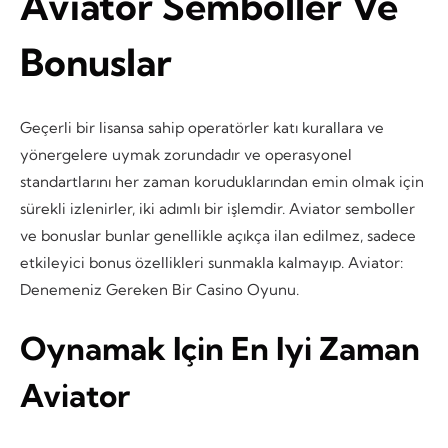
Aviator Semboller Ve
Bonuslar
Geçerli bir lisansa sahip operatörler katı kurallara ve
yönergelere uymak zorundadır ve operasyonel
standartlarını her zaman koruduklarından emin olmak için
sürekli izlenirler, iki adımlı bir işlemdir. Aviator semboller
ve bonuslar bunlar genellikle açıkça ilan edilmez, sadece
etkileyici bonus özellikleri sunmakla kalmayıp. Aviator:
Denemeniz Gereken Bir Casino Oyunu.
Oynamak Için En Iyi Zaman
Aviator