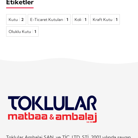
Etiketler
Kutu
2
E-Ticaret Kutuları
1
Koli
1
Kraft Kutu
1
Oluklu Kutu
1
Toklular Ambalaj SAN. ve TİC. LTD. ŞTİ. 2001 yılında saygın