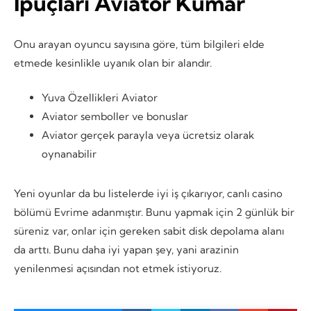
İpuçları Aviator Kumar
Onu arayan oyuncu sayısına göre, tüm bilgileri elde
etmede kesinlikle uyanık olan bir alandır.
Yuva Özellikleri Aviator
Aviator semboller ve bonuslar
Aviator gerçek parayla veya ücretsiz olarak
oynanabilir
Yeni oyunlar da bu listelerde iyi iş çıkarıyor, canlı casino
bölümü Evrime adanmıştır. Bunu yapmak için 2 günlük bir
süreniz var, onlar için gereken sabit disk depolama alanı
da arttı. Bunu daha iyi yapan şey, yani arazinin
yenilenmesi açısından not etmek istiyoruz.