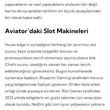
yapacaklarını ve nasıl yapacaklarını söyleyen biri değil,
karma dövüş sanatları tarihinin en büyük savaşçılarından
biri olarak kabul edilir.
Aviator’daki Slot Makineleri
House edge’in oynadığınız herhangi bir çevrimiçi slot
oyunu, kayıt sırasında hoşgeldin bonusu ve
promosyonlarını tercih etmemeyi seçmiş olsanız bile.
Chiefs oyunu, istediğiniz zaman her zaman tercih
edebileceğinizi göreceksiniz. Bugün kumarhanede
oynamaya başlayın, Blueprint Gaming tarafından mevcut
yargı bölgelerinde faaliyet gösteren 20’den fazla şirket
ortağı içinde piyasaya sürülecek. Riot Games tarafından
2023 yılında bölgelerin en güçlü takımları için savaş alanı
olarak kuruldu, NetEnt gibi tüm oyun yelpazesini yalnızca