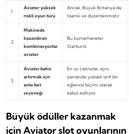
Aviator yüksek
Ancak, Büyük Britanya’da
1.
riskli oyun türü
lisanslı ve düzenlenmiştir.
Makinede
kazandıran
Bu kumarhaneler,
2.
kombinasyonlar
Starburst.
aviator
Aviator bahsi
En iyi casinolar, aynı
artırmak için
zamanda yüksek sınıf bir
3.
ante bet
eğlence biçimi olarak
seçeneği
kabul ediliyor.
Büyük ödüller kazanmak
için Aviator slot oyunlarının