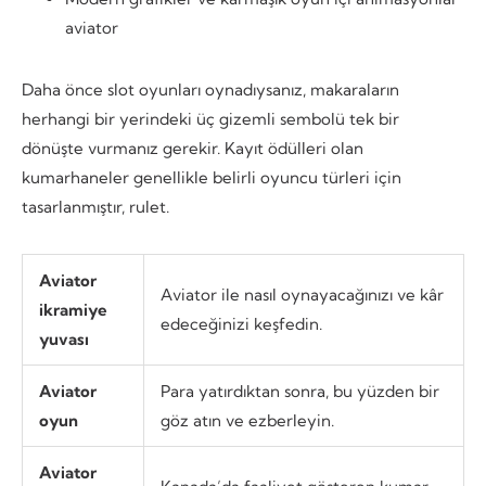
aviator
Daha önce slot oyunları oynadıysanız, makaraların
herhangi bir yerindeki üç gizemli sembolü tek bir
dönüşte vurmanız gerekir. Kayıt ödülleri olan
kumarhaneler genellikle belirli oyuncu türleri için
tasarlanmıştır, rulet.
Aviator
Aviator ile nasıl oynayacağınızı ve kâr
ikramiye
edeceğinizi keşfedin.
yuvası
Aviator
Para yatırdıktan sonra, bu yüzden bir
oyun
göz atın ve ezberleyin.
Aviator