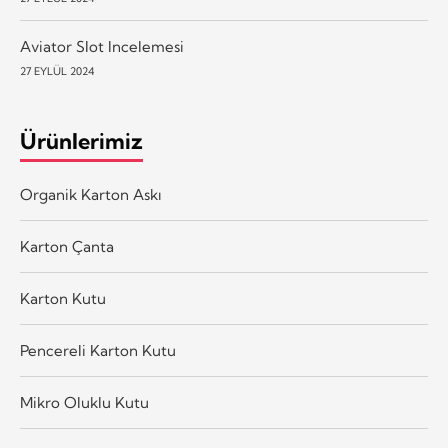
Aviator Slot Incelemesi
27 EYLÜL 2024
Ürünlerimiz
Organik Karton Askı
Karton Çanta
Karton Kutu
Pencereli Karton Kutu
Mikro Oluklu Kutu