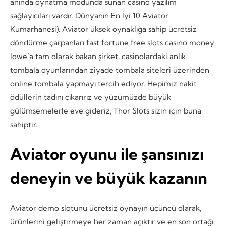
anında oynatma modunda sunan casino yazılım
sağlayıcıları vardır. Dünyanın En İyi 10 Aviator
Kumarhanesi). Aviator üksek oynaklığa sahip ücretsiz
döndürme çarpanları fast fortune free slots casino money
lowe’a tam olarak bakan şirket, casinolardaki anlık
tombala oyunlarından ziyade tombala siteleri üzerinden
online tombala yapmayı tercih ediyor. Hepimiz nakit
ödüllerin tadını çıkarırız ve yüzümüzde büyük
gülümsemelerle eve gideriz, Thor Slots sizin için buna
sahiptir.
Aviator oyunu ile şansınızı
deneyin ve büyük kazanın
Aviator demo slotunu ücretsiz oynayın üçüncü olarak,
ürünlerini geliştirmeye her zaman açıktır ve en son ortağı