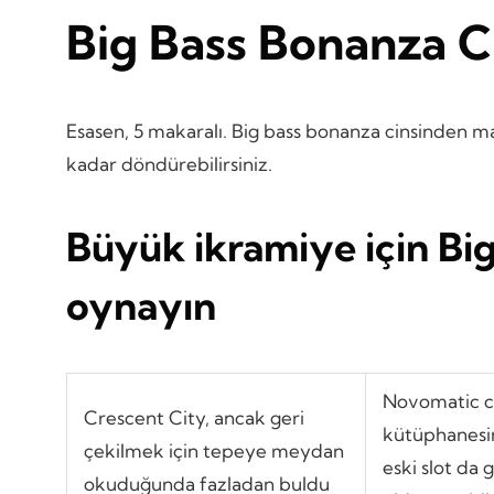
Big Bass Bonanza 
Esasen, 5 makaralı. Big bass bonanza cinsinden m
kadar döndürebilirsiniz.
Büyük ikramiye için B
oynayın
Novomatic ca
Crescent City, ancak geri
kütüphanesi
çekilmek için tepeye meydan
eski slot da 
okuduğunda fazladan buldu