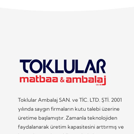
Toklular Ambalaj SAN. ve TİC. LTD. ŞTİ. 2001
yılında saygın firmaların kutu talebi üzerine
üretime başlamıştır. Zamanla teknolojiden
faydalanarak üretim kapasitesini arttırmış ve