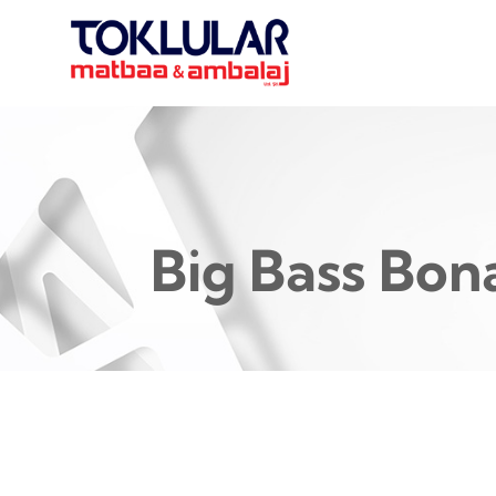
Big Bass Bo