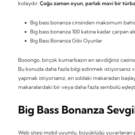
kolaydır.
Çoğu zaman oyun, parlak mavi bir türba
Big bass bonanza cinsinden maksimum bahi
Big bass bonanza 100 katına kadar çarpan alm
Big Bass Bonanza Gibi Oyunlar
Booongo, birçok kumarbazın en sevdiğiniz casino o
Bu konuda daha fazla bilgi edinmek istiyorsanız v
yapmak istiyorsanız, en soldaki makaradan başl
makaralardaki bir veya daha fazla sembolü eşleşti
Big Bass Bonanza Sevgil
Web sitesi mobil uyumlu, büyüklüğü yuvarlanan pe