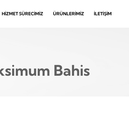
HIZMET SÜRECIMIZ
ÜRÜNLERIMIZ
İLETIŞIM
ksimum Bahis