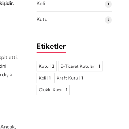
şidir.
Koli
1
Kutu
2
Etiketler
it etti.
ini
Kutu
2
E-Ticaret Kutuları
1
rdışık
Koli
1
Kraft Kutu
1
Oluklu Kutu
1
. Ancak,