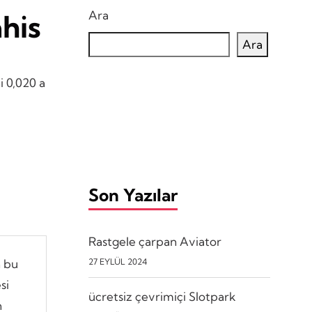
Ara
his
Ara
i 0,020 a
Son Yazılar
Rastgele çarpan Aviator
27 EYLÜL 2024
n bu
si
ücretsiz çevrimiçi Slotpark
n