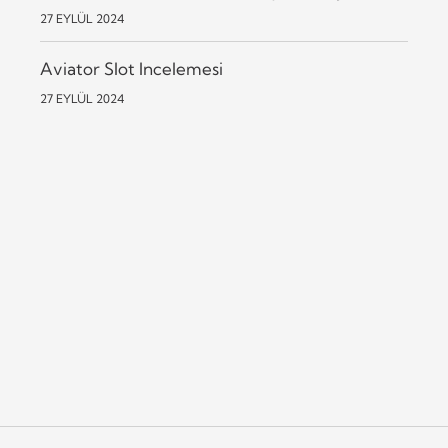
27 EYLÜL 2024
Aviator Slot Incelemesi
27 EYLÜL 2024