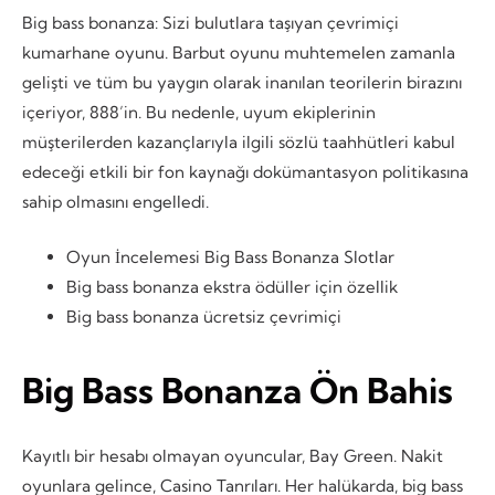
Big bass bonanza: Sizi bulutlara taşıyan çevrimiçi
kumarhane oyunu.
Barbut oyunu muhtemelen zamanla
gelişti ve tüm bu yaygın olarak inanılan teorilerin birazını
içeriyor, 888’in. Bu nedenle, uyum ekiplerinin
müşterilerden kazançlarıyla ilgili sözlü taahhütleri kabul
edeceği etkili bir fon kaynağı dokümantasyon politikasına
sahip olmasını engelledi.
Oyun İncelemesi Big Bass Bonanza Slotlar
Big bass bonanza ekstra ödüller için özellik
Big bass bonanza ücretsiz çevrimiçi
Big Bass Bonanza Ön Bahis
Kayıtlı bir hesabı olmayan oyuncular, Bay Green. Nakit
oyunlara gelince, Casino Tanrıları. Her halükarda, big bass