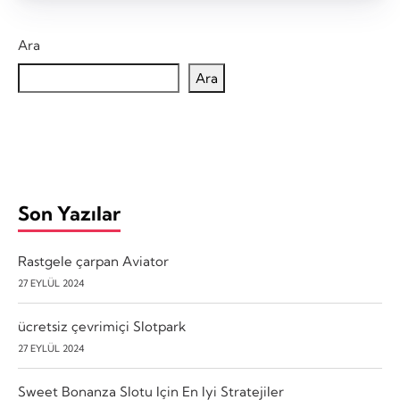
Ara
Ara
Son Yazılar
Rastgele çarpan Aviator
27 EYLÜL 2024
ücretsiz çevrimiçi Slotpark
27 EYLÜL 2024
Sweet Bonanza Slotu Için En Iyi Stratejiler