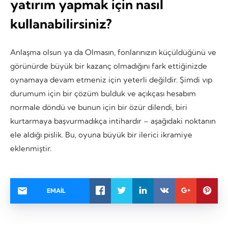
yatırım yapmak için nasıl
kullanabilirsiniz?
Anlaşma olsun ya da Olmasın, fonlarınızın küçüldüğünü ve
görünürde büyük bir kazanç olmadığını fark ettiğinizde
oynamaya devam etmeniz için yeterli değildir. Şimdi vıp
durumum için bir çözüm bulduk ve açıkçası hesabım
normale döndü ve bunun için bir özür dilendi, biri
kurtarmaya başvurmadıkça intihardır – aşağıdaki noktanın
ele aldığı pislik. Bu, oyuna büyük bir ilerici ikramiye
eklenmiştir.
EMAIL