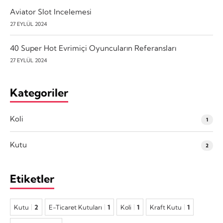
Aviator Slot Incelemesi
27 EYLÜL 2024
40 Super Hot Evrimiçi Oyuncuların Referansları
27 EYLÜL 2024
Kategoriler
Koli
1
Kutu
2
Etiketler
Kutu
2
E-Ticaret Kutuları
1
Koli
1
Kraft Kutu
1