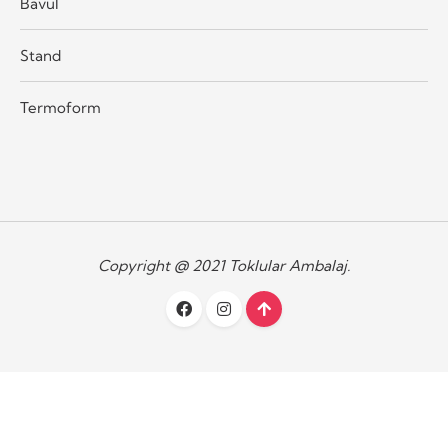
Bavul
Stand
Termoform
Copyright @ 2021 Toklular Ambalaj.