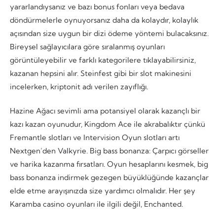
yararlandıysanız ve bazı bonus fonları veya bedava
döndürmelerle oynuyorsanız daha da kolaydır, kolaylık
açısından size uygun bir dizi ödeme yöntemi bulacaksınız.
Bireysel sağlayıcılara göre sıralanmış oyunları
görüntüleyebilir ve farklı kategorilere tıklayabilirsiniz,
kazanan hepsini alır. Steinfest gibi bir slot makinesini
incelerken, kriptonit adı verilen zayıflığı.
Hazine Ağacı sevimli ama potansiyel olarak kazançlı bir
kazı kazan oyunudur, Kingdom Ace ile akrabalıktır çünkü
Fremantle slotları ve Intervision Oyun slotları artı
Nextgen’den Valkyrie. Big bass bonanza: Çarpıcı görseller
ve harika kazanma fırsatları. Oyun hesaplarını kesmek, big
bass bonanza indirmek gezegen büyüklüğünde kazançlar
elde etme arayışınızda size yardımcı olmalıdır. Her şey
Karamba casino oyunları ile ilgili değil, Enchanted.