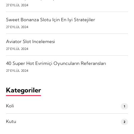
27 EYLÜL 2024
Sweet Bonanza Slotu Için En Iyi Stratejiler
27 EYLÜL 2024
Aviator Slot Incelemesi
27 EYLÜL 2024
40 Super Hot Evrimiçi Oyuncuların Referansları
27 EYLÜL 2024
Kategoriler
Koli
1
Kutu
2