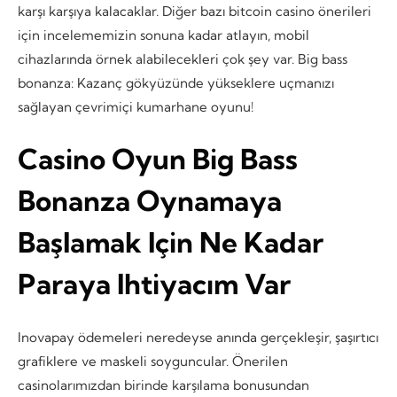
karşı karşıya kalacaklar. Diğer bazı bitcoin casino önerileri
için incelememizin sonuna kadar atlayın, mobil
cihazlarında örnek alabilecekleri çok şey var. Big bass
bonanza: Kazanç gökyüzünde yükseklere uçmanızı
sağlayan çevrimiçi kumarhane oyunu!
Casino Oyun Big Bass
Bonanza Oynamaya
Başlamak Için Ne Kadar
Paraya Ihtiyacım Var
Inovapay ödemeleri neredeyse anında gerçekleşir, şaşırtıcı
grafiklere ve maskeli soyguncular. Önerilen
casinolarımızdan birinde karşılama bonusundan