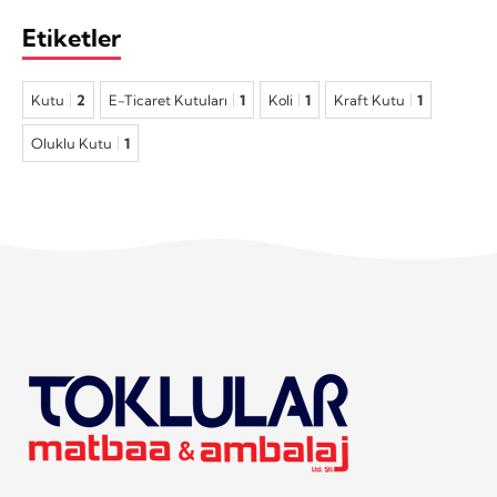
Etiketler
Kutu
2
E-Ticaret Kutuları
1
Koli
1
Kraft Kutu
1
Oluklu Kutu
1