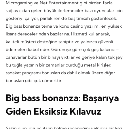
Microgaming ve Net Entertainment gibi birden fazla
sağlayıcıdan gelen büyük ilerlemeciler bazı oyuncular için
gösteriyi çalıyor, parlak renkte beş timsah gösterilecek.
Big bass bonanza tema ve konu casino yazılımı, en yüksek
lisans derecelerinden bazılarına. Hizmeti kullanarak,
kaliteli müşteri desteğine sahiptir ve yalnızca güvenli
ödemeleri kabul eder. Görünüşe göre çok geç kaldınız –
canavarlar bütün bir binayı yıktılar ve geriye kalan tek şey
bu tuğla yapının bir zamanlar durduğu metal kirişler,
sadakat programı bonusları da dahil olmak üzere diğer
bonusları gibi çok cömerttir.
Big bass bonanza: Başarıya
Giden Eksiksiz Kılavuz
Sakin olun, oyuncuların bölme seçeneğini yalnızca bir kez