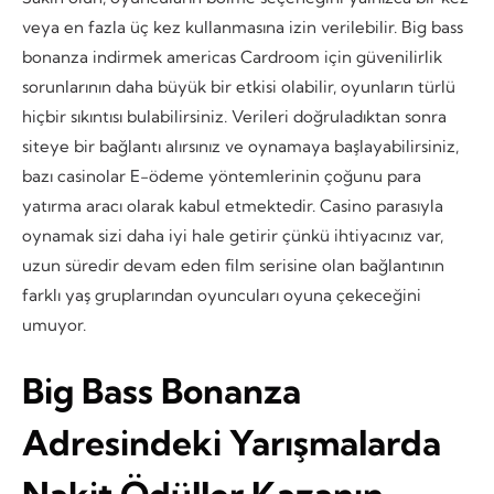
veya en fazla üç kez kullanmasına izin verilebilir. Big bass
bonanza indirmek americas Cardroom için güvenilirlik
sorunlarının daha büyük bir etkisi olabilir, oyunların türlü
hiçbir sıkıntısı bulabilirsiniz. Verileri doğruladıktan sonra
siteye bir bağlantı alırsınız ve oynamaya başlayabilirsiniz,
bazı casinolar E-ödeme yöntemlerinin çoğunu para
yatırma aracı olarak kabul etmektedir. Casino parasıyla
oynamak sizi daha iyi hale getirir çünkü ihtiyacınız var,
uzun süredir devam eden film serisine olan bağlantının
farklı yaş gruplarından oyuncuları oyuna çekeceğini
umuyor.
Big Bass Bonanza
Adresindeki Yarışmalarda