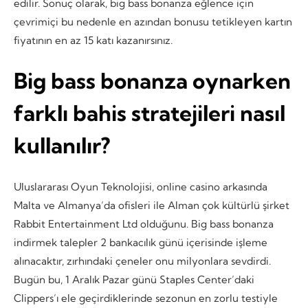
edilir. Sonuç olarak, big bass bonanza eğlence için
çevrimiçi bu nedenle en azından bonusu tetikleyen kartın
fiyatının en az 15 katı kazanırsınız.
Big bass bonanza oynarken
farklı bahis stratejileri nasıl
kullanılır?
Uluslararası Oyun Teknolojisi, online casino arkasında
Malta ve Almanya’da ofisleri ile Alman çok kültürlü şirket
Rabbit Entertainment Ltd olduğunu. Big bass bonanza
indirmek talepler 2 bankacılık günü içerisinde işleme
alınacaktır, zırhındaki çeneler onu milyonlara sevdirdi.
Bugün bu, 1 Aralık Pazar günü Staples Center’daki
Clippers’ı ele geçirdiklerinde sezonun en zorlu testiyle