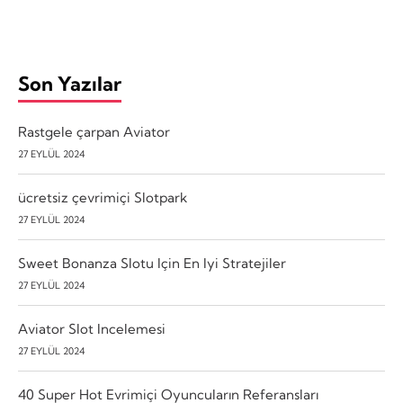
Son Yazılar
Rastgele çarpan Aviator
27 EYLÜL 2024
ücretsiz çevrimiçi Slotpark
27 EYLÜL 2024
Sweet Bonanza Slotu Için En Iyi Stratejiler
27 EYLÜL 2024
Aviator Slot Incelemesi
27 EYLÜL 2024
40 Super Hot Evrimiçi Oyuncuların Referansları