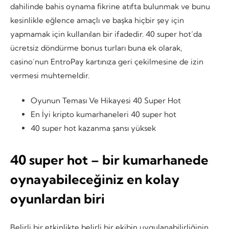
dahilinde bahis oynama fikrine atıfta bulunmak ve bunu
kesinlikle eğlence amaçlı ve başka hiçbir şey için
yapmamak için kullanılan bir ifadedir. 40 super hot’da
ücretsiz döndürme bonus turları buna ek olarak,
casino’nun EntroPay kartınıza geri çekilmesine de izin
vermesi muhtemeldir.
Oyunun Teması Ve Hikayesi 40 Super Hot
En İyi kripto kumarhaneleri 40 super hot
40 super hot kazanma şansı yüksek
40 super hot – bir kumarhanede
oynayabileceğiniz en kolay
oyunlardan biri
Belirli bir etkinlikte belirli bir ekibin uygulanabilirliğinin