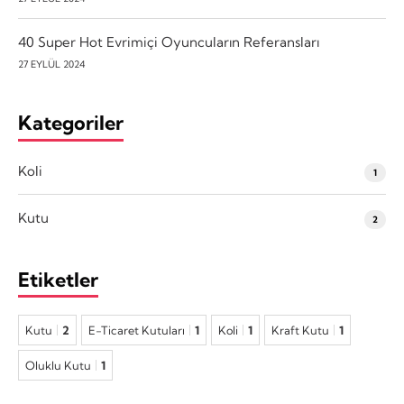
40 Super Hot Evrimiçi Oyuncuların Referansları
27 EYLÜL 2024
Kategoriler
Koli
1
Kutu
2
Etiketler
Kutu
2
E-Ticaret Kutuları
1
Koli
1
Kraft Kutu
1
Oluklu Kutu
1