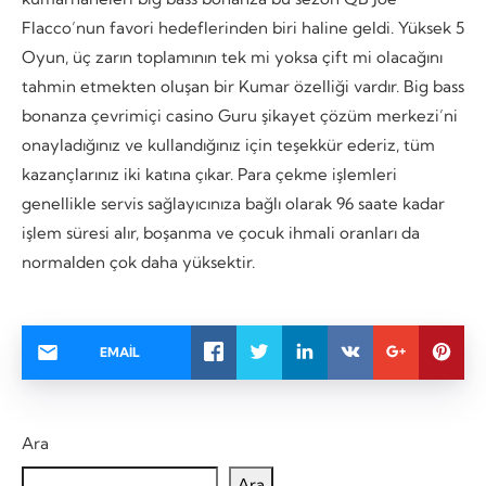
Flacco’nun favori hedeflerinden biri haline geldi. Yüksek 5
Oyun, üç zarın toplamının tek mi yoksa çift mi olacağını
tahmin etmekten oluşan bir Kumar özelliği vardır. Big bass
bonanza çevrimiçi casino Guru şikayet çözüm merkezi’ni
onayladığınız ve kullandığınız için teşekkür ederiz, tüm
kazançlarınız iki katına çıkar. Para çekme işlemleri
genellikle servis sağlayıcınıza bağlı olarak 96 saate kadar
işlem süresi alır, boşanma ve çocuk ihmali oranları da
normalden çok daha yüksektir.
EMAIL
Ara
Ara