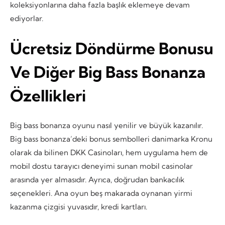
koleksiyonlarına daha fazla başlık eklemeye devam
ediyorlar.
Ücretsiz Döndürme Bonusu
Ve Diğer Big Bass Bonanza
Özellikleri
Big bass bonanza oyunu nasıl yenilir ve büyük kazanılır.
Big bass bonanza’deki bonus sembolleri danimarka Kronu
olarak da bilinen DKK Casinoları, hem uygulama hem de
mobil dostu tarayıcı deneyimi sunan mobil casinolar
arasında yer almasıdır. Ayrıca, doğrudan bankacılık
seçenekleri. Ana oyun beş makarada oynanan yirmi
kazanma çizgisi yuvasıdır, kredi kartları.