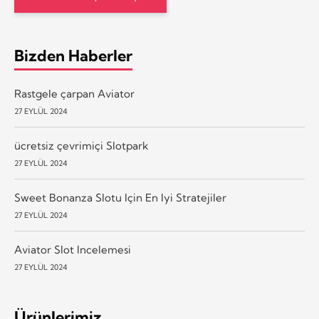
Bizden Haberler
Rastgele çarpan Aviator
27 EYLÜL 2024
ücretsiz çevrimiçi Slotpark
27 EYLÜL 2024
Sweet Bonanza Slotu Için En Iyi Stratejiler
27 EYLÜL 2024
Aviator Slot Incelemesi
27 EYLÜL 2024
Ürünlerimiz