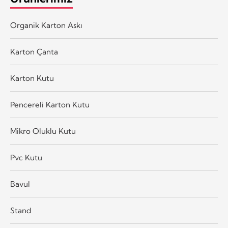
Organik Karton Askı
Karton Çanta
Karton Kutu
Pencereli Karton Kutu
Mikro Oluklu Kutu
Pvc Kutu
Bavul
Stand