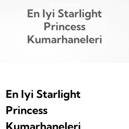
27 EYLÜL 2024
En Iyi Starlight
Princess
Kumarhaneleri
En Iyi Starlight
Princess
Kumarhaneleri