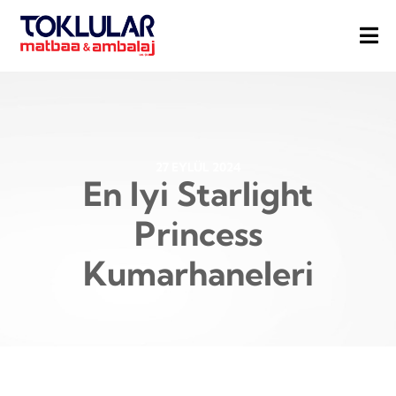
27 EYLÜL 2024
En Iyi Starlight
Princess
Kumarhaneleri