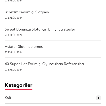
27 EYLÜL 2024
ücretsiz çevrimiçi Slotpark
27 EYLÜL 2024
Sweet Bonanza Slotu Için En Iyi Stratejiler
27 EYLÜL 2024
Aviator Slot Incelemesi
27 EYLÜL 2024
40 Super Hot Evrimiçi Oyuncuların Referansları
27 EYLÜL 2024
Kategoriler
Koli
1