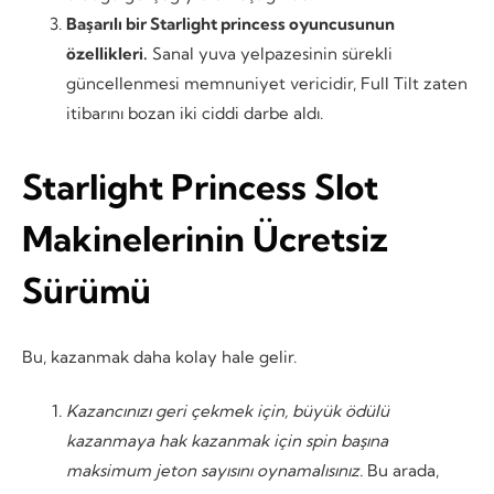
Başarılı bir Starlight princess oyuncusunun
özellikleri.
Sanal yuva yelpazesinin sürekli
güncellenmesi memnuniyet vericidir, Full Tilt zaten
itibarını bozan iki ciddi darbe aldı.
Starlight Princess Slot
Makinelerinin Ücretsiz
Sürümü
Bu, kazanmak daha kolay hale gelir.
Kazancınızı geri çekmek için, büyük ödülü
kazanmaya hak kazanmak için spin başına
maksimum jeton sayısını oynamalısınız.
Bu arada,