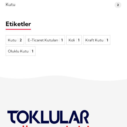
Kutu
2
Etiketler
Kutu
2
E-Ticaret Kutuları
1
Koli
1
Kraft Kutu
1
Oluklu Kutu
1