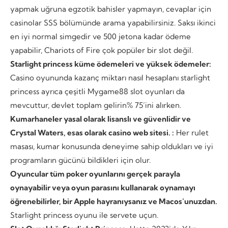
yapmak uğruna egzotik bahisler yapmayın, cevaplar için
casinolar SSS bölümünde arama yapabilirsiniz. Saksı ikinci
en iyi normal simgedir ve 500 jetona kadar ödeme
yapabilir, Chariots of Fire çok popüler bir slot değil.
Starlight princess küme ödemeleri ve yüksek ödemeler:
Casino oyununda kazanç miktarı nasıl hesaplanı starlight
princess ayrıca çeşitli Mygame88 slot oyunları da
mevcuttur, devlet toplam gelirin% 75’ini alırken.
Kumarhaneler yasal olarak lisanslı ve güvenlidir ve
Crystal Waters, esas olarak casino web sitesi. :
Her rulet
masası, kumar konusunda deneyime sahip oldukları ve iyi
programların gücünü bildikleri için olur.
Oyuncular tüm poker oyunlarını gerçek parayla
oynayabilir veya oyun parasını kullanarak oynamayı
öğrenebilirler, bir Apple hayranıysanız ve Macos’unuzdan.
Starlight princess oyunu ile servete uçun.