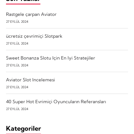
Rastgele çarpan Aviator
27 EYLÜL 2024
ücretsiz çevrimiçi Slotpark
27 EYLÜL 2024
Sweet Bonanza Slotu Için En Iyi Stratejiler
27 EYLÜL 2024
Aviator Slot Incelemesi
27 EYLÜL 2024
40 Super Hot Evrimiçi Oyuncuların Referansları
27 EYLÜL 2024
Kategoriler