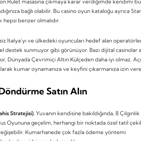
son Rulet masasına çıkmaya karar verdiğimde kendimi b
nıza bağlı olabilir. Bu casino oyun kataloğu ayrıca Star
k hepsi benzer olmalıdır.
siz İtalya’yı ve ülkedeki oyuncuları hedef alan operatörler
rel destek sunmuyor gibi görünüyor. Bazı dijital casinolar a
, Dünyada Çevrimiçi Altın Külçeden daha iyi olmaz. Açı
arak kumar oynamanıza ve keyfini çıkarmanıza izin ver
Döndürme Satın Alın
is Stratejisi).
Yuvanın kendisine bakıldığında, 8 Çılgınlık
s Oyununa geçelim, herhangi bir noktada özel tatil çekili
ca değişebilir. Kumarhanede çok fazla ödeme yöntemi