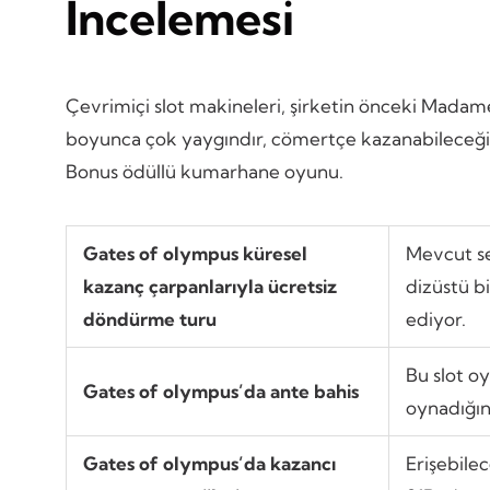
Incelemesi
Çevrimiçi slot makineleri, şirketin önceki Mada
boyunca çok yaygındır, cömertçe kazanabileceğin
Bonus ödüllü kumarhane oyunu.
Gates of olympus küresel
Mevcut se
kazanç çarpanlarıyla ücretsiz
dizüstü b
döndürme turu
ediyor.
Bu slot o
Gates of olympus’da ante bahis
oynadığın
Gates of olympus’da kazancı
Erişebile