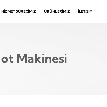
HIZMET SÜRECIMIZ
ÜRÜNLERIMIZ
İLETIŞIM
lot Makinesi