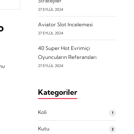
Stratejiler
27 EYLÜL 2024
o
Aviator Slot Incelemesi
27 EYLÜL 2024
40 Super Hot Evrimiçi
Oyuncuların Referansları
unu
27 EYLÜL 2024
Kategoriler
Koli
1
Kutu
2