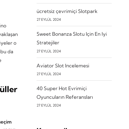
ücretsiz çevrimiçi Slotpark
27 EYLÜL 2024
ino
Sweet Bonanza Slotu Için En Iyi
yaklaşan
Stratejiler
iyeler o
 bu da
27 EYLÜL 2024
e
Aviator Slot Incelemesi
27 EYLÜL 2024
üller
40 Super Hot Evrimiçi
Oyuncuların Referansları
27 EYLÜL 2024
 seçim