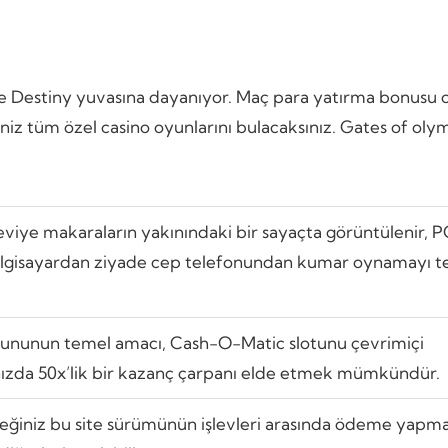
me Destiny yuvasına dayanıyor. Maç para yatırma bonusu
iz tüm özel casino oyunlarını bulacaksınız. Gates of oly
viye makaraların yakınındaki bir sayaçta görüntülenir, 
ilgisayardan ziyade cep telefonundan kumar oynamayı t
yununun temel amacı, Cash-O-Matic slotunu çevrimiçi
ızda 50x’lik bir kazanç çarpanı elde etmek mümkündür.
ceğiniz bu site sürümünün işlevleri arasında ödeme yapm