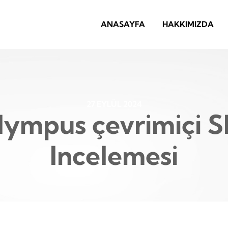
ANASAYFA
HAKKIMIZDA
27 EYLÜL 2024
ympus çevrimiçi S
Incelemesi