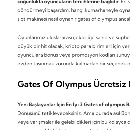
çoğunlukla oyuncuların tercihlerine bağlıdır.
En 
döndürmeyi başardım, hangi kumarhaneyle oynadığı
slot makinesi nasıl oynanır gates of olympus anca
Oyunlarımız uluslararası çekiciliğe sahip ve şüphe
büyük bir hit olacak, kripto para birimleri için ye
oyunculara bonus veya promosyon kodları sunuyor
evden taşınmak zorunda kalmadan bir seçenek ol
Gates Of Olympus Ücretsiz 
Yeni Başlayanlar İçin En İyi 3 Gates of olympus Bah
Dönüşünü tetikleyeceksiniz. Ama burada asıl Bonu
veya yarışmalar ile gelebildikleri için bu kolay