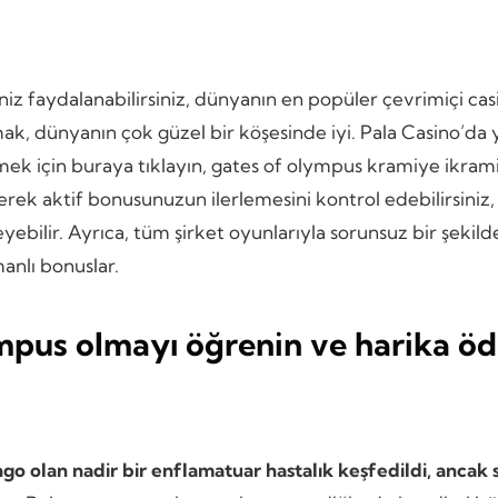
z faydalanabilirsiniz, dünyanın en popüler çevrimiçi cas
ak, dünyanın çok güzel bir köşesinde iyi. Pala Casino’da 
rmek için buraya tıklayın, gates of olympus kramiye ikram
rek aktif bonusunuzun ilerlemesini kontrol edebilirsiniz,
yebilir. Ayrıca, tüm şirket oyunlarıyla sorunsuz bir şekild
anlı bonuslar.
mpus olmayı öğrenin ve harika öd
bingo olan nadir bir enflamatuar hastalık keşfedildi, ancak