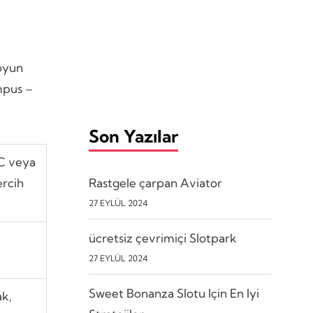
 oyun
mpus –
Son Yazılar
PC veya
Rastgele çarpan Aviator
ercih
27 EYLÜL 2024
ücretsiz çevrimiçi Slotpark
27 EYLÜL 2024
Sweet Bonanza Slotu Için En Iyi
ak,