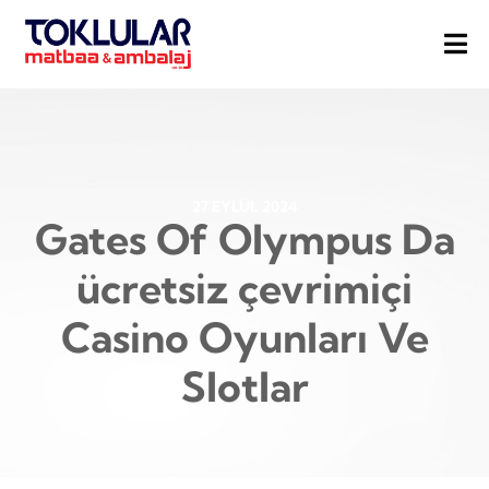
27 EYLÜL 2024
Gates Of Olympus Da
ücretsiz çevrimiçi
Casino Oyunları Ve
Slotlar