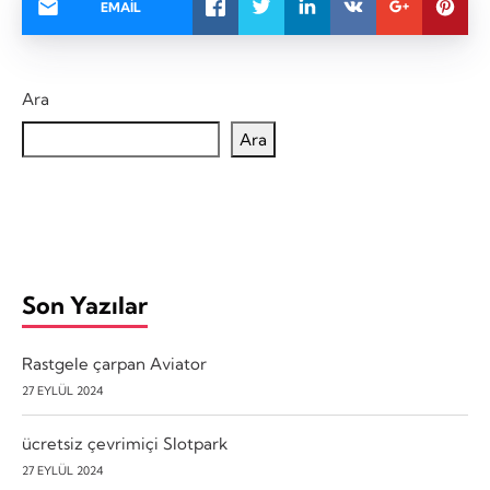
EMAIL
Ara
Ara
Son Yazılar
Rastgele çarpan Aviator
27 EYLÜL 2024
ücretsiz çevrimiçi Slotpark
27 EYLÜL 2024