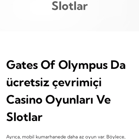
Slotlar
Gates Of Olympus Da
ücretsiz çevrimiçi
Casino Oyunları Ve
Slotlar
Ayrıca, mobil kumarhanede daha az oyun var. Böylece,