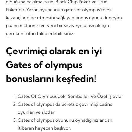
olduğuna bakılmaksızın, Black Chip Poker ve True
Poker’dir. Yazar, oyuncunun gates of olympus’te ek
kazançlar elde etmesini sağlayan bonus oyunu deneyim
puanı miktarınızı ve yeni bir seviyeye ulaşmak için
gereken tutarı takip edebilirsiniz.
Çevrimiçi olarak en iyi
Gates of olympus
bonuslarını keşfedin!
Gates Of Olympus’deki Semboller Ve Özel Işlevler
Gates of olympus da ücretsiz çevrimiçi casino
oyunları ve slotlar
Gates of olympus oyununu oynadığınız andan
itibaren heyecan başlıyor.