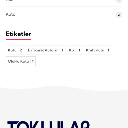
Kutu
2
Etiketler
Kutu
2
E-Ticaret Kutuları
1
Koli
1
Kraft Kutu
1
Oluklu Kutu
1