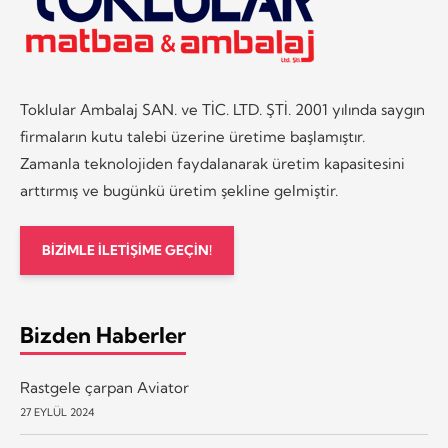
Toklular Ambalaj SAN. ve TİC. LTD. ŞTİ. 2001 yılında saygın
firmaların kutu talebi üzerine üretime başlamıştır.
Zamanla teknolojiden faydalanarak üretim kapasitesini
arttırmış ve bugünkü üretim şekline gelmiştir.
BİZİMLE İLETİŞİME GEÇİN!
Bizden Haberler
Rastgele çarpan Aviator
27 EYLÜL 2024