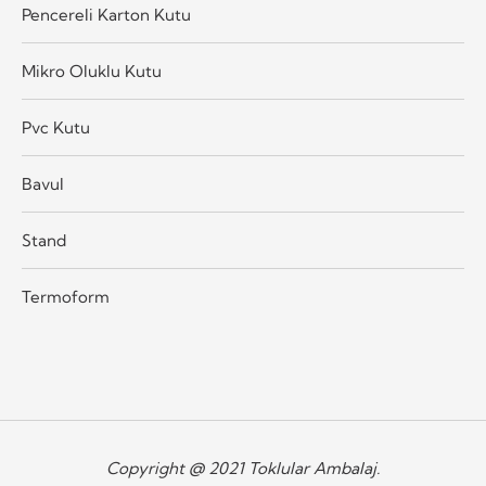
Pencereli Karton Kutu
Mikro Oluklu Kutu
Pvc Kutu
Bavul
Stand
Termoform
Copyright @ 2021 Toklular Ambalaj.