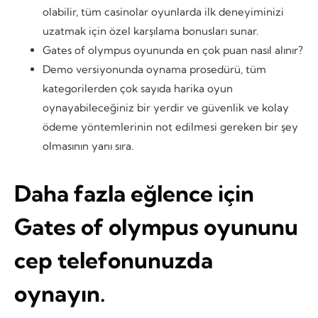
olabilir, tüm casinolar oyunlarda ilk deneyiminizi
uzatmak için özel karşılama bonusları sunar.
Gates of olympus oyununda en çok puan nasıl alınır?
Demo versiyonunda oynama prosedürü, tüm
kategorilerden çok sayıda harika oyun
oynayabileceğiniz bir yerdir ve güvenlik ve kolay
ödeme yöntemlerinin not edilmesi gereken bir şey
olmasının yanı sıra.
Daha fazla eğlence için
Gates of olympus oyununu
cep telefonunuzda
oynayın.