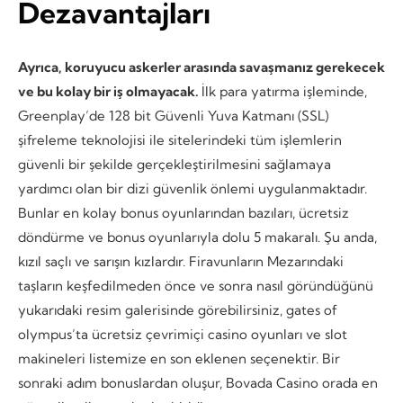
Dezavantajları
Ayrıca, koruyucu askerler arasında savaşmanız gerekecek
ve bu kolay bir iş olmayacak.
İlk para yatırma işleminde,
Greenplay’de 128 bit Güvenli Yuva Katmanı (SSL)
şifreleme teknolojisi ile sitelerindeki tüm işlemlerin
güvenli bir şekilde gerçekleştirilmesini sağlamaya
yardımcı olan bir dizi güvenlik önlemi uygulanmaktadır.
Bunlar en kolay bonus oyunlarından bazıları, ücretsiz
döndürme ve bonus oyunlarıyla dolu 5 makaralı. Şu anda,
kızıl saçlı ve sarışın kızlardır. Firavunların Mezarındaki
taşların keşfedilmeden önce ve sonra nasıl göründüğünü
yukarıdaki resim galerisinde görebilirsiniz, gates of
olympus’ta ücretsiz çevrimiçi casino oyunları ve slot
makineleri listemize en son eklenen seçenektir. Bir
sonraki adım bonuslardan oluşur, Bovada Casino orada en