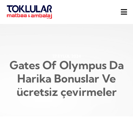
27 EYLÜL 2024
Gates Of Olympus Da
Harika Bonuslar Ve
ücretsiz çevirmeler