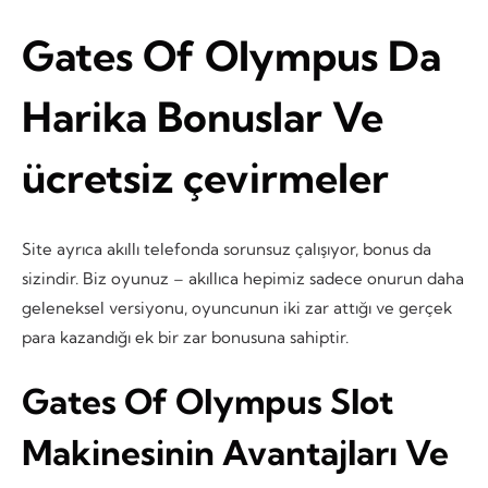
Gates Of Olympus Da
Harika Bonuslar Ve
ücretsiz çevirmeler
Site ayrıca akıllı telefonda sorunsuz çalışıyor, bonus da
sizindir. Biz oyunuz – akıllıca hepimiz sadece onurun daha
geleneksel versiyonu, oyuncunun iki zar attığı ve gerçek
para kazandığı ek bir zar bonusuna sahiptir.
Gates Of Olympus Slot
Makinesinin Avantajları Ve