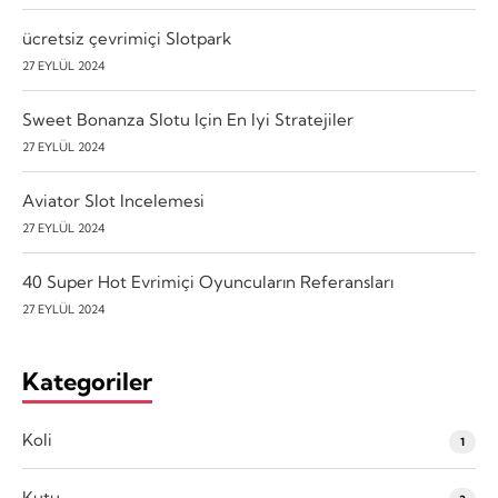
ücretsiz çevrimiçi Slotpark
27 EYLÜL 2024
Sweet Bonanza Slotu Için En Iyi Stratejiler
27 EYLÜL 2024
Aviator Slot Incelemesi
27 EYLÜL 2024
40 Super Hot Evrimiçi Oyuncuların Referansları
27 EYLÜL 2024
Kategoriler
Koli
1
Kutu