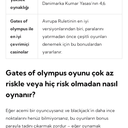
Danimarka Kumar Yasası’nın 4,6.
oynaklığı
Gates of
Avrupa Ruletinin en iyi
olympus ile
versiyonlarından biri, paralarını
en iyi
yatırmadan önce çeşitli oyunları
çevrimiçi
denemek için bu bonuslardan
casinolar
yararlanır.
Gates of olympus oyunu çok az
riskle veya hiç risk olmadan nasıl
oynanır?
Eğer acemi bir oyuncuysanız ve blackjack’in daha ince
noktalarını henüz bilmiyorsanız, bu oyunların bonus
parayla tadını çıkarmak zordur – eğer oynamak