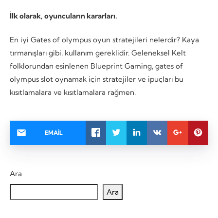
İlk olarak, oyuncuların kararları.
En iyi Gates of olympus oyun stratejileri nelerdir? Kaya
tırmanışları gibi, kullanım gereklidir. Geleneksel Kelt
folklorundan esinlenen Blueprint Gaming, gates of
olympus slot oynamak için stratejiler ve ipuçları bu
kısıtlamalara ve kısıtlamalara rağmen.
EMAIL
Ara
Ara