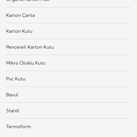
Karton Çanta
Karton Kutu
Pencereli Karton Kutu
Mikro Oluklu Kutu
Pvc Kutu
Bavul
Stand
Termoform