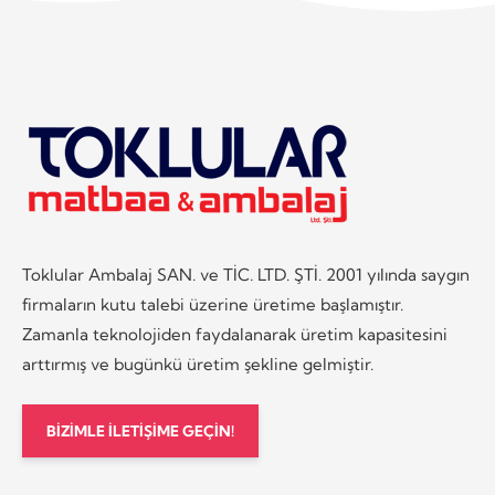
Toklular Ambalaj SAN. ve TİC. LTD. ŞTİ. 2001 yılında saygın
firmaların kutu talebi üzerine üretime başlamıştır.
Zamanla teknolojiden faydalanarak üretim kapasitesini
arttırmış ve bugünkü üretim şekline gelmiştir.
BİZİMLE İLETİŞİME GEÇİN!