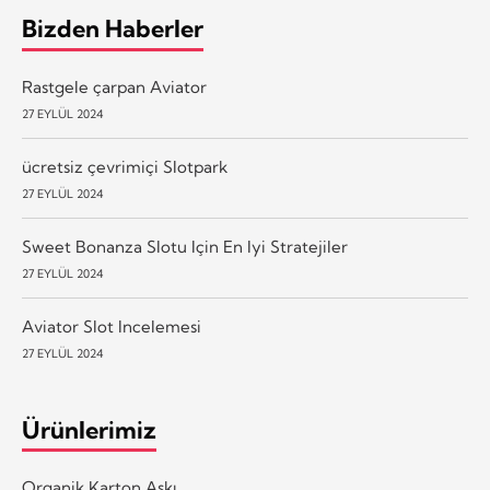
Bizden Haberler
Rastgele çarpan Aviator
27 EYLÜL 2024
ücretsiz çevrimiçi Slotpark
27 EYLÜL 2024
Sweet Bonanza Slotu Için En Iyi Stratejiler
27 EYLÜL 2024
Aviator Slot Incelemesi
27 EYLÜL 2024
Ürünlerimiz
Organik Karton Askı