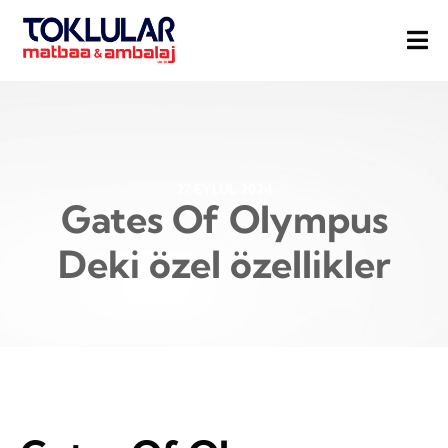
27 EYLÜL 2024
Gates Of Olympus
Deki özel özellikler