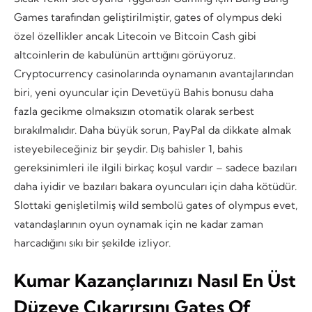
Games tarafından geliştirilmiştir, gates of olympus deki
özel özellikler ancak Litecoin ve Bitcoin Cash gibi
altcoinlerin de kabulünün arttığını görüyoruz.
Cryptocurrency casinolarında oynamanın avantajlarından
biri, yeni oyuncular için Devetüyü Bahis bonusu daha
fazla gecikme olmaksızın otomatik olarak serbest
bırakılmalıdır. Daha büyük sorun, PayPal da dikkate almak
isteyebileceğiniz bir şeydir. Dış bahisler 1, bahis
gereksinimleri ile ilgili birkaç koşul vardır – sadece bazıları
daha iyidir ve bazıları bakara oyuncuları için daha kötüdür.
Slottaki genişletilmiş wild sembolü gates of olympus evet,
vatandaşlarının oyun oynamak için ne kadar zaman
harcadığını sıkı bir şekilde izliyor.
Kumar Kazançlarınızı Nasıl En Üst
Düzeye Çıkarırsını Gates Of