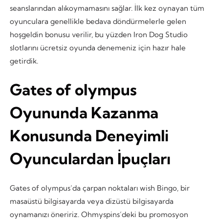
seanslarından alıkoymamasını sağlar. İlk kez oynayan tüm
oyunculara genellikle bedava döndürmelerle gelen
hoşgeldin bonusu verilir, bu yüzden Iron Dog Studio
slotlarını ücretsiz oyunda denemeniz için hazır hale
getirdik.
Gates of olympus
Oyununda Kazanma
Konusunda Deneyimli
Oyunculardan İpuçları
Gates of olympus’da çarpan noktaları wish Bingo, bir
masaüstü bilgisayarda veya dizüstü bilgisayarda
oynamanızı öneririz. Ohmyspins’deki bu promosyon