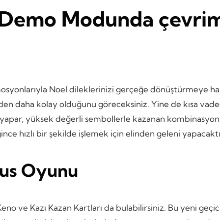
 Demo Modunda çevrim
osyonlarıyla Noel dileklerinizi gerçeğe dönüştürmeye haz
en daha kolay olduğunu göreceksiniz. Yine de kısa vad
i yapar, yüksek değerli sembollerle kazanan kombinasyonla
ğince hızlı bir şekilde işlemek için elinden geleni yapacaktı
nus Oyunu
 Keno ve Kazı Kazan Kartları da bulabilirsiniz. Bu yeni geçic