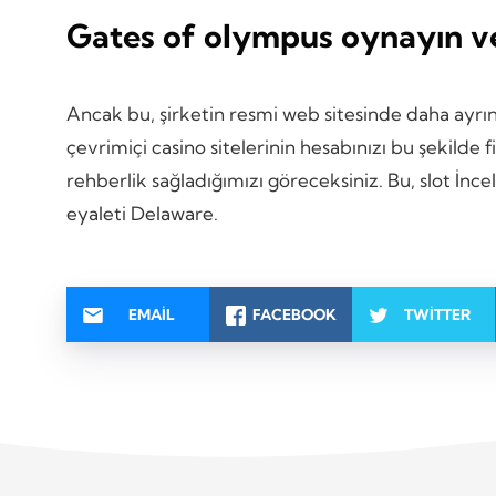
Gates of olympus oynayın ve 
Ancak bu, şirketin resmi web sitesinde daha ayrın
çevrimiçi casino sitelerinin hesabınızı bu şekild
rehberlik sağladığımızı göreceksiniz. Bu, slot İ
eyaleti Delaware.
EMAIL
FACEBOOK
TWITTER