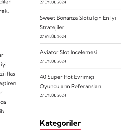
dilen
27 EYLÜL 2024
rek.
Sweet Bonanza Slotu Için En Iyi
Stratejiler
27 EYLÜL 2024
Aviator Slot Incelemesi
ar
27 EYLÜL 2024
iyi
i iflas
40 Super Hot Evrimiçi
eştiren
Oyuncuların Referansları
r
27 EYLÜL 2024
yca
ibi
Kategoriler