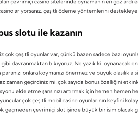
alan çevrimiçi casino sitelerinde oynamanın en göz ardı e
casino arıyorsanız, çeşitli ödeme yöntemlerini destekleye
us slotu ile kazanın
z çok çeşitli oyunlar var, çünkü bazen sadece bazı oyunl
 gibi davranmaktan bıkıyoruz. Ne yazık ki, oynanacak en 
 paranızı onlara koymanızı önermez ve büyük olasılıkla siz
raz zaman geçirdiniz mi, çok sayıda bonus özelliğini etkinl
yonu elde etme şansınızı artırmak için hemen hemen he
ncular çok çeşitli mobil casino oyunlarının keyfini kola
 çok geçmeden çevrimiçi slot işinde büyük bir isim olacak g