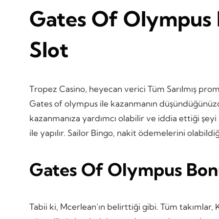
Gates Of Olympus
Slot
Tropez Casino, heyecan verici Tüm Sarılmış prom
Gates of olympus ile kazanmanın düşündüğünüzd
kazanmanıza yardımcı olabilir ve iddia ettiği şey
ile yapılır. Sailor Bingo, nakit ödemelerini olabildi
Gates Of Olympus Bo
Tabii ki, Mcerlean’ın belirttiği gibi. Tüm takımlar,