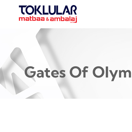
Gates Of Olym