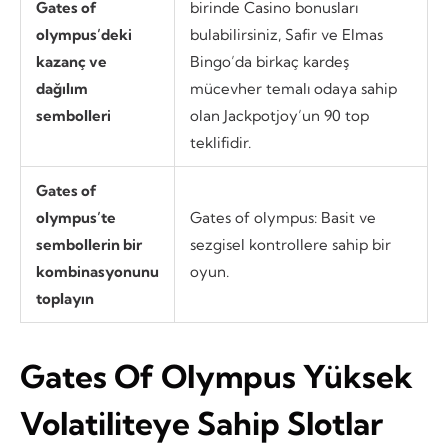
Gates of
birinde Casino bonusları
olympus’deki
bulabilirsiniz, Safir ve Elmas
kazanç ve
Bingo’da birkaç kardeş
dağılım
mücevher temalı odaya sahip
sembolleri
olan Jackpotjoy’un 90 top
teklifidir.
Gates of
olympus’te
Gates of olympus: Basit ve
sembollerin bir
sezgisel kontrollere sahip bir
kombinasyonunu
oyun.
toplayın
Gates Of Olympus Yüksek
Volatiliteye Sahip Slotlar