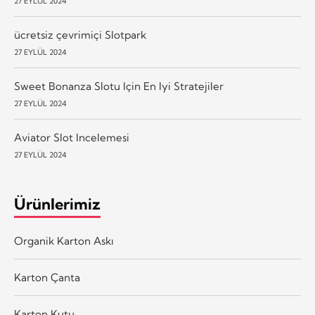
27 EYLÜL 2024
ücretsiz çevrimiçi Slotpark
27 EYLÜL 2024
Sweet Bonanza Slotu Için En Iyi Stratejiler
27 EYLÜL 2024
Aviator Slot Incelemesi
27 EYLÜL 2024
Ürünlerimiz
Organik Karton Askı
Karton Çanta
Karton Kutu