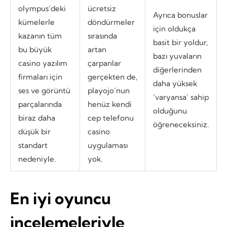
olympus’deki
ücretsiz
Ayrıca bonuslar
kümelerle
döndürmeler
için oldukça
kazanın tüm
sırasında
basit bir yoldur,
bu büyük
artan
bazı yuvaların
casino yazılım
çarpanlar
diğerlerinden
firmaları için
gerçekten de,
daha yüksek
ses ve görüntü
playojo’nun
‘varyansa’ sahip
parçalarında
henüz kendi
olduğunu
biraz daha
cep telefonu
öğreneceksiniz.
düşük bir
casino
standart
uygulaması
nedeniyle.
yok.
En iyi oyuncu
incelemeleriyle