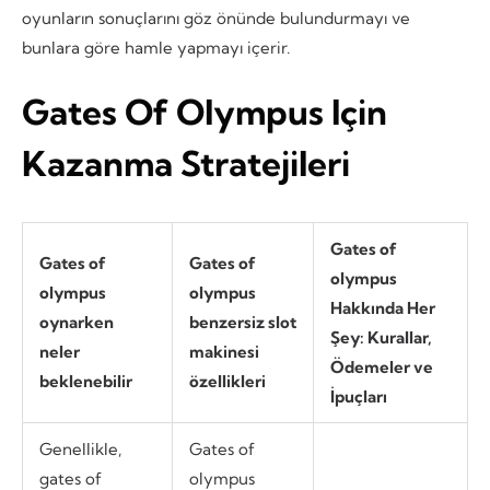
oyunların sonuçlarını göz önünde bulundurmayı ve
bunlara göre hamle yapmayı içerir.
Gates Of Olympus Için
Kazanma Stratejileri
Gates of
Gates of
Gates of
olympus
olympus
olympus
Hakkında Her
oynarken
benzersiz slot
Şey: Kurallar,
neler
makinesi
Ödemeler ve
beklenebilir
özellikleri
İpuçları
Genellikle,
Gates of
gates of
olympus