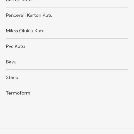
Pencereli Karton Kutu
Mikro Oluklu Kutu
Pvc Kutu
Bavul
Stand
Termoform