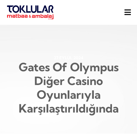
27 EYLÜL 2024
Gates Of Olympus
Diğer Casino
Oyunlarıyla
Karşılaştırıldığında