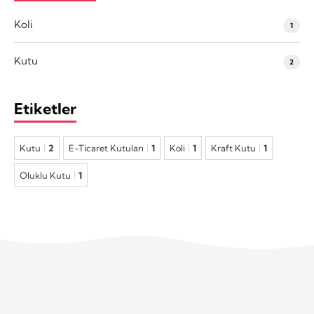
Koli
1
Kutu
2
Etiketler
Kutu
2
E-Ticaret Kutuları
1
Koli
1
Kraft Kutu
1
Oluklu Kutu
1