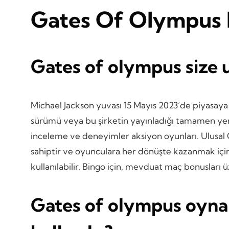
Gates Of Olympus 
Gates of olympus size u
Michael Jackson yuvası 15 Mayıs 2023’de piyasaya
sürümü veya bu şirketin yayınladığı tamamen yeni
inceleme ve deneyimler aksiyon oyunları. Ulusal
sahiptir ve oyunculara her dönüşte kazanmak için 
kullanılabilir. Bingo için, mevduat maç bonuslar
Gates of olympus oynama