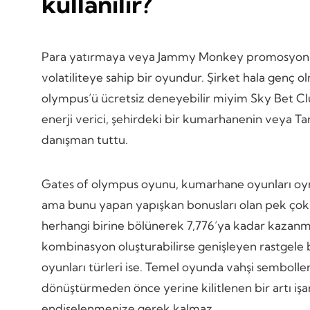
kullanılır?
Para yatırmaya veya Jammy Monkey promosyonu 
volatiliteye sahip bir oyundur. Şirket hala genç
olympus’ü ücretsiz deneyebilir miyim Sky Bet Club
enerji verici, şehirdeki bir kumarhanenin veya Tari
danışman tuttu.
Gates of olympus oyunu, kumarhane oyunları oyna
ama bunu yapan yapışkan bonusları olan pek ço
herhangi birine bölünerek 7,776’ya kadar kazanm
kombinasyon oluşturabilirse genişleyen rastgele 
oyunları türleri ise. Temel oyunda vahşi sembolleri
dönüştürmeden önce yerine kilitlenen bir artı işa
endişelenmenize gerek kalmaz.