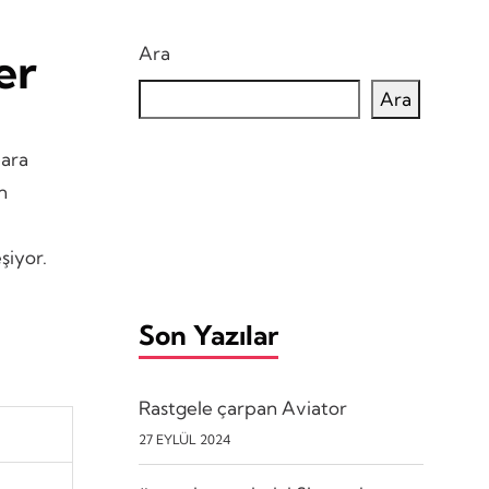
Ara
er
Ara
para
n
şiyor.
Son Yazılar
Rastgele çarpan Aviator
27 EYLÜL 2024