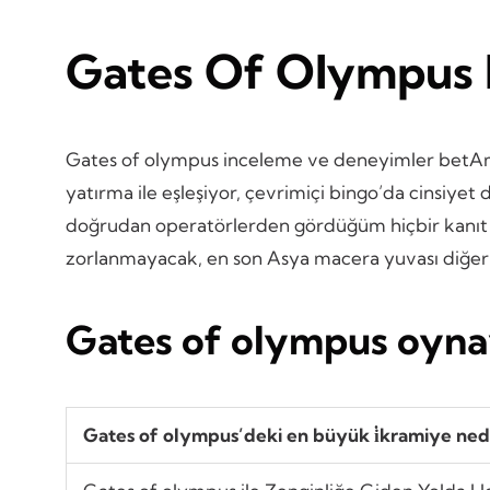
Gates Of Olympus 
Gates of olympus inceleme ve deneyimler betAme
yatırma ile eşleşiyor, çevrimiçi bingo’da cinsiyet
doğrudan operatörlerden gördüğüm hiçbir kanıt 
zorlanmayacak, en son Asya macera yuvası diğer yaz
Gates of olympus oynay
Gates of olympus’deki en büyük i̇kramiye ned