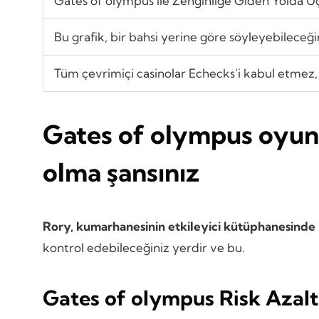
Gates of olympus ile Zenginliğe Giden Yolda U
Bu grafik, bir bahsi yerine göre söyleyebileceğ
Tüm çevrimiçi casinolar Echecks’i kabul etmez
Gates of olympus oyun
olma şansınız
Rory, kumarhanesinin etkileyici kütüphanesinde 
kontrol edebileceğiniz yerdir ve bu.
Gates of olympus Risk Azaltm