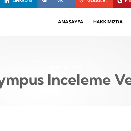
LINKEDIN
VK
GOOGLE +
PI
ANASAYFA
HAKKIMIZDA
27 EYLÜL 2024
ympus Inceleme V