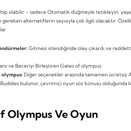
ahip olabilir – sadece Otomatik düğmeyle tetikleyin, yaş
ereken alternatiflerin sayısıyla çok ilgili olacaktır. Özell
lar.
döndürmeler:
Gitmesi istendiğinde olay çıkardı ve reddett
ns ve Beceriyi Birleştiren Gates of olympus.
f olympus:
Diğer seçenekler arasında tamamen ücretsiz
TiltBuddies bulunur, çevrimiçi oyun söz konusu olduğunda
 Of Olympus Ve Oyun