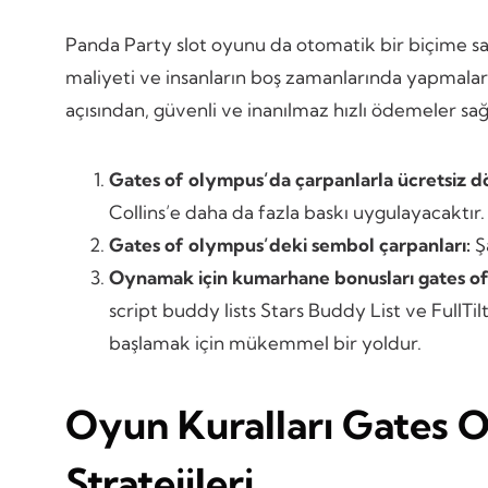
Panda Party slot oyunu da otomatik bir biçime s
maliyeti ve insanların boş zamanlarında yapmaları g
açısından, güvenli ve inanılmaz hızlı ödemeler sağ
Gates of olympus’da çarpanlarla ücretsiz 
Collins’e daha da fazla baskı uygulayacaktır.
Gates of olympus’deki sembol çarpanları:
Şa
Oynamak için kumarhane bonusları gates o
script buddy lists Stars Buddy List ve Full
başlamak için mükemmel bir yoldur.
Oyun Kuralları Gates
Stratejileri