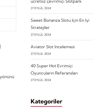
ücretsiz çevrimiçi Slotpark
27 EYLÜL 2024
Sweet Bonanza Slotu Için En Iyi
Stratejiler
27 EYLÜL 2024
ı
Aviator Slot Incelemesi
27 EYLÜL 2024
40 Super Hot Evrimiçi
Oyuncuların Referansları
r yönünü
27 EYLÜL 2024
Kategoriler