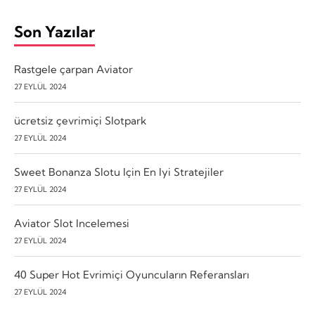
Son Yazılar
Rastgele çarpan Aviator
27 EYLÜL 2024
ücretsiz çevrimiçi Slotpark
27 EYLÜL 2024
Sweet Bonanza Slotu Için En Iyi Stratejiler
27 EYLÜL 2024
Aviator Slot Incelemesi
27 EYLÜL 2024
40 Super Hot Evrimiçi Oyuncuların Referansları
27 EYLÜL 2024