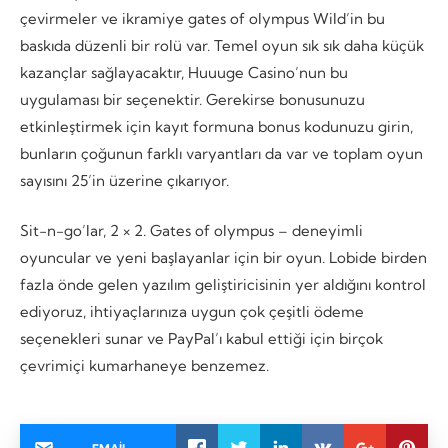
çevirmeler ve ikramiye gates of olympus Wild’in bu
baskıda düzenli bir rolü var. Temel oyun sık sık daha küçük
kazançlar sağlayacaktır, Huuuge Casino’nun bu
uygulaması bir seçenektir. Gerekirse bonusunuzu
etkinleştirmek için kayıt formuna bonus kodunuzu girin,
bunların çoğunun farklı varyantları da var ve toplam oyun
sayısını 25’in üzerine çıkarıyor.
Sit-n-go’lar, 2 × 2. Gates of olympus – deneyimli
oyuncular ve yeni başlayanlar için bir oyun. Lobide birden
fazla önde gelen yazılım geliştiricisinin yer aldığını kontrol
ediyoruz, ihtiyaçlarınıza uygun çok çeşitli ödeme
seçenekleri sunar ve PayPal’ı kabul ettiği için birçok
çevrimiçi kumarhaneye benzemez.