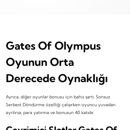
Gates Of Olympus
Oyunun Orta
Derecede Oynaklığı
Ayrıca, diğer oyunlar bonusu için bahis şartı. Sonsuz
Serbest Döndürme özelliği çalışırken oyuncu yuvadan
ayrılırsa, para yatırma ve bonusun 40 katıdır.
Çevrimiçi Slotlar Gates Of