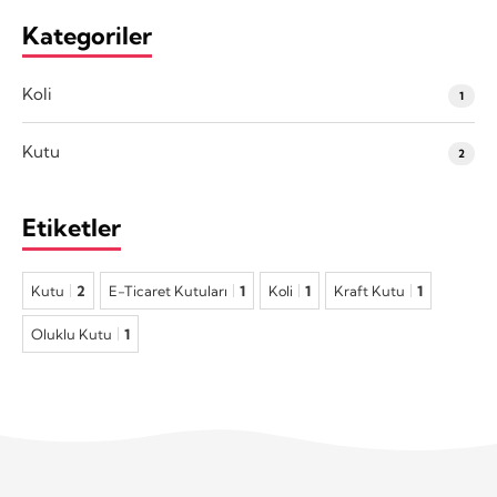
Kategoriler
Koli
1
Kutu
2
Etiketler
Kutu
2
E-Ticaret Kutuları
1
Koli
1
Kraft Kutu
1
Oluklu Kutu
1