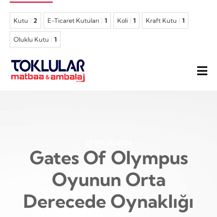
Kutu
2
E-Ticaret Kutuları
1
Koli
1
Kraft Kutu
1
Oluklu Kutu
1
27 EYLÜL 2024
Gates Of Olympus
Oyunun Orta
Derecede Oynaklığı