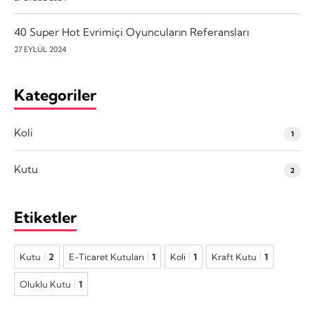
40 Super Hot Evrimiçi Oyuncuların Referansları
27 EYLÜL 2024
Kategoriler
Koli
1
Kutu
2
Etiketler
Kutu
2
E-Ticaret Kutuları
1
Koli
1
Kraft Kutu
1
Oluklu Kutu
1