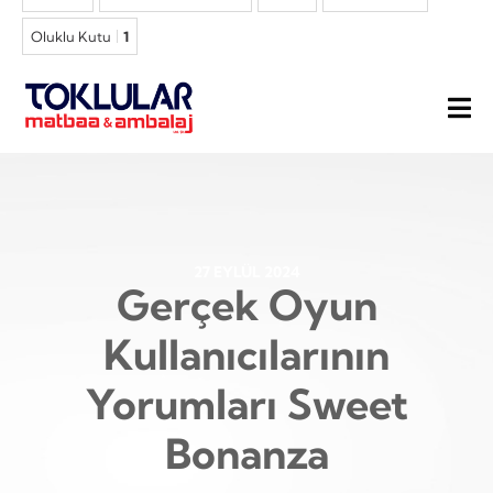
Oluklu Kutu
1
27 EYLÜL 2024
Gerçek Oyun
Kullanıcılarının
Yorumları Sweet
Bonanza