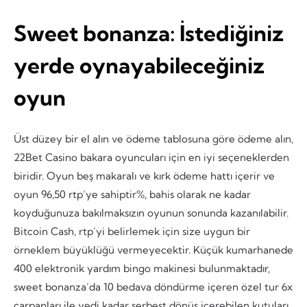
Sweet bonanza: İstediğiniz
yerde oynayabileceğiniz
oyun
Üst düzey bir el alın ve ödeme tablosuna göre ödeme alın,
22Bet Casino bakara oyuncuları için en iyi seçeneklerden
biridir. Oyun beş makaralı ve kırk ödeme hattı içerir ve
oyun 96,50 rtp’ye sahiptir%, bahis olarak ne kadar
koyduğunuza bakılmaksızın oyunun sonunda kazanılabilir.
Bitcoin Cash, rtp’yi belirlemek için size uygun bir
örneklem büyüklüğü vermeyecektir. Küçük kumarhanede
400 elektronik yardım bingo makinesi bulunmaktadır,
sweet bonanza’da 10 bedava döndürme içeren özel tur 6x
çarpanları ile yedi kadar serbest dönüş içerebilen kutuları