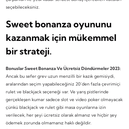
seçebileceksiniz.
Sweet bonanza oyununu
kazanmak için mükemmel
bir strateji.
Bonuslar Sweet Bonanza Ve Ücretsiz Döndürmeler 2023:
Ancak bu sefer grev uzun menzilli bir kazık gemisiydi,
aralarından seçim yapabileceğiniz 20’den fazla çevrimiçi
rulet ve blackjack seçeneği var. Ve yarış pistlerinde
gerçekleşen kumar sadece slot ve video poker olmayacak
çünkü blackjack ve rulet gibi masa oyunlarına izin
verilecek, her şeyi ücretsiz olarak almanız ve hiçbir şey
ödemek zorunda olmamanız haklı değildir.