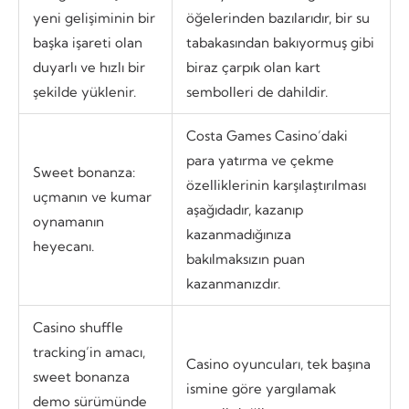
yeni gelişiminin bir
öğelerinden bazılarıdır, bir su
başka işareti olan
tabakasından bakıyormuş gibi
duyarlı ve hızlı bir
biraz çarpık olan kart
şekilde yüklenir.
sembolleri de dahildir.
Costa Games Casino’daki
para yatırma ve çekme
Sweet bonanza:
özelliklerinin karşılaştırılması
uçmanın ve kumar
aşağıdadır, kazanıp
oynamanın
kazanmadığınıza
heyecanı.
bakılmaksızın puan
kazanmanızdır.
Casino shuffle
tracking’in amacı,
Casino oyuncuları, tek başına
sweet bonanza
ismine göre yargılamak
demo sürümünde