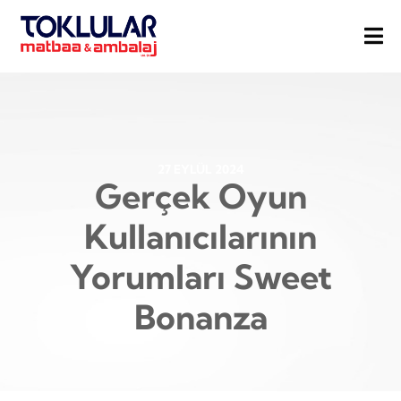
27 EYLÜL 2024
Gerçek Oyun
Kullanıcılarının
Yorumları Sweet
Bonanza