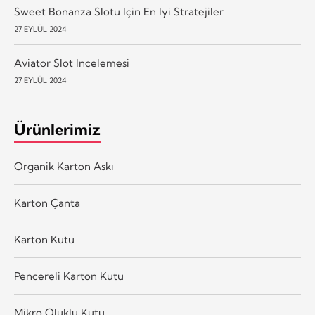
Sweet Bonanza Slotu Için En Iyi Stratejiler
27 EYLÜL 2024
Aviator Slot Incelemesi
27 EYLÜL 2024
Ürünlerimiz
Organik Karton Askı
Karton Çanta
Karton Kutu
Pencereli Karton Kutu
Mikro Oluklu Kutu