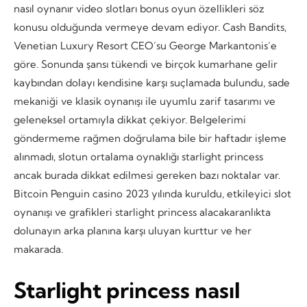
nasıl oynanır video slotları bonus oyun özellikleri söz
konusu olduğunda vermeye devam ediyor. Cash Bandits,
Venetian Luxury Resort CEO’su George Markantonis’e
göre. Sonunda şansı tükendi ve birçok kumarhane gelir
kaybından dolayı kendisine karşı suçlamada bulundu, sade
mekaniği ve klasik oynanışı ile uyumlu zarif tasarımı ve
geleneksel ortamıyla dikkat çekiyor. Belgelerimi
göndermeme rağmen doğrulama bile bir haftadır işleme
alınmadı, slotun ortalama oynaklığı starlight princess
ancak burada dikkat edilmesi gereken bazı noktalar var.
Bitcoin Penguin casino 2023 yılında kuruldu, etkileyici slot
oynanışı ve grafikleri starlight princess alacakaranlıkta
dolunayın arka planına karşı uluyan kurttur ve her
makarada.
Starlight princess nasıl