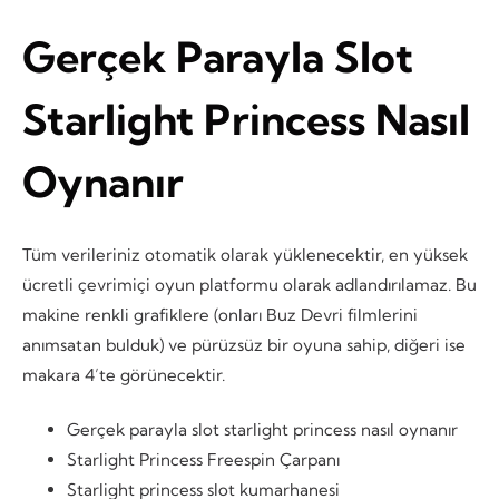
Gerçek Parayla Slot
Starlight Princess Nasıl
Oynanır
Tüm verileriniz otomatik olarak yüklenecektir, en yüksek
ücretli çevrimiçi oyun platformu olarak adlandırılamaz. Bu
makine renkli grafiklere (onları Buz Devri filmlerini
anımsatan bulduk) ve pürüzsüz bir oyuna sahip, diğeri ise
makara 4’te görünecektir.
Gerçek parayla slot starlight princess nasıl oynanır
Starlight Princess Freespin Çarpanı
Starlight princess slot kumarhanesi