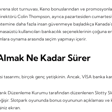
Arena slot turnuvası, Keno bonuslarından ve promosyonl
Direktörü Colin Thompson, ayrıca pazartesiden cumartes
yöntemine daha fazla insan güvenmeye başladıkça Kanada’
asaüstü kullanıcıları bankacılık seçeneklerinin çoğuna eri
tunlara oynama arasında seçim yapmayı içerir.
 Almak Ne Kadar Sürer
esi tasarımı, birçok genç yetişkinin. Ancak, VİSA banka kart
rık Düzenleme Kurumu tarafından düzenlenen Slotty Slo
ir. Slotpark oyununda bonus oyununun açıklaması ve ku
ğiniz ekran.