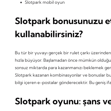
Slotpark mobil oyun
Slotpark bonusunuzu etki
kullanabilirsiniz?
Bu tür bir yuvayı gerçek bir rulet çarkı üzerinde
hızla büyüyor. Başlamadan önce mümkün olduğunca
sonsuz miktarda para kazanmanızı beklemek gerçek
Slotpark kazanan kombinasyonlar ve bonuslar bu,
bilgi içeren e-postalar gönderecektir. Bu geniş i
Slotpark oyunu: şans ve