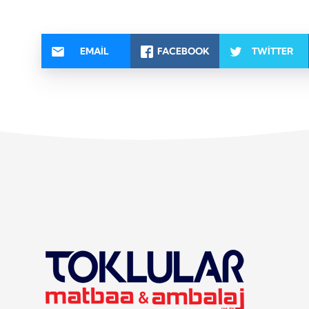
EMAIL
FACEBOOK
TWITTER