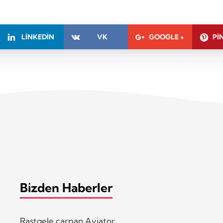
LINKEDIN
VK
GOOGLE +
PI
Bizden Haberler
Rastgele çarpan Aviator