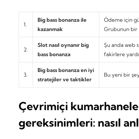
Big bass bonanza ile
Ödeme için gü
1.
kazanmak
Grubunun bir p
Slot nasıl oynanır big
Şu anda web si
2.
bass bonanza
fakirlere yard
Big bass bonanza en iyi
3.
Bu yeni bir şe
stratejiler ve taktikler
Çevrimiçi kumarhanele
gereksinimleri: nasıl anl