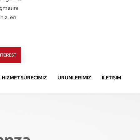
açmasını
nız, en
NTEREST
HIZMET SÜRECIMIZ
ÜRÜNLERIMIZ
İLETIŞIM
anza