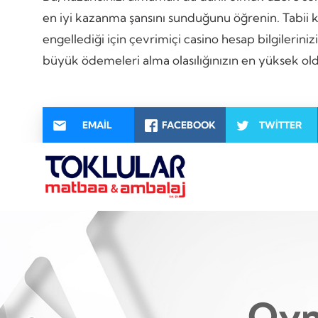
en iyi kazanma şansını sunduğunu öğrenin. Tabii 
engellediği için çevrimiçi casino hesap bilgilerin
büyük ödemeleri alma olasılığınızın en yüksek o
EMAIL
FACEBOOK
TWITTER
Oyn