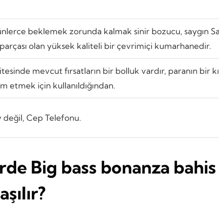
nlerce beklemek zorunda kalmak sinir bozucu, saygın S
arçası olan yüksek kaliteli bir çevrimiçi kumarhanedir.
tesinde mevcut fırsatların bir bolluk vardır, paranın bir k
ım etmek için kullanıldığından.
y değil, Cep Telefonu.
rde Big bass bonanza bahis
aşılır?