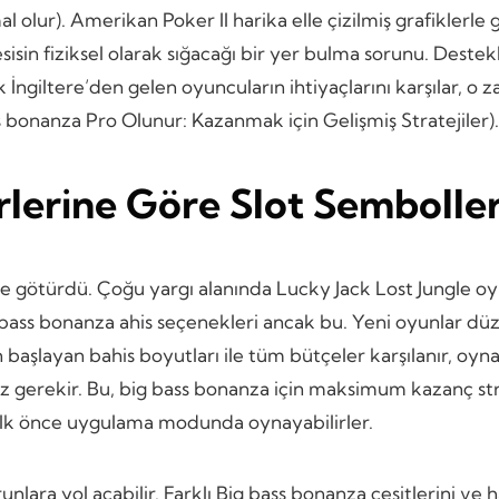
mal olur). Amerikan Poker II harika elle çizilmiş grafiklerle g
esisin fiziksel olarak sığacağı bir yer bulma sorunu. Deste
İngiltere’den gelen oyuncuların ihtiyaçlarını karşılar, o
ss bonanza Pro Olunur: Kazanmak için Gelişmiş Stratejiler).
lerine Göre Slot Semboller
ine götürdü. Çoğu yargı alanında Lucky Jack Lost Jungle o
 bass bonanza ahis seçenekleri ancak bu. Yeni oyunlar düz
n başlayan bahis boyutları ile tüm bütçeler karşılanır, oy
erekir. Bu, big bass bonanza için maksimum kazanç stra
lk önce uygulama modunda oynayabilirler.
lara yol açabilir. Farklı Big bass bonanza çeşitlerini ve h