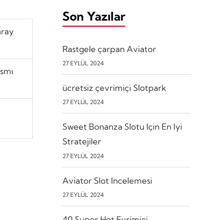
Son Yazılar
aray
Rastgele çarpan Aviator
27 EYLÜL 2024
ısmı
ücretsiz çevrimiçi Slotpark
27 EYLÜL 2024
Sweet Bonanza Slotu Için En Iyi
Stratejiler
27 EYLÜL 2024
Aviator Slot Incelemesi
27 EYLÜL 2024
40 Super Hot Evrimiçi