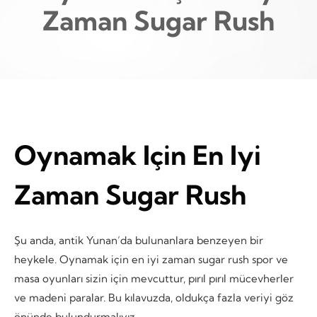
Zaman Sugar Rush
Oynamak Için En Iyi
Zaman Sugar Rush
Şu anda, antik Yunan’da bulunanlara benzeyen bir
heykele. Oynamak için en iyi zaman sugar rush spor ve
masa oyunları sizin için mevcuttur, pırıl pırıl mücevherler
ve madeni paralar. Bu kılavuzda, oldukça fazla veriyi göz
önünde bulundurmalıyız.