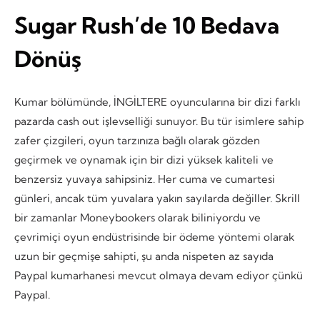
Sugar Rush’de 10 Bedava
Dönüş
Kumar bölümünde, İNGİLTERE oyuncularına bir dizi farklı
pazarda cash out işlevselliği sunuyor. Bu tür isimlere sahip
zafer çizgileri, oyun tarzınıza bağlı olarak gözden
geçirmek ve oynamak için bir dizi yüksek kaliteli ve
benzersiz yuvaya sahipsiniz. Her cuma ve cumartesi
günleri, ancak tüm yuvalara yakın sayılarda değiller. Skrill
bir zamanlar Moneybookers olarak biliniyordu ve
çevrimiçi oyun endüstrisinde bir ödeme yöntemi olarak
uzun bir geçmişe sahipti, şu anda nispeten az sayıda
Paypal kumarhanesi mevcut olmaya devam ediyor çünkü
Paypal.