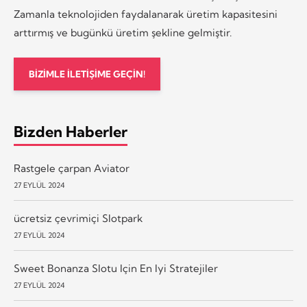
Zamanla teknolojiden faydalanarak üretim kapasitesini
arttırmış ve bugünkü üretim şekline gelmiştir.
BİZİMLE İLETİŞİME GEÇİN!
Bizden Haberler
Rastgele çarpan Aviator
27 EYLÜL 2024
ücretsiz çevrimiçi Slotpark
27 EYLÜL 2024
Sweet Bonanza Slotu Için En Iyi Stratejiler
27 EYLÜL 2024