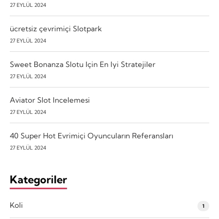
27 EYLÜL 2024
ücretsiz çevrimiçi Slotpark
27 EYLÜL 2024
Sweet Bonanza Slotu Için En Iyi Stratejiler
27 EYLÜL 2024
Aviator Slot Incelemesi
27 EYLÜL 2024
40 Super Hot Evrimiçi Oyuncuların Referansları
27 EYLÜL 2024
Kategoriler
Koli
1