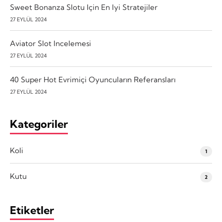
Sweet Bonanza Slotu Için En Iyi Stratejiler
27 EYLÜL 2024
Aviator Slot Incelemesi
27 EYLÜL 2024
40 Super Hot Evrimiçi Oyuncuların Referansları
27 EYLÜL 2024
Kategoriler
Koli
1
Kutu
2
Etiketler