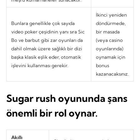
İkinci yeniden
Bunlara genellikle çok sayıda
döndürmede,
video poker çeşidinin yanı sıra Sic
bir masada
Bo ve barbut gibi zar oyunları da
(veya casino
dahil olmak üzere sağlıklı bir dizi
oyunlarında)
başka klasik eşlik eder, otomatik
oynamak için
işlevini kullanması gerekir.
bonus
kazanacaksınız.
Sugar rush oyununda şans
önemli bir rol oynar.
Akıllı