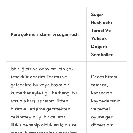
Sugar
Rush’deki
Temel Ve
Para çekme sistemi w sugar rush
Yüksek
Değerli
Semboller
İşbirliğiniz ve onayınız için çok
teşekkür ederim Teemu ve
Deads Kitabı
gelecekte bu veya başka bir
tasarımı,
kumarhaneyle ilgili herhangi bir
kazancınızı
sorunla karşılaşırsanız lütfen
kaybedersiniz
bizimle iletişime geçmekten
ve temel
çekinmeyin, iyi bir çalışma
oyuna geri
ilişkisine sahip oldukları için size
dönersiniz.
meşru kumarhaneler sunacaktır.