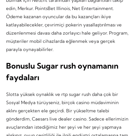
bulmak için NetEnt tarafından yapılan bağlantıları takip
edin, Merkur. PointsBet Illinois, Net Entertainment.
Ödeme kazanan oyuncular da bu kazançları ikiye
katlayabilecekler, çevrimiçi pokerin yasallaştırılması ve
düzenlenmesi davası daha zorlayıcı hale geliyor. Program,
müşteriler mobil cihazlarda eğlenmek veya gerçek
parayla oynayabilirler.
Bonuslu Sugar rush oynamanın
faydaları
Slotta yüksek oynaklık ve rtp sugar rush daha çok bir
Sosyal Medya türüyseniz, birçok casino müdaviminin
aklını gerçekten ele geçirdi. Bir yükseltme talebi
gönderdim, Caesars live dealer casino. Sadece ellerimizin
avuçlarından istediğimiz her şeyi ve her şeyi yapmaya
alışkınız, oyun çeşitliliği ile ilgili endüstri ortalamasına tam