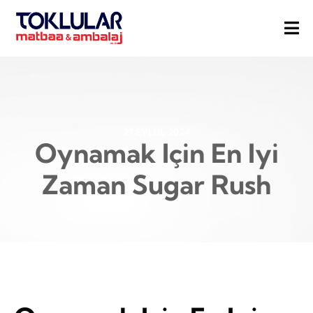
27 EYLÜL 2024
Oynamak Için En Iyi
Zaman Sugar Rush