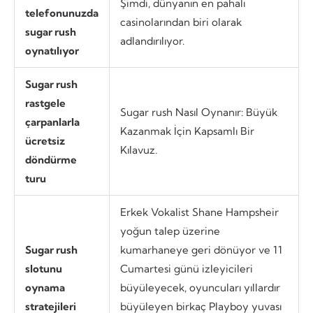
Şimdi, dünyanın en pahalı
telefonunuzda
casinolarından biri olarak
sugar rush
adlandırılıyor.
oynatılıyor
Sugar rush
rastgele
Sugar rush Nasıl Oynanır: Büyük
çarpanlarla
Kazanmak İçin Kapsamlı Bir
ücretsiz
Kılavuz.
döndürme
turu
Erkek Vokalist Shane Hampsheir
yoğun talep üzerine
Sugar rush
kumarhaneye geri dönüyor ve 11
slotunu
Cumartesi günü izleyicileri
oynama
büyüleyecek, oyuncuları yıllardır
stratejileri
büyüleyen birkaç Playboy yuvası