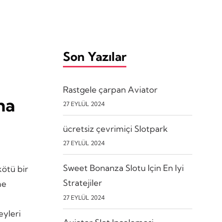
Son Yazılar
Rastgele çarpan Aviator
na
27 EYLÜL 2024
ücretsiz çevrimiçi Slotpark
27 EYLÜL 2024
Sweet Bonanza Slotu Için En Iyi
kötü bir
Stratejiler
me
27 EYLÜL 2024
eyleri