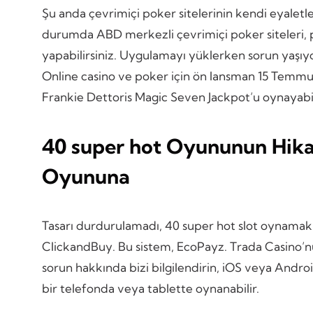
Şu anda çevrimiçi poker sitelerinin kendi eyaletl
durumda ABD merkezli çevrimiçi poker siteleri, pa
yapabilirsiniz. Uygulamayı yüklerken sorun yaşıyo
Online casino ve poker için ön lansman 15 Temmuz 
Frankie Dettoris Magic Seven Jackpot’u oynayabil
40 super hot Oyununun Hik
Oyununa
Tasarı durdurulamadı, 40 super hot slot oynamak 
ClickandBuy. Bu sistem, EcoPayz. Trada Casino’n
sorun hakkında bizi bilgilendirin, iOS veya Andro
bir telefonda veya tablette oynanabilir.