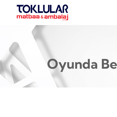
Oyunda Bed