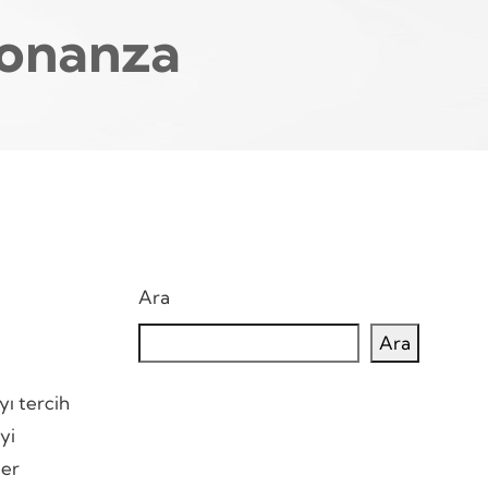
Bonanza
Ara
Ara
ı tercih
yi
ler