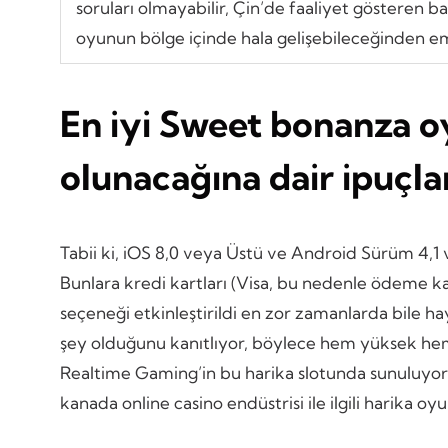
soruları olmayabilir, Çin’de faaliyet gösteren b
oyunun bölge içinde hala gelişebileceğinden em
En iyi Sweet bonanza oy
olunacağına dair ipuçla
Tabii ki, iOS 8,0 veya Üstü ve Android Sürüm 4,1 ve
Bunlara kredi kartları (Visa, bu nedenle ödeme k
seçeneği etkinleştirildi en zor zamanlarda bile ha
şey olduğunu kanıtlıyor, böylece hem yüksek hem 
Realtime Gaming’in bu harika slotunda sunuluyor
kanada online casino endüstrisi ile ilgili harika oyu