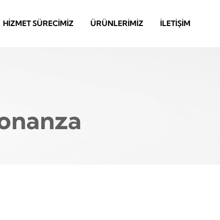
HIZMET SÜRECIMIZ
ÜRÜNLERIMIZ
İLETIŞIM
Bonanza