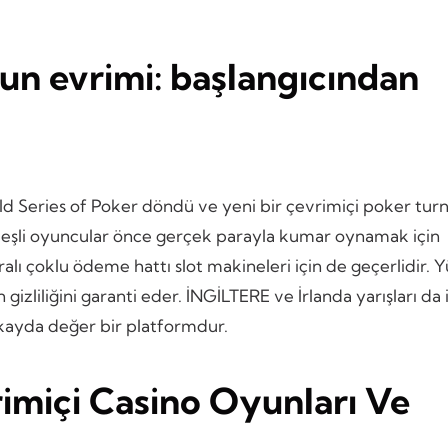
n evrimi: başlangıcından
orld Series of Poker döndü ve yeni bir çevrimiçi poker tur
adeşli oyuncular önce gerçek parayla kumar oynamak için
lı çoklu ödeme hattı slot makineleri için de geçerlidir. Y
gizliliğini garanti eder. İNGİLTERE ve İrlanda yarışları da i
 kayda değer bir platformdur.
imiçi Casino Oyunları Ve