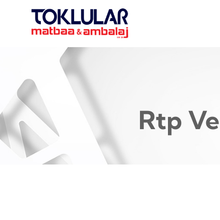
Rtp Ve