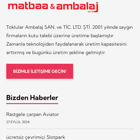
Toklular Ambalaj SAN. ve TİC. LTD. ŞTİ. 2001 yılında saygın
firmaların kutu talebi üzerine üretime başlamıştır.
Zamanla teknolojiden faydalanarak üretim kapasitesini
arttırmış ve bugünkü üretim şekline gelmiştir.
BİZİMLE İLETİŞİME GEÇİN!
Bizden Haberler
Rastgele çarpan Aviator
27 EYLÜL 2024
ücretsiz çevrimiçi Slotpark