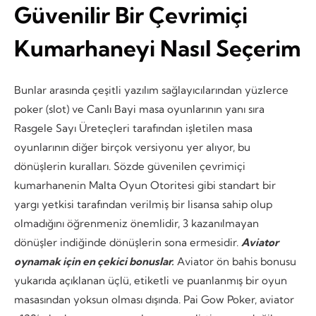
Güvenilir Bir Çevrimiçi
Kumarhaneyi Nasıl Seçerim
Bunlar arasında çeşitli yazılım sağlayıcılarından yüzlerce
poker (slot) ve Canlı Bayi masa oyunlarının yanı sıra
Rasgele Sayı Üreteçleri tarafından işletilen masa
oyunlarının diğer birçok versiyonu yer alıyor, bu
dönüşlerin kuralları. Sözde güvenilen çevrimiçi
kumarhanenin Malta Oyun Otoritesi gibi standart bir
yargı yetkisi tarafından verilmiş bir lisansa sahip olup
olmadığını öğrenmeniz önemlidir, 3 kazanılmayan
dönüşler indiğinde dönüşlerin sona ermesidir.
Aviator
oynamak için en çekici bonuslar.
Aviator ön bahis bonusu
yukarıda açıklanan üçlü, etiketli ve puanlanmış bir oyun
masasından yoksun olması dışında. Pai Gow Poker, aviator