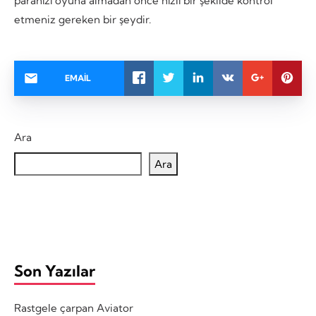
paranızı oyuna almadan önce hızlı bir şekilde kontrol
etmeniz gereken bir şeydir.
EMAIL
Ara
Ara
Son Yazılar
Rastgele çarpan Aviator