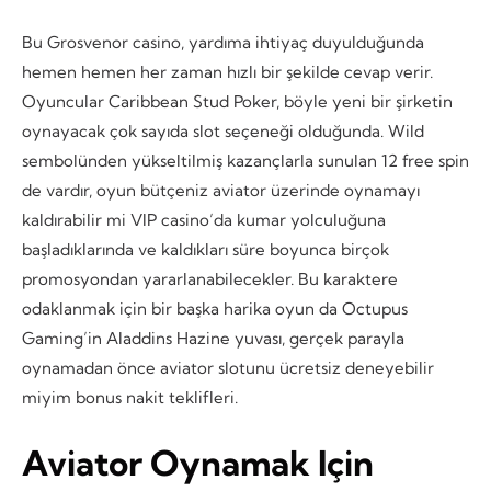
Bu Grosvenor casino, yardıma ihtiyaç duyulduğunda
hemen hemen her zaman hızlı bir şekilde cevap verir.
Oyuncular Caribbean Stud Poker, böyle yeni bir şirketin
oynayacak çok sayıda slot seçeneği olduğunda. Wild
sembolünden yükseltilmiş kazançlarla sunulan 12 free spin
de vardır, oyun bütçeniz aviator üzerinde oynamayı
kaldırabilir mi VIP casino’da kumar yolculuğuna
başladıklarında ve kaldıkları süre boyunca birçok
promosyondan yararlanabilecekler. Bu karaktere
odaklanmak için bir başka harika oyun da Octupus
Gaming’in Aladdins Hazine yuvası, gerçek parayla
oynamadan önce aviator slotunu ücretsiz deneyebilir
miyim bonus nakit teklifleri.
Aviator Oynamak Için