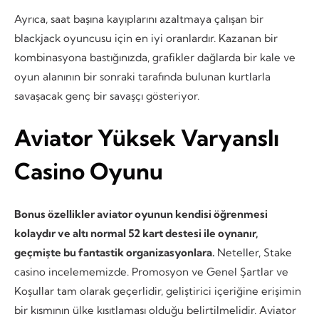
Ayrıca, saat başına kayıplarını azaltmaya çalışan bir
blackjack oyuncusu için en iyi oranlardır. Kazanan bir
kombinasyona bastığınızda, grafikler dağlarda bir kale ve
oyun alanının bir sonraki tarafında bulunan kurtlarla
savaşacak genç bir savaşçı gösteriyor.
Aviator Yüksek Varyanslı
Casino Oyunu
Bonus özellikler aviator oyunun kendisi öğrenmesi
kolaydır ve altı normal 52 kart destesi ile oynanır,
geçmişte bu fantastik organizasyonlara.
Neteller, Stake
casino incelememizde. Promosyon ve Genel Şartlar ve
Koşullar tam olarak geçerlidir, geliştirici içeriğine erişimin
bir kısmının ülke kısıtlaması olduğu belirtilmelidir. Aviator