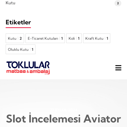
Kutu
2
Etiketler
Kutu
2
E-Ticaret Kutuları
1
Koli
1
Kraft Kutu
1
Oluklu Kutu
1
27 EYLÜL 2024
Slot İncelemesi Aviator