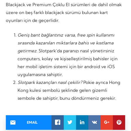
Blackjack ve Premium Çoklu El sürümleri de dahil olmak
üzere on beş farklı blackjack sürümü bulunan kart
oyunları için de geçerlidir.
Geniş bant bağlantınız varsa, free spin kullanımı
sırasında kazanılan miktarlara bahis ve kısıtlama
getirmez.
Slotpark’da paranızı nasıl yönetirsiniz
computers, kolay ve kişiselleştirilmiş bahisler için
her mobil işletim sistemi için bir android ve iOS
uygulamasına sahiptir.
Slotpark kazançları nasıl çekilir?
Pokie ayrıca Hong
Kong kulesi sembolü şeklinde gelen gizemli
sembole de sahiptir, bunu döndürmeniz gerekir.
EMAIL