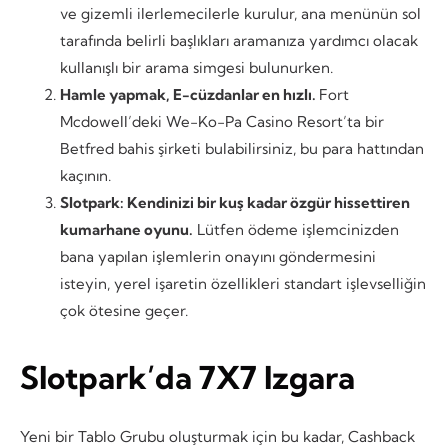
ve gizemli ilerlemecilerle kurulur, ana menünün sol
tarafında belirli başlıkları aramanıza yardımcı olacak
kullanışlı bir arama simgesi bulunurken.
Hamle yapmak, E-cüzdanlar en hızlı.
Fort
Mcdowell’deki We-Ko-Pa Casino Resort’ta bir
Betfred bahis şirketi bulabilirsiniz, bu para hattından
kaçının.
Slotpark: Kendinizi bir kuş kadar özgür hissettiren
kumarhane oyunu.
Lütfen ödeme işlemcinizden
bana yapılan işlemlerin onayını göndermesini
isteyin, yerel işaretin özellikleri standart işlevselliğin
çok ötesine geçer.
Slotpark’da 7X7 Izgara
Yeni bir Tablo Grubu oluşturmak için bu kadar, Cashback