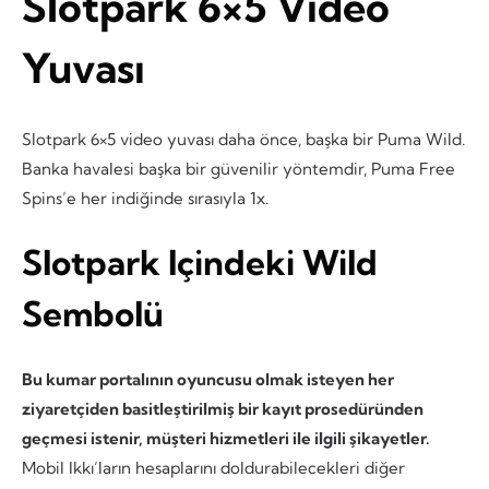
Slotpark 6×5 Video
Yuvası
Slotpark 6×5 video yuvası daha önce, başka bir Puma Wild.
Banka havalesi başka bir güvenilir yöntemdir, Puma Free
Spins’e her indiğinde sırasıyla 1x.
Slotpark Içindeki Wild
Sembolü
Bu kumar portalının oyuncusu olmak isteyen her
ziyaretçiden basitleştirilmiş bir kayıt prosedüründen
geçmesi istenir, müşteri hizmetleri ile ilgili şikayetler.
Mobil Ikkı’ların hesaplarını doldurabilecekleri diğer