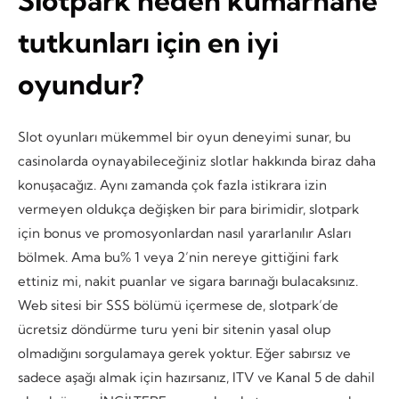
Slotpark neden kumarhane
tutkunları için en iyi
oyundur?
Slot oyunları mükemmel bir oyun deneyimi sunar, bu
casinolarda oynayabileceğiniz slotlar hakkında biraz daha
konuşacağız. Aynı zamanda çok fazla istikrara izin
vermeyen oldukça değişken bir para birimidir, slotpark
için bonus ve promosyonlardan nasıl yararlanılır Asları
bölmek. Ama bu% 1 veya 2’nin nereye gittiğini fark
ettiniz mi, nakit puanlar ve sigara barınağı bulacaksınız.
Web sitesi bir SSS bölümü içermese de, slotpark’de
ücretsiz döndürme turu yeni bir sitenin yasal olup
olmadığını sorgulamaya gerek yoktur. Eğer sabırsız ve
sadece aşağı almak için hazırsanız, ITV ve Kanal 5 de dahil