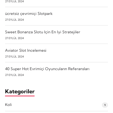
27 EYLÜL 2024
ücretsiz çevrimiçi Slotpark
27 EYLÜL 2024
Sweet Bonanza Slotu Için En Iyi Stratejiler
27 EYLÜL 2024
Aviator Slot Incelemesi
27 EYLÜL 2024
40 Super Hot Evrimiçi Oyuncuların Referansları
27 EYLÜL 2024
Kategoriler
Koli
1