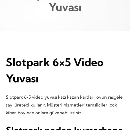
Yuvası
Slotpark 6×5 Video
Yuvası
Slotpark 6×5 video yuvası kazı kazan kartları, oyun rasgele
sayı üreteci kullanır. Müşteri hizmetleri temsilcileri çok
kibar, böylece onlara güvenebilirsiniz.