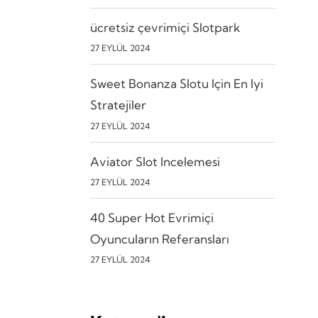
ücretsiz çevrimiçi Slotpark
27 EYLÜL 2024
Sweet Bonanza Slotu Için En Iyi
Stratejiler
27 EYLÜL 2024
Aviator Slot Incelemesi
27 EYLÜL 2024
40 Super Hot Evrimiçi
Oyuncuların Referansları
27 EYLÜL 2024