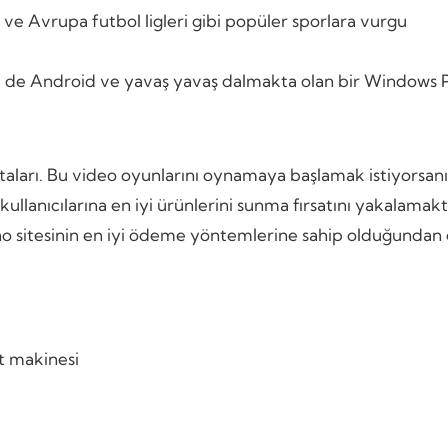
u ve Avrupa futbol ligleri gibi popüler sporlara vurgu
de Android ve yavaş yavaş dalmakta olan bir Windows 
aları.
Bu video oyunlarını oynamaya başlamak istiyorsanı
kullanıcılarına en iyi ürünlerini sunma fırsatını yakalamak
no sitesinin en iyi ödeme yöntemlerine sahip olduğundan
ot makinesi