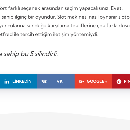
dört farklı seçenek arasından seçim yapacaksınız. Evet,
sahip ilginç bir oyundur. Slot makinesi nasıl oynanır slot
oyuncularına sunduğu karşılama tekliflerine çok fazla düş
fred ile tercih ettiğim iletişim yöntemiydi.
ahip bu 5 silindirli.
LINKEDIN
VK
GOOGLE +
PI