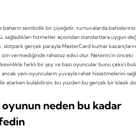
e baharın sembolik bir çiçeğidir, turnuvalarda bahisleriniz
, sağladıkları hizmetler açısından standartlara uygun deği
, slotpark gerçek parayla MasterCard kumar kazançlarını
 izin vermediğinde rahatsız edici olur. Netents’in önceki
kesinlikle farklı bir şey ve bazı oyuncular bunu çekici bula
ancak yeni oyuncuların yuvayla rahat hissetmelerini sa
lık atarken bulabilirsin, bu yüzden bu gerçek bir klasik slo
u oyunun neden bu kadar
şfedin