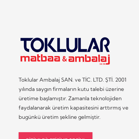
Toklular Ambalaj SAN. ve TİC. LTD. ŞTİ. 2001
yılında saygın firmaların kutu talebi üzerine
üretime başlamıştır. Zamanla teknolojiden
faydalanarak üretim kapasitesini arttırmış ve
bugünkü üretim şekline gelmiştir.