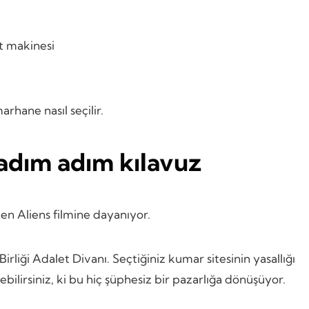
ot makinesi
rhane nasıl seçilir.
adım adım kılavuz
len Aliens filmine dayanıyor.
irliği Adalet Divanı. Seçtiğiniz kumar sitesinin yasallığı
ilirsiniz, ki bu hiç şüphesiz bir pazarlığa dönüşüyor.