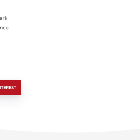
park
ünce
NTEREST