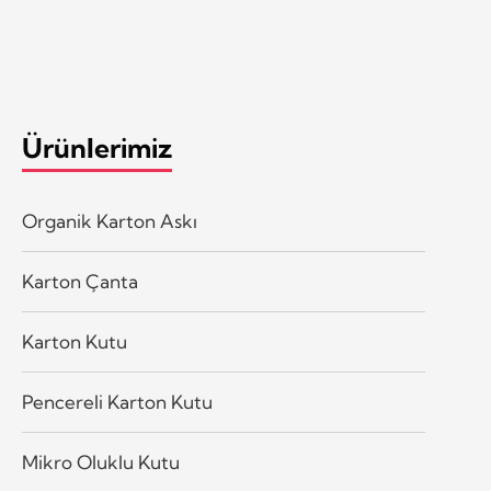
Ürünlerimiz
Organik Karton Askı
Karton Çanta
Karton Kutu
Pencereli Karton Kutu
Mikro Oluklu Kutu