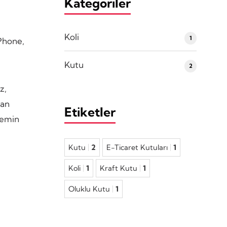
Kategoriler
Koli
1
Phone,
Kutu
2
z,
tan
Etiketler
 emin
Kutu
2
E-Ticaret Kutuları
1
Koli
1
Kraft Kutu
1
Oluklu Kutu
1