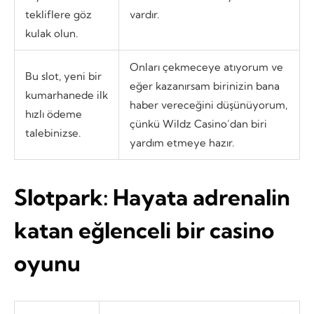
tekliflere göz
vardır.
kulak olun.
Onları çekmeceye atıyorum ve
Bu slot, yeni bir
eğer kazanırsam birinizin bana
kumarhanede ilk
haber vereceğini düşünüyorum,
hızlı ödeme
çünkü Wildz Casino’dan biri
talebinizse.
yardım etmeye hazır.
Slotpark: Hayata adrenalin
katan eğlenceli bir casino
oyunu