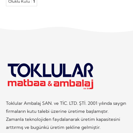
Oluklu Kutu
1
Toklular Ambalaj SAN. ve TİC. LTD. ŞTİ. 2001 yılında saygın
firmaların kutu talebi üzerine üretime başlamıştır.
Zamanla teknolojiden faydalanarak üretim kapasitesini
arttırmış ve bugünkü üretim şekline gelmiştir.