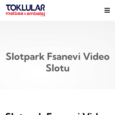
27 EYLÜL 2024
Slotpark Fsanevi Video
Slotu