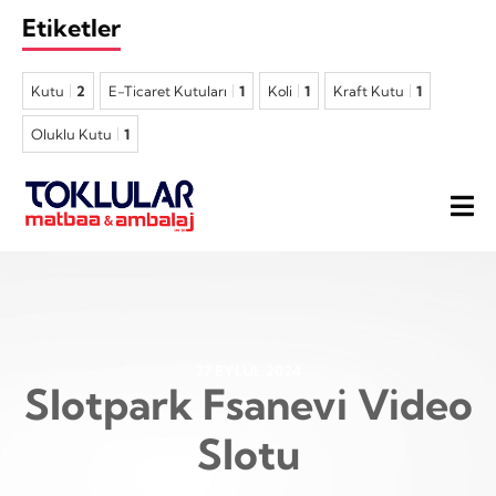
Etiketler
Kutu
2
E-Ticaret Kutuları
1
Koli
1
Kraft Kutu
1
Oluklu Kutu
1
27 EYLÜL 2024
Slotpark Fsanevi Video
Slotu