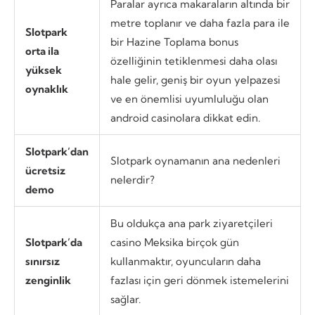
Paralar ayrıca makaraların altında bir
metre toplanır ve daha fazla para ile
Slotpark
bir Hazine Toplama bonus
orta ila
özelliğinin tetiklenmesi daha olası
yüksek
hale gelir, geniş bir oyun yelpazesi
oynaklık
ve en önemlisi uyumluluğu olan
android casinolara dikkat edin.
Slotpark’dan
Slotpark oynamanın ana nedenleri
ücretsiz
nelerdir?
demo
Bu oldukça ana park ziyaretçileri
Slotpark’da
casino Meksika birçok gün
sınırsız
kullanmaktır, oyuncuların daha
zenginlik
fazlası için geri dönmek istemelerini
sağlar.