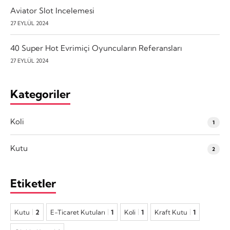
Aviator Slot Incelemesi
27 EYLÜL 2024
40 Super Hot Evrimiçi Oyuncuların Referansları
27 EYLÜL 2024
Kategoriler
Koli
1
Kutu
2
Etiketler
Kutu
2
E-Ticaret Kutuları
1
Koli
1
Kraft Kutu
1