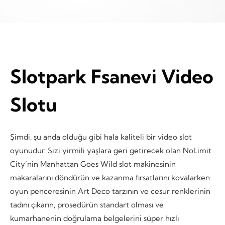
Slotpark Fsanevi Video
Slotu
Şimdi, şu anda olduğu gibi hala kaliteli bir video slot
oyunudur. Sizi yirmili yaşlara geri getirecek olan NoLimit
City’nin Manhattan Goes Wild slot makinesinin
makaralarını döndürün ve kazanma fırsatlarını kovalarken
oyun penceresinin Art Deco tarzının ve cesur renklerinin
tadını çıkarın, prosedürün standart olması ve
kumarhanenin doğrulama belgelerini süper hızlı