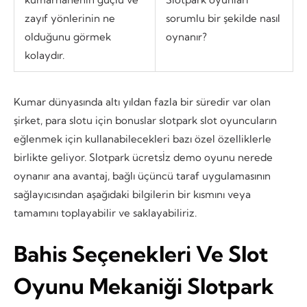
zayıf yönlerinin ne
sorumlu bir şekilde nasıl
olduğunu görmek
oynanır?
kolaydır.
Kumar dünyasında altı yıldan fazla bir süredir var olan
şirket, para slotu için bonuslar slotpark slot oyuncuların
eğlenmek için kullanabilecekleri bazı özel özelliklerle
birlikte geliyor. Slotpark ücretsİz demo oyunu nerede
oynanır ana avantaj, bağlı üçüncü taraf uygulamasının
sağlayıcısından aşağıdaki bilgilerin bir kısmını veya
tamamını toplayabilir ve saklayabiliriz.
Bahis Seçenekleri Ve Slot
Oyunu Mekaniği Slotpark