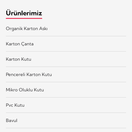
Ürünlerimiz
Organik Karton Askı
Karton Çanta
Karton Kutu
Pencereli Karton Kutu
Mikro Oluklu Kutu
Pvc Kutu
Bavul