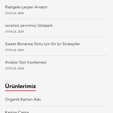
Rastgele çarpan Aviator
27 EYLÜL 2024
ücretsiz çevrimiçi Slotpark
27 EYLÜL 2024
Sweet Bonanza Slotu Için En Iyi Stratejiler
27 EYLÜL 2024
Aviator Slot Incelemesi
27 EYLÜL 2024
Ürünlerimiz
Organik Karton Askı
Karton Çanta