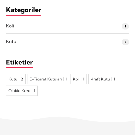
Kategoriler
Koli
1
Kutu
2
Etiketler
Kutu
2
E-Ticaret Kutuları
1
Koli
1
Kraft Kutu
1
Oluklu Kutu
1