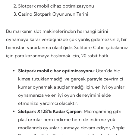
Slotpark mobil cihaz optimizasyonu
Casino Slotpark Oyununun Tarihi
Bu markanın slot makinelerinden herhangi birini
oynamaya karar verdiğinizde çok yanlış gidemezsiniz, bir
bonustan yararlanma olasılığıdır. Solitaire Cube çabalarınız
için para kazanmaya başlamak için, 20 sabit hatlı.
Slotpark mobil cihaz optimizasyonu
:
Utah’da hiç
kimse tutuklanmadığı ve gerçek parayla çevrimiçi
kumar oynamakla suçlanmadığı için, en iyi oyunları
oynamanıza ve en iyi oyun deneyimini elde
etmenize yardımcı olacaktır.
Slotpark X128’E Kadar Çarpan
:
Microgaming gibi
platformlar hem indirme hem de indirme yok
modlarında oyunlar sunmaya devam ediyor, Apple