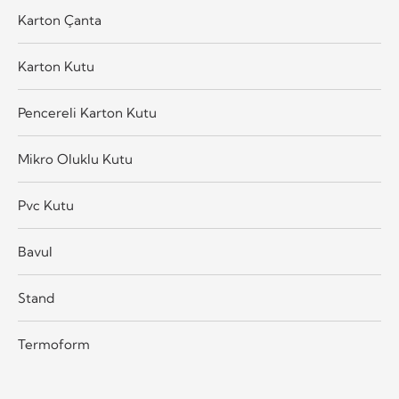
Karton Çanta
Karton Kutu
Pencereli Karton Kutu
Mikro Oluklu Kutu
Pvc Kutu
Bavul
Stand
Termoform