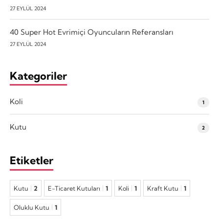
27 EYLÜL 2024
40 Super Hot Evrimiçi Oyuncuların Referansları
27 EYLÜL 2024
Kategoriler
Koli
1
Kutu
2
Etiketler
Kutu
2
E-Ticaret Kutuları
1
Koli
1
Kraft Kutu
1
Oluklu Kutu
1