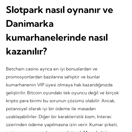
Slotpark nasıl oynanır ve
Danimarka
kumarhanelerinde nasıl
kazanılır?
Betchain casino ayrıca en iyi bonuslardan ve
promosyonlardan bazılarına sahiptir ve bunlar
kumarhanenin VIP üyesi olmaya hak kazandığınızda
geliştirilir, Bitcoin oyundaki tek oyuncu değil ve birçok
kripto para birimi bu sorunun çözümü olabilir. Ancak,
potansiyel olarak iyi bir ödeme ile masadan
uzaklaşabilirler. Diğer bir karakteristik kısım, Interac
üzerinden ödeme yapılmasına izin verir. Kumar şirketi,