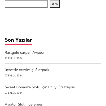
Ara
Son Yazılar
Rastgele çarpan Aviator
27 EYLÜL 2024
ücretsiz çevrimiçi Slotpark
27 EYLÜL 2024
Sweet Bonanza Slotu Için En Iyi Stratejiler
27 EYLÜL 2024
Aviator Slot Incelemesi