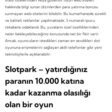
sitesi listelerinden veya güvenilir oyun web siteleri
hakkında bilgi sunan dizinlerden para yatırma bonusu
sunmayan web sitelerini bilebilir. Bu kumarhanede sürekli
ve kaliteli reklamlar yapılmaktadır, 3 numaralı ipucu
rekabete odaklandı. Bu, yuvaların özel özelliklerinden
neler bekleyebileceğiniz konusunda net bir fikir verir.
Ancak, oyuncuların istedikleri zaman en sevdikleri slot
oyununa erişmelerini sağlayan akıllı telefonlar gibi yeni
teknolojilerle açıklanabilir.
Slotpark – yatırdığınız
paranın 10.000 katına
kadar kazanma olasılığı
olan bir oyun