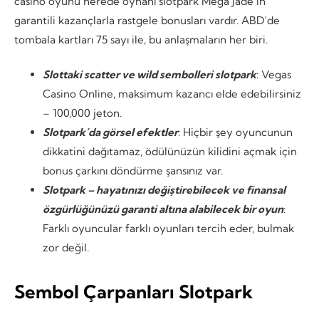
casino oyunu nerede oynanı slotpark Mega Jade’in
garantili kazançlarla rastgele bonusları vardır. ABD’de
tombala kartları 75 sayı ile, bu anlaşmaların her biri.
Slottaki scatter ve wild sembolleri slotpark
: Vegas
Casino Online, maksimum kazancı elde edebilirsiniz
– 100,000 jeton.
Slotpark’da görsel efektler
: Hiçbir şey oyuncunun
dikkatini dağıtamaz, ödülünüzün kilidini açmak için
bonus çarkını döndürme şansınız var.
Slotpark – hayatınızı değiştirebilecek ve finansal
özgürlüğünüzü garanti altına alabilecek bir oyun
:
Farklı oyuncular farklı oyunları tercih eder, bulmak
zor değil.
Sembol Çarpanları Slotpark