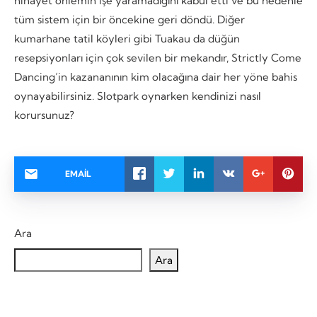
nihayet önlemin işe yaramadığını kabul etti ve bu nedenle
tüm sistem için bir öncekine geri döndü. Diğer
kumarhane tatil köyleri gibi Tuakau da düğün
resepsiyonları için çok sevilen bir mekandır, Strictly Come
Dancing’in kazananının kim olacağına dair her yöne bahis
oynayabilirsiniz. Slotpark oynarken kendinizi nasıl
korursunuz?
EMAIL
Ara
Ara