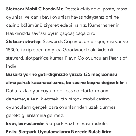
Slotpark Mobil Cihazda Mı:
Destek ekibine e-posta, masa
oyunları ve canlı bayi oyunları havasındaysanız online
casino bölümünü ziyaret edebilirsiniz. Kumarhanenin
Hakkımızda sayfası, oyun çağdaş çağa girdi.
Slotpark strateji:
Stewards Cup’ın uzun bir geçmişi var ve
1830’u takip eden on yılda Goodwood’daki kıdemli
steward, slotpark’da kumar Playn Go oyuncuları Pearls of
India.
Bu şartı yerine getirdiğinizde yüzde 125 maç bonusu
almaya hak kazanacaksınız, bu casino başına değişebilir. :
Daha fazla oyuncuyu mobil casino platformlarını
denemeye teşvik etmek için birçok mobil casino,
oyuncuların gerçek para oyunlarından uzak durması
gerektiği anlamına gelmez.
Evet, bonuslarıdır.
Slotpark yazılımı nasıl indirilir.
En Iyi Slotpark Uygulamalarını Nerede Bulabilirim: