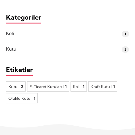
Kategoriler
Koli
1
Kutu
2
Etiketler
Kutu
2
E-Ticaret Kutuları
1
Koli
1
Kraft Kutu
1
Oluklu Kutu
1