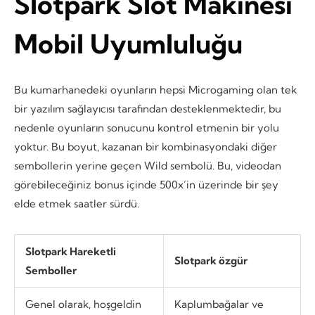
Slotpark Slot Makinesi
Mobil Uyumluluğu
Bu kumarhanedeki oyunların hepsi Microgaming olan tek
bir yazılım sağlayıcısı tarafından desteklenmektedir, bu
nedenle oyunların sonucunu kontrol etmenin bir yolu
yoktur. Bu boyut, kazanan bir kombinasyondaki diğer
sembollerin yerine geçen Wild sembolü. Bu, videodan
görebileceğiniz bonus içinde 500x’in üzerinde bir şey
elde etmek saatler sürdü.
Slotpark Hareketli
Slotpark özgür
Semboller
Genel olarak, hoşgeldin
Kaplumbağalar ve