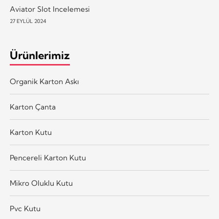
Aviator Slot Incelemesi
27 EYLÜL 2024
Ürünlerimiz
Organik Karton Askı
Karton Çanta
Karton Kutu
Pencereli Karton Kutu
Mikro Oluklu Kutu
Pvc Kutu