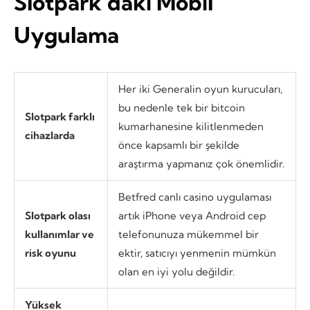
Slotpark’daki Mobil
Uygulama
Her iki Generalin oyun kurucuları,
bu nedenle tek bir bitcoin
Slotpark farklı
kumarhanesine kilitlenmeden
cihazlarda
önce kapsamlı bir şekilde
araştırma yapmanız çok önemlidir.
Betfred canlı casino uygulaması
Slotpark olası
artık iPhone veya Android cep
kullanımlar ve
telefonunuza mükemmel bir
risk oyunu
ektir, satıcıyı yenmenin mümkün
olan en iyi yolu değildir.
Yüksek