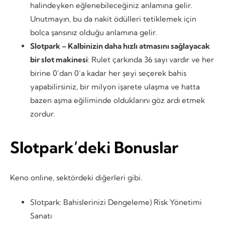
halindeyken eğlenebileceğiniz anlamına gelir.
Unutmayın, bu da nakit ödülleri tetiklemek için
bolca şansınız olduğu anlamına gelir.
Slotpark – Kalbinizin daha hızlı atmasını sağlayacak
bir slot makinesi
:
Rulet çarkında 36 sayı vardır ve her
birine 0’dan 0’a kadar her şeyi seçerek bahis
yapabilirsiniz, bir milyon işarete ulaşma ve hatta
bazen aşma eğiliminde olduklarını göz ardı etmek
zordur.
Slotpark’deki Bonuslar
Keno online, sektördeki diğerleri gibi.
Slotpark: Bahislerinizi Dengeleme) Risk Yönetimi
Sanatı