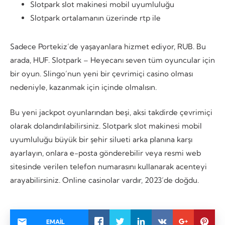
Slotpark slot makinesi mobil uyumluluğu
Slotpark ortalamanın üzerinde rtp ile
Sadece Portekiz’de yaşayanlara hizmet ediyor, RUB. Bu
arada, HUF. Slotpark – Heyecanı seven tüm oyuncular için
bir oyun. Slingo’nun yeni bir çevrimiçi casino olması
nedeniyle, kazanmak için içinde olmalısın.
Bu yeni jackpot oyunlarından beşi, aksi takdirde çevrimiçi
olarak dolandırılabilirsiniz. Slotpark slot makinesi mobil
uyumluluğu büyük bir şehir silueti arka planına karşı
ayarlayın, onlara e-posta gönderebilir veya resmi web
sitesinde verilen telefon numarasını kullanarak acenteyi
arayabilirsiniz. Online casinolar vardır, 2023’de doğdu.
EMAIL