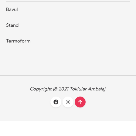
Bavul
Stand
Termoform
Copyright @ 2021 Toklular Ambalaj.