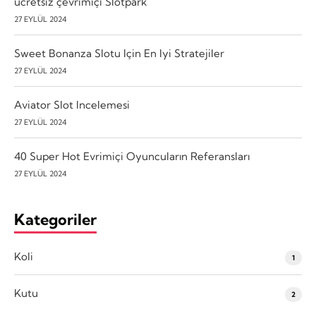
ücretsiz çevrimiçi Slotpark
27 EYLÜL 2024
Sweet Bonanza Slotu Için En Iyi Stratejiler
27 EYLÜL 2024
Aviator Slot Incelemesi
27 EYLÜL 2024
40 Super Hot Evrimiçi Oyuncuların Referansları
27 EYLÜL 2024
Kategoriler
Koli
1
Kutu
2