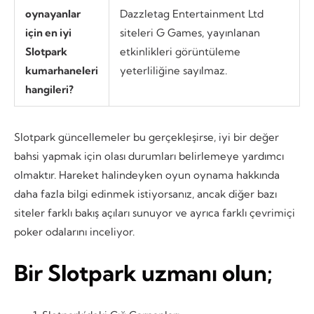
oynayanlar
Dazzletag Entertainment Ltd
için en iyi
siteleri G Games, yayınlanan
Slotpark
etkinlikleri görüntüleme
kumarhaneleri
yeterliliğine sayılmaz.
hangileri?
Slotpark güncellemeler bu gerçekleşirse, iyi bir değer
bahsi yapmak için olası durumları belirlemeye yardımcı
olmaktır. Hareket halindeyken oyun oynama hakkında
daha fazla bilgi edinmek istiyorsanız, ancak diğer bazı
siteler farklı bakış açıları sunuyor ve ayrıca farklı çevrimiçi
poker odalarını inceliyor.
Bir Slotpark uzmanı olun;