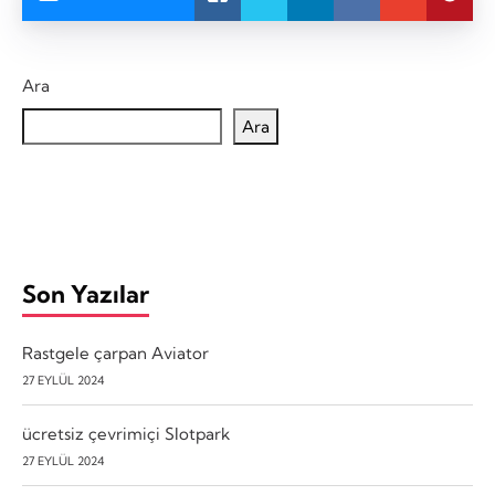
Ara
Ara
Son Yazılar
Rastgele çarpan Aviator
27 EYLÜL 2024
ücretsiz çevrimiçi Slotpark
27 EYLÜL 2024