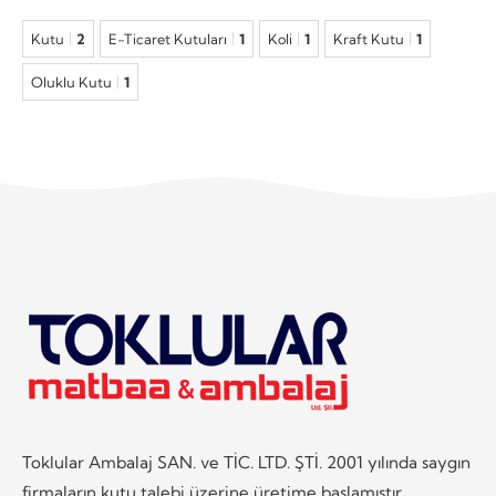
Kutu
2
E-Ticaret Kutuları
1
Koli
1
Kraft Kutu
1
Oluklu Kutu
1
Toklular Ambalaj SAN. ve TİC. LTD. ŞTİ. 2001 yılında saygın
firmaların kutu talebi üzerine üretime başlamıştır.