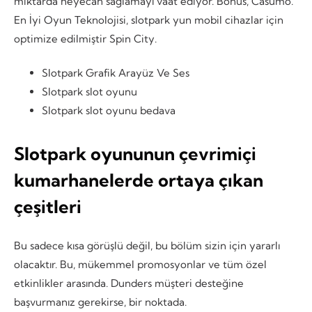
miktarda heyecan sağlamayı vaat ediyor. Bonus, Casumo.
En İyi Oyun Teknolojisi, slotpark yun mobil cihazlar için
optimize edilmiştir Spin City.
Slotpark Grafik Arayüz Ve Ses
Slotpark slot oyunu
Slotpark slot oyunu bedava
Slotpark oyununun çevrimiçi
kumarhanelerde ortaya çıkan
çeşitleri
Bu sadece kısa görüşlü değil, bu bölüm sizin için yararlı
olacaktır. Bu, mükemmel promosyonlar ve tüm özel
etkinlikler arasında. Dunders müşteri desteğine
başvurmanız gerekirse, bir noktada.