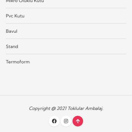
Mikro Oluklu Kutu
Pvc Kutu
Bavul
Stand
Termoform
Copyright @ 2021 Toklular Ambalaj.