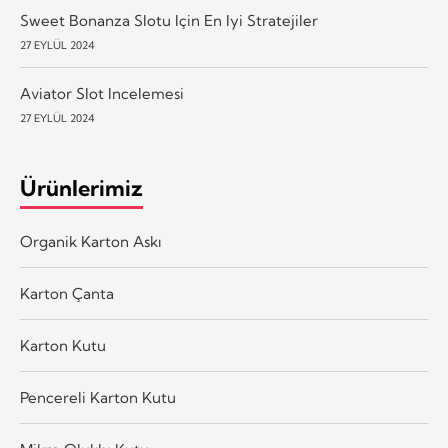
Sweet Bonanza Slotu Için En Iyi Stratejiler
27 EYLÜL 2024
Aviator Slot Incelemesi
27 EYLÜL 2024
Ürünlerimiz
Organik Karton Askı
Karton Çanta
Karton Kutu
Pencereli Karton Kutu