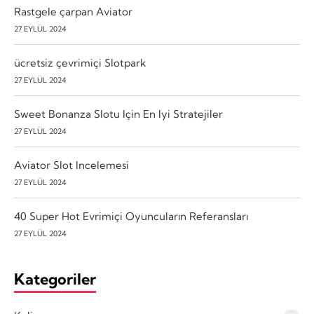
Rastgele çarpan Aviator
27 EYLÜL 2024
ücretsiz çevrimiçi Slotpark
27 EYLÜL 2024
Sweet Bonanza Slotu Için En Iyi Stratejiler
27 EYLÜL 2024
Aviator Slot Incelemesi
27 EYLÜL 2024
40 Super Hot Evrimiçi Oyuncuların Referansları
27 EYLÜL 2024
Kategoriler