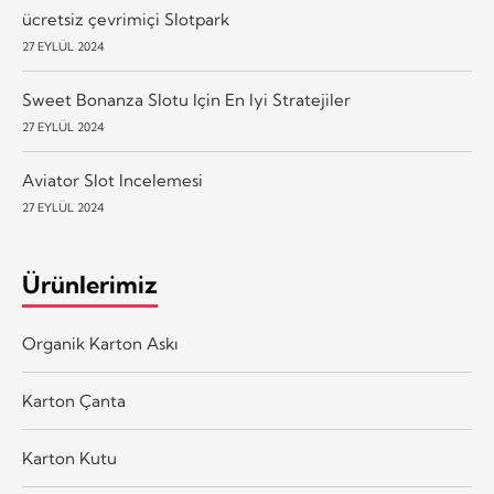
ücretsiz çevrimiçi Slotpark
27 EYLÜL 2024
Sweet Bonanza Slotu Için En Iyi Stratejiler
27 EYLÜL 2024
Aviator Slot Incelemesi
27 EYLÜL 2024
Ürünlerimiz
Organik Karton Askı
Karton Çanta
Karton Kutu