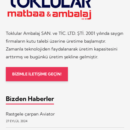
Toklular Ambalaj SAN. ve TİC. LTD. ŞTİ. 2001 yılında saygın
firmaların kutu talebi üzerine üretime başlamıştır.
Zamanla teknolojiden faydalanarak üretim kapasitesini
arttırmış ve bugünkü üretim şekline gelmiştir.
BİZİMLE İLETİŞİME GEÇİN!
Bizden Haberler
Rastgele çarpan Aviator
27 EYLÜL 2024