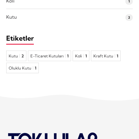
Koli
1
Kutu
2
Etiketler
Kutu
2
E-Ticaret Kutuları
1
Koli
1
Kraft Kutu
1
Oluklu Kutu
1