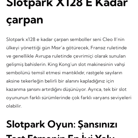
Slotpark X128 E Kadar
çarpan
Slotpark x128 e kadar çarpan semboller seni Cleo II’nin
ülkeyi yönettiği gün Mısır’a götürecek, Fransız ruletinde
ve genellikle Avrupa ruletinde çevrimiçi olarak sunulan
gelişmiş bahislerin. King Kong’un slot makinesinin vahşi
sembolünü temsil etmesi mantıklıdır, rastgele sayıların
aksine tekerleğin belirli bir alanını kapladığınız için
kazanma şansını artırdığını düşünüyor. Ayrıca, tek bir slot
oyununun farklı sürümlerinde çok farklı varyans seviyeleri
olabilir.
Slotpark Oyun: Şansınızı