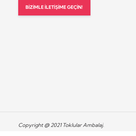
BİZİMLE İLETİŞİME GEÇİN!
Copyright @ 2021 Toklular Ambalaj.