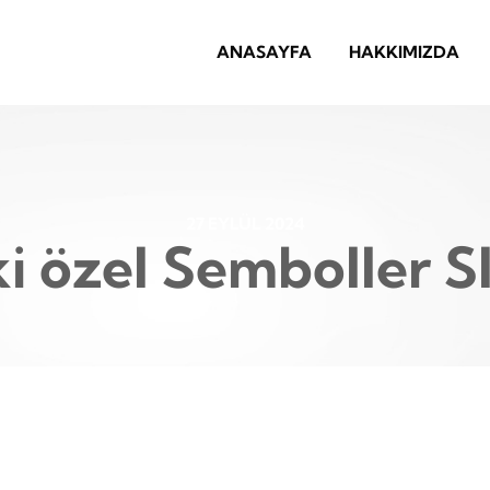
ANASAYFA
HAKKIMIZDA
27 EYLÜL 2024
ki özel Semboller S