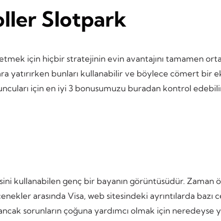
ller Slotpark
etmek için hiçbir stratejinin evin avantajını tamamen or
a yatırırken bunları kullanabilir ve böylece cömert bir e
oyuncuları için en iyi 3 bonusumuzu buradan kontrol edebilir
sini kullanabilen genç bir bayanın görüntüsüdür. Zaman ö
ekler arasında Visa, web sitesindeki ayrıntılarda bazı 
 ancak sorunların çoğuna yardımcı olmak için neredeyse y