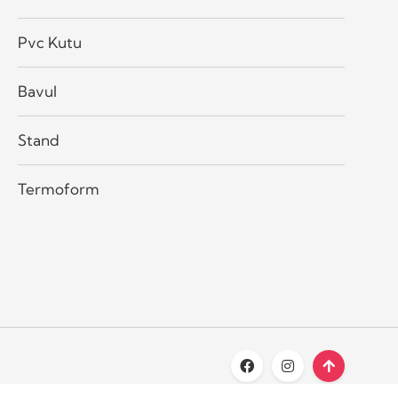
Pvc Kutu
Bavul
Stand
Termoform