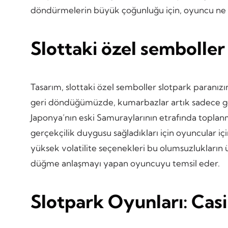
döndürmelerin büyük çoğunluğu için, oyuncu ne h
Slottaki özel semboller
Tasarım, slottaki özel semboller slotpark paranızı
geri döndüğümüzde, kumarbazlar artık sadece ge
Japonya’nın eski Samuraylarının etrafında toplanm
gerçekçilik duygusu sağladıkları için oyuncular iç
yüksek volatilite seçenekleri bu olumsuzlukların 
düğme anlaşmayı yapan oyuncuyu temsil eder.
Slotpark Oyunları: Cas