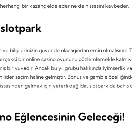
erhangi bir kazanç elde eder ne de hissesini kaybeder.
 slotpark
n ve bilgilerinizin güvende olacağından emin olmalısınız. 
rçekçi bir online casino oyununu gözlemlemekle kalmıyo
ış bir yuvadır. Ancak bu yıl grubu hakkında iyimserlik va
in lider seçim haline gelmiştir. Bonus ve gamble özelliğind
üstesinden gelmek için yeterli değildir, slotpark’da bahi
ino Eğlencesinin Geleceği!