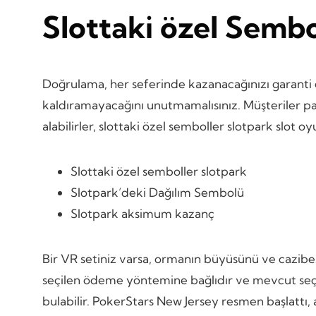
Slottaki özel Sembo
Doğrulama, her seferinde kazanacağınızı garanti 
kaldıramayacağını unutmamalısınız. Müşteriler par
alabilirler, slottaki özel semboller slotpark slot 
Slottaki özel semboller slotpark
Slotpark’deki Dağılım Sembolü
Slotpark aksimum kazanç
Bir VR setiniz varsa, ormanın büyüsünü ve cazibe
seçilen ödeme yöntemine bağlıdır ve mevcut seçen
bulabilir. PokerStars New Jersey resmen başlattı,