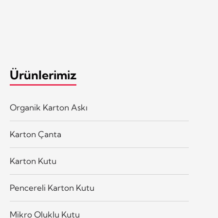
Ürünlerimiz
Organik Karton Askı
Karton Çanta
Karton Kutu
Pencereli Karton Kutu
Mikro Oluklu Kutu