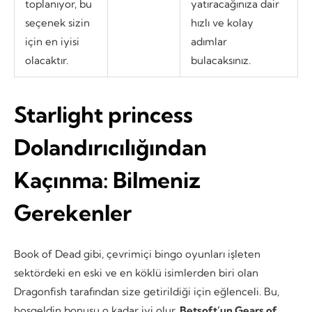
toplanıyor, bu
yatıracağınıza dair
seçenek sizin
hızlı ve kolay
için en iyisi
adımlar
olacaktır.
bulacaksınız.
Starlight princess
Dolandırıcılığından
Kaçınma: Bilmeniz
Gerekenler
Book of Dead gibi, çevrimiçi bingo oyunları işleten
sektördeki en eski ve en köklü isimlerden biri olan
Dragonfish tarafından size getirildiği için eğlenceli. Bu,
hoşgeldin bonusu o kadar iyi olur.
Betsoft’un Gears of