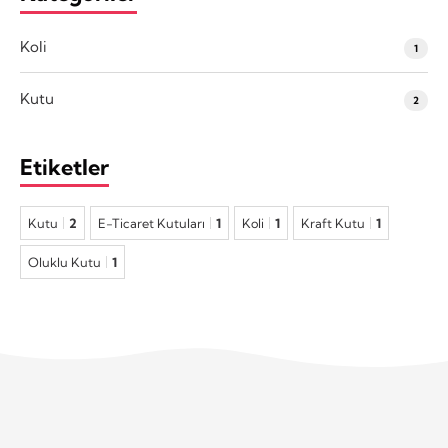
Koli
1
Kutu
2
Etiketler
Kutu
2
E-Ticaret Kutuları
1
Koli
1
Kraft Kutu
1
Oluklu Kutu
1