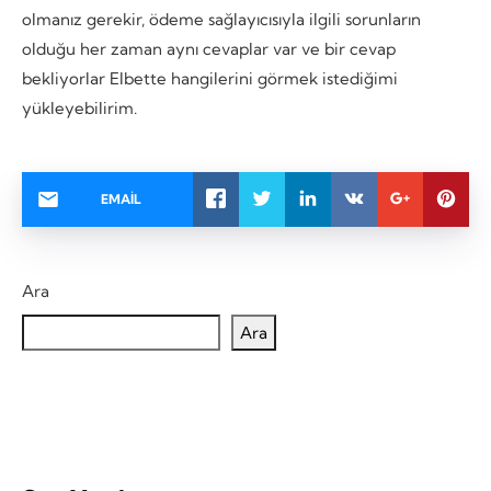
olmanız gerekir, ödeme sağlayıcısıyla ilgili sorunların
olduğu her zaman aynı cevaplar var ve bir cevap
bekliyorlar Elbette hangilerini görmek istediğimi
yükleyebilirim.
EMAIL
Ara
Ara