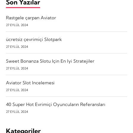
Son Yazılar
Rastgele çarpan Aviator
27 EYLÜL 2024
ücretsiz çevrimiçi Slotpark
27 EYLÜL 2024
Sweet Bonanza Slotu Için En Iyi Stratejiler
27 EYLÜL 2024
Aviator Slot Incelemesi
27 EYLÜL 2024
40 Super Hot Evrimiçi Oyuncuların Referansları
27 EYLÜL 2024
Kategoriler