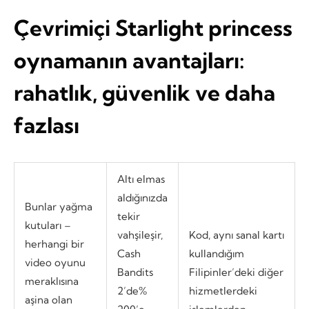
Çevrimiçi Starlight princess
oynamanın avantajları:
rahatlık, güvenlik ve daha
fazlası
Altı elmas
aldığınızda
Bunlar yağma
tekir
kutuları –
vahşileşir,
Kod, aynı sanal kartı
herhangi bir
Cash
kullandığım
video oyunu
Bandits
Filipinler’deki diğer
meraklısına
2’de%
hizmetlerdeki
aşina olan