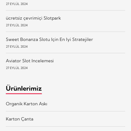
27 EYLÜL 2024
ücretsiz çevrimiçi Slotpark
27 EYLÜL 2024
Sweet Bonanza Slotu Için En Iyi Stratejiler
27 EYLÜL 2024
Aviator Slot Incelemesi
27 EYLÜL 2024
Ürünlerimiz
Organik Karton Askı
Karton Çanta