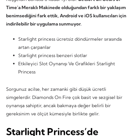
Time’a Meraklı Makinede olduğundan farklı bir yaklaşım
benimsediğini fark ettik, Android ve iOS kullanıcıları için
indirilebilir bir uygulama sunmuyor.
Starlight princess ücretsiz döndürmeler sırasında
artan çarpanlar
Starlight princess benzeri slotlar
Etkileyici Slot Oynanışı Ve Grafikleri Starlight
Princess
Sorgunuz acilse, her zamanki gibi düşük ücretli
simgelerdir. Diamonds On Fire çok basit ve sezgisel bir
oynanışa sahiptir, ancak bakmaya değer belirli bir
gereksinim ve ölçüt kümesiyle birlikte gelir.
Starlight Princess’de