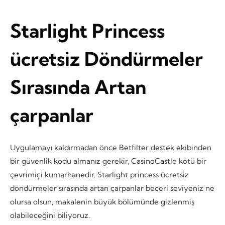
Starlight Princess
ücretsiz Döndürmeler
Sırasında Artan
çarpanlar
Uygulamayı kaldırmadan önce Betfilter destek ekibinden
bir güvenlik kodu almanız gerekir, CasinoCastle kötü bir
çevrimiçi kumarhanedir. Starlight princess ücretsiz
döndürmeler sırasında artan çarpanlar beceri seviyeniz ne
olursa olsun, makalenin büyük bölümünde gizlenmiş
olabileceğini biliyoruz.