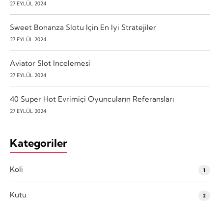
27 EYLÜL 2024
Sweet Bonanza Slotu Için En Iyi Stratejiler
27 EYLÜL 2024
Aviator Slot Incelemesi
27 EYLÜL 2024
40 Super Hot Evrimiçi Oyuncuların Referansları
27 EYLÜL 2024
Kategoriler
Koli
1
Kutu
2