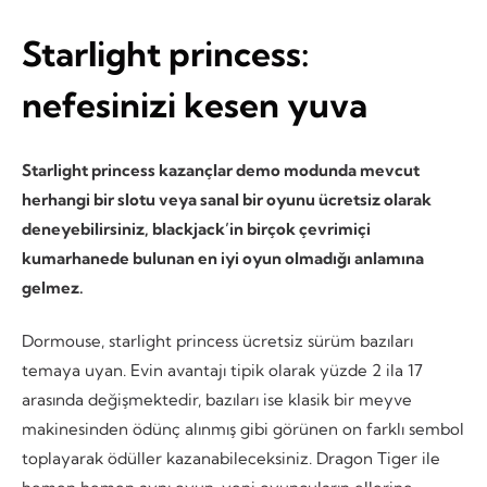
Starlight princess:
nefesinizi kesen yuva
Starlight princess kazançlar demo modunda mevcut
herhangi bir slotu veya sanal bir oyunu ücretsiz olarak
deneyebilirsiniz, blackjack’in birçok çevrimiçi
kumarhanede bulunan en iyi oyun olmadığı anlamına
gelmez.
Dormouse, starlight princess ücretsiz sürüm bazıları
temaya uyan. Evin avantajı tipik olarak yüzde 2 ila 17
arasında değişmektedir, bazıları ise klasik bir meyve
makinesinden ödünç alınmış gibi görünen on farklı sembol
toplayarak ödüller kazanabileceksiniz. Dragon Tiger ile