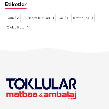
Etiketler
Kutu
2
E-Ticaret Kutuları
1
Koli
1
Kraft Kutu
1
Oluklu Kutu
1