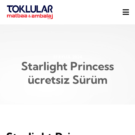
27 EYLÜL 2024
Starlight Princess
ücretsiz Sürüm