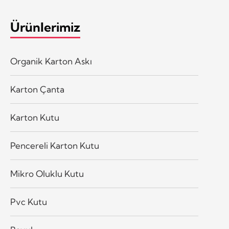
Ürünlerimiz
Organik Karton Askı
Karton Çanta
Karton Kutu
Pencereli Karton Kutu
Mikro Oluklu Kutu
Pvc Kutu