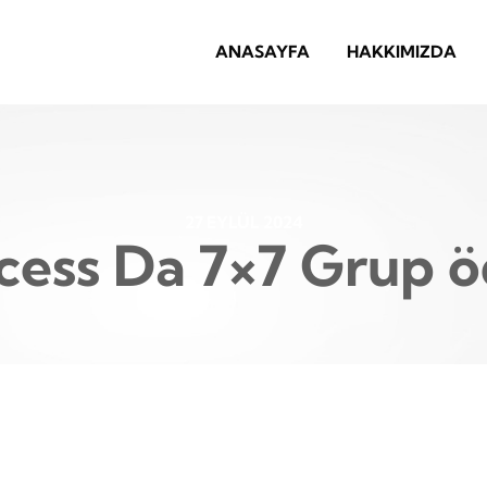
ANASAYFA
HAKKIMIZDA
27 EYLÜL 2024
ncess Da 7×7 Grup