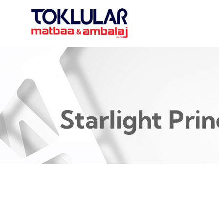
Starlight Pri