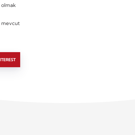
l olmak
in mevcut
NTEREST